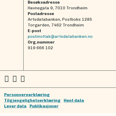
Besøksadresse
Havnegata 9, 7010 Trondheim
Postadresse
Artsdatabanken, Postboks 1285
Torgarden, 7462 Trondheim
E-post
postmottak@artsdatabanken.no
Org.nummer
919 666 102
Personvernerklæring
Tilgjengelighetserklæring
Hent data
Lever data
Publikasjoner