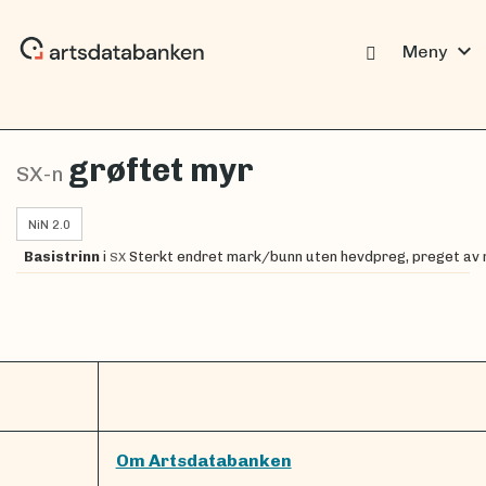
expand_more
Meny
grøftet myr
SX-n
NiN 2.0
Basistrinn
i
Sterkt endret mark/bunn uten hevdpreg, preget av
SX
Om Artsdatabanken