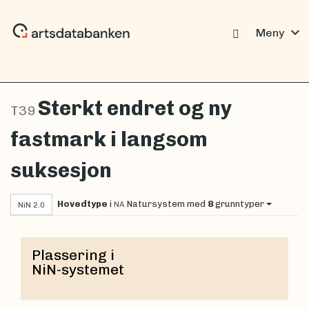
expand_more
Meny
Sterkt endret og ny
T39
fastmark i langsom
suksesjon
Hovedtype
i
Natursystem
med
8
grunntyper
NA
NiN 2.0
Plassering i
NiN-systemet