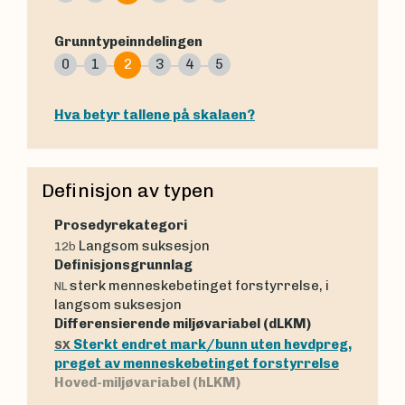
Grunntypeinndelingen
0
1
2
3
4
5
Hva betyr tallene på skalaen?
Definisjon av typen
Prosedyrekategori
Langsom suksesjon
12b
Definisjonsgrunnlag
sterk menneskebetinget forstyrrelse, i
NL
langsom suksesjon
Differensierende miljøvariabel (dLKM)
Sterkt endret mark/bunn uten hevdpreg,
SX
preget av menneskebetinget forstyrrelse
Hoved-miljøvariabel (hLKM)