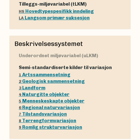
Tilleggs-miljøvariabel (tLKM)
Hovedtypespesifikk inndeling
HS
Langsom primær suksesjon
LA
Beskrivelsessystemet
Underordnet miljøvariabel (uLKM)
Semi-standardiserte kilder til variasjon
Artssammensetning
1
Geologisk sammensetning
2
Landform
3
Naturgitte objekter
4
Menneskeskapte objekter
5
Regional naturvariasjon
6
Tilstandsvariasjon
7
Terrengformvariasjon
8
Romlig strukturvariasjon
9