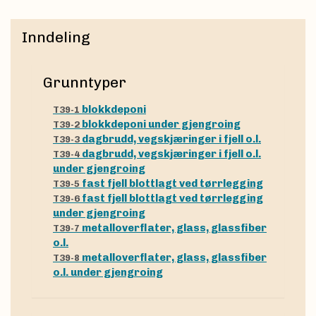
Inndeling
Grunntyper
blokkdeponi
T39-1
blokkdeponi under gjengroing
T39-2
dagbrudd, vegskjæringer i fjell o.l.
T39-3
dagbrudd, vegskjæringer i fjell o.l.
T39-4
under gjengroing
fast fjell blottlagt ved tørrlegging
T39-5
fast fjell blottlagt ved tørrlegging
T39-6
under gjengroing
metalloverflater, glass, glassfiber
T39-7
o.l.
metalloverflater, glass, glassfiber
T39-8
o.l. under gjengroing