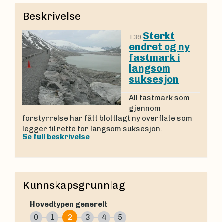
Beskrivelse
Sterkt
T39
endret og ny
fastmark i
langsom
suksesjon
All fastmark som
gjennom
forstyrrelse har fått blottlagt ny overflate som
legger til rette for langsom suksesjon.
Se full beskrivelse
Kunnskapsgrunnlag
Hovedtypen generelt
0
1
2
3
4
5