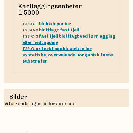
Kartleggingsenheter
1:5000
blokkdeponier
T39-C-1
blottlagt fast fjell
T39-C-2
fast fjell blottlagt ved tørrlegging
T39-C-3
eller nedtapping
sterkt modifiserte eller
T39-C-4
syntetiske, overveiende uorganisk faste
substrater
Bilder
Vi har enda ingen bilder av denne