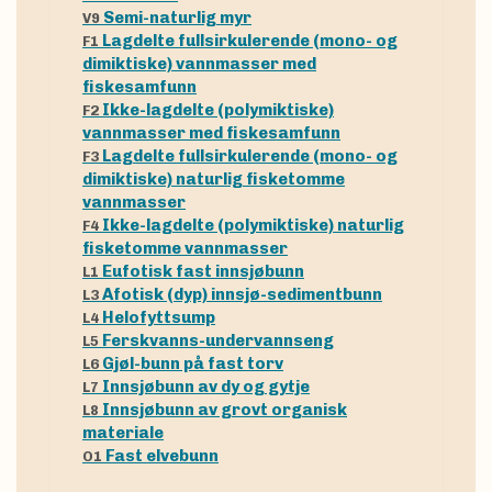
Semi-naturlig myr
V9
Lagdelte fullsirkulerende (mono- og
F1
dimiktiske) vannmasser med
fiskesamfunn
Ikke-lagdelte (polymiktiske)
F2
vannmasser med fiskesamfunn
Lagdelte fullsirkulerende (mono- og
F3
dimiktiske) naturlig fisketomme
vannmasser
Ikke-lagdelte (polymiktiske) naturlig
F4
fisketomme vannmasser
Eufotisk fast innsjøbunn
L1
Afotisk (dyp) innsjø-sedimentbunn
L3
Helofyttsump
L4
Ferskvanns-undervannseng
L5
Gjøl-bunn på fast torv
L6
Innsjøbunn av dy og gytje
L7
Innsjøbunn av grovt organisk
L8
materiale
Fast elvebunn
O1