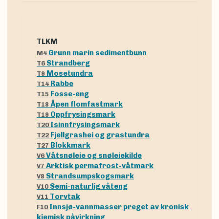
tLKM
Grunn marin sedimentbunn
M4
Strandberg
T6
Mosetundra
T9
Rabbe
T14
Fosse-eng
T15
Åpen flomfastmark
T18
Oppfrysingsmark
T19
Isinnfrysingsmark
T20
Fjellgrashei og grastundra
T22
Blokkmark
T27
Våtsnøleie og snøleiekilde
V6
Arktisk permafrost-våtmark
V7
Strandsumpskogsmark
V8
Semi-naturlig våteng
V10
Torvtak
V11
Innsjø-vannmasser preget av kronisk
F10
kjemisk påvirkning