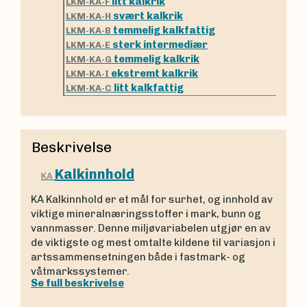
litt kalkrik
LKM-KA-F
svært kalkrik
LKM-KA-H
temmelig kalkfattig
LKM-KA-B
sterk intermediær
LKM-KA-E
temmelig kalkrik
LKM-KA-G
ekstremt kalkrik
LKM-KA-I
litt kalkfattig
LKM-KA-C
Beskrivelse
Kalkinnhold
KA
KA Kalkinnhold er et mål for surhet, og innhold av
viktige mineralnæringsstoffer i mark, bunn og
vannmasser. Denne miljøvariabelen utgjør en av
de viktigste og mest omtalte kildene til variasjon i
artssammensetningen både i fastmark- og
våtmarkssystemer.
Se full beskrivelse