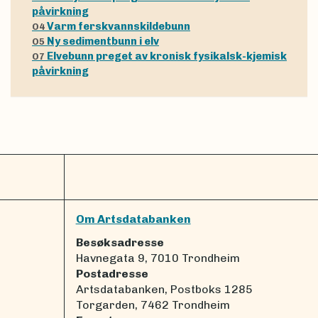
påvirkning
Varm ferskvannskildebunn
O4
Ny sedimentbunn i elv
O5
Elvebunn preget av kronisk fysikalsk-kjemisk
O7
påvirkning
Om Artsdatabanken
Besøksadresse
Havnegata 9, 7010 Trondheim
Postadresse
Artsdatabanken, Postboks 1285
Torgarden, 7462 Trondheim