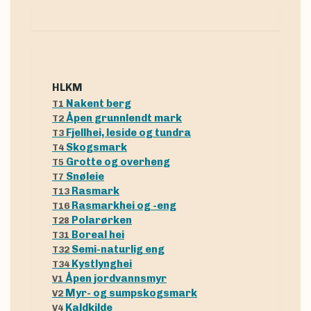
hLKM
Nakent berg
T1
Åpen grunnlendt mark
T2
Fjellhei, leside og tundra
T3
Skogsmark
T4
Grotte og overheng
T5
Snøleie
T7
Rasmark
T13
Rasmarkhei og -eng
T16
Polarørken
T28
Boreal hei
T31
Semi-naturlig eng
T32
Kystlynghei
T34
Åpen jordvannsmyr
V1
Myr- og sumpskogsmark
V2
Kaldkilde
V4