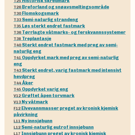
Historisk skredmark
T25
Breforland og snøavsmeltingsområde
T26
Flomskogsmark
T30
Semi-naturlig strandeng
T33
Løs sterkt endret fastmark
T35
Tørrlagte våtmarks- og ferskvannssystemer
T36
Treplantasje
T38
Sterkt endret fastmark med preg av semi-
T40
naturlig eng
Oppdyrket mark med preg av semi-naturlig
T41
eng
Sterkt endret, varig fastmark med intensivt
T43
hevdpreg
Åker
T44
Oppdyrket varig eng
T45
Grøftet åpen torvmark
V12
Ny våtmark
V13
Elvevannmasser preget av kronisk kjemisk
F12
påvirkning
Ny innsjøbunn
L11
Semi-naturlig eutrof innsjøbunn
L12
Innsjøbunn preget av kronisk kjemisk
L17