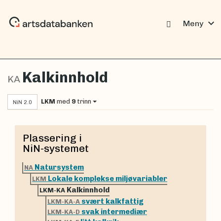
expand_more
Meny
Kalkinnhold
KA
LKM
med
9
trinn
NiN 2.0
Plassering i
NiN-systemet
Natursystem
NA
Lokale komplekse miljøvariabler
LKM
Kalkinnhold
LKM-KA
svært kalkfattig
LKM-KA-A
svak intermediær
LKM-KA-D