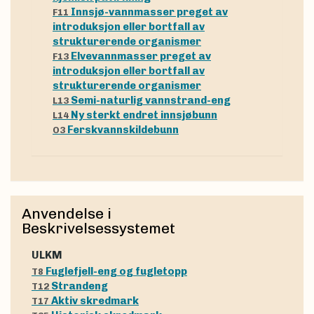
Innsjø-vannmasser preget av
F11
introduksjon eller bortfall av
strukturerende organismer
Elvevannmasser preget av
F13
introduksjon eller bortfall av
strukturerende organismer
Semi-naturlig vannstrand-eng
L13
Ny sterkt endret innsjøbunn
L14
Ferskvannskildebunn
O3
Anvendelse i
Beskrivelsessystemet
uLKM
Fuglefjell-eng og fugletopp
T8
Strandeng
T12
Aktiv skredmark
T17