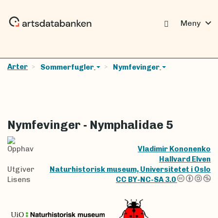
expand_more
Meny
Arter
Sommerfugler
Nymfevinger
Nymfevinger - Nymphalidae 5
Opphav
Vladimir Kononenko
Hallvard Elven
Utgiver
Naturhistorisk museum, Universitetet i Oslo
Lisens
CC BY-NC-SA 3.0