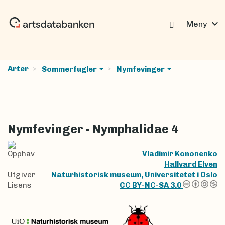
expand_more
Meny
Arter
Sommerfugler
Nymfevinger
Nymfevinger - Nymphalidae 4
Opphav
Vladimir Kononenko
Hallvard Elven
Utgiver
Naturhistorisk museum, Universitetet i Oslo
Lisens
CC BY-NC-SA 3.0