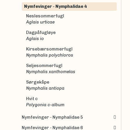
Nymfevinger - Nymphalidae 4
Neslesommerfugl
Aglais urticae
Dagpåfugløye
Aglais io
Kirsebærsommerfugl
Nymphalis polychloros
Seljesommerfugl
Nymphalis xanthomelas
Sørgekåpe
Nymphalis antiopa
Hvit c
Polygonia c-album
Nymfevinger - Nymphalidae 5
Nymfevinger - Nymphalidae 6