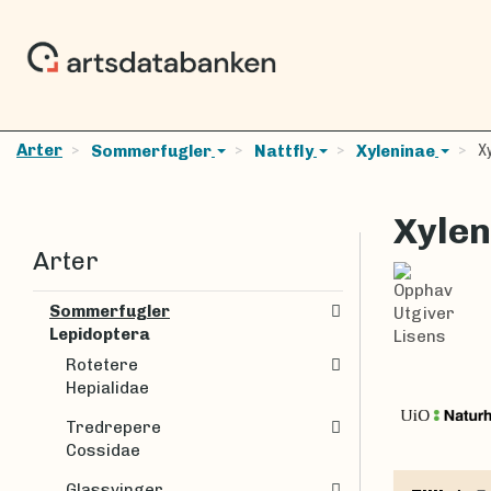
Arter
Xy
Sommerfugler
Nattfly
Xyleninae
Xylen
Arter
Opphav
Sommerfugler
Utgiver
Lepidoptera
Lisens
Rotetere
Hepialidae
Tredrepere
Cossidae
Glassvinger