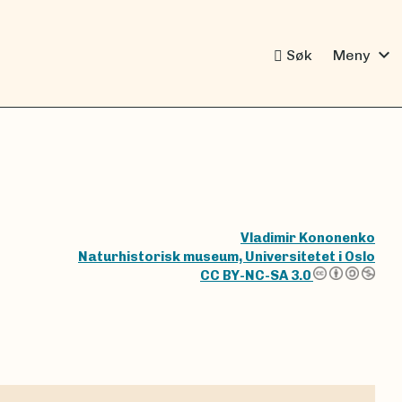
expand_more
Søk
Meny
Vladimir Kononenko
Naturhistorisk museum, Universitetet i Oslo
CC BY-NC-SA 3.0