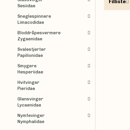
Filliste
Sesiidae
Sneglespinnere
Limacodidae
Bloddråpesvermere
Zygaenidae
Svalestjerter
Papilionidae
Smygere
Hesperiidae
Hvitvinger
Pieridae
Glansvinger
Lycaenidae
Nymfevinger
Nymphalidae