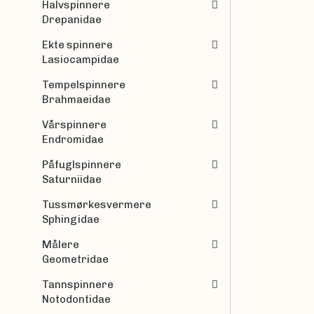
Halvspinnere
Drepanidae
Ekte spinnere
Lasiocampidae
Tempelspinnere
Brahmaeidae
Vårspinnere
Endromidae
Påfuglspinnere
Saturniidae
Tussmørkesvermere
Sphingidae
Målere
Geometridae
Tannspinnere
Notodontidae