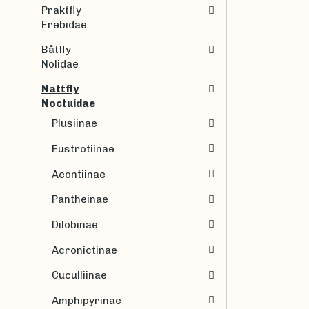
Praktfly
Erebidae
Båtfly
Nolidae
Nattfly
Noctuidae
Plusiinae
Eustrotiinae
Acontiinae
Pantheinae
Dilobinae
Acronictinae
Cuculliinae
Amphipyrinae