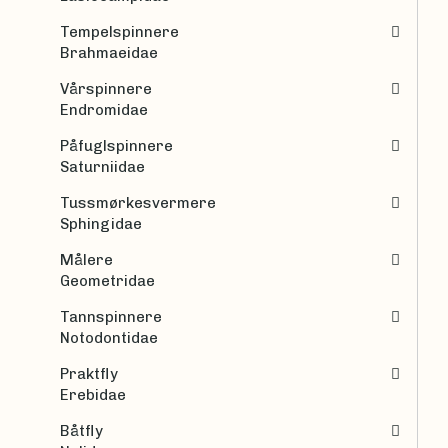
Tempelspinnere
Brahmaeidae
Vårspinnere
Endromidae
Påfuglspinnere
Saturniidae
Tussmørkesvermere
Sphingidae
Målere
Geometridae
Tannspinnere
Notodontidae
Praktfly
Erebidae
Båtfly