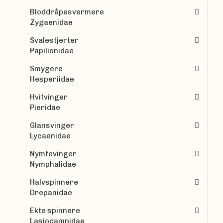
Bloddråpesvermere
Zygaenidae
Svalestjerter
Papilionidae
Smygere
Hesperiidae
Hvitvinger
Pieridae
Glansvinger
Lycaenidae
Nymfevinger
Nymphalidae
Halvspinnere
Drepanidae
Ekte spinnere
Lasiocampidae