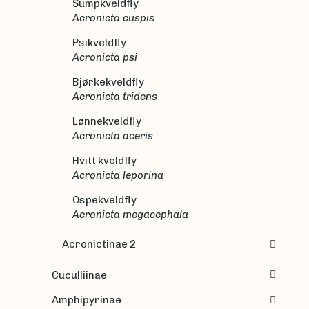
Sumpkveldfly
Acronicta cuspis
Psikveldfly
Acronicta psi
Bjørkekveldfly
Acronicta tridens
Lønnekveldfly
Acronicta aceris
Hvitt kveldfly
Acronicta leporina
Ospekveldfly
Acronicta megacephala
Acronictinae 2
Cuculliinae
Amphipyrinae