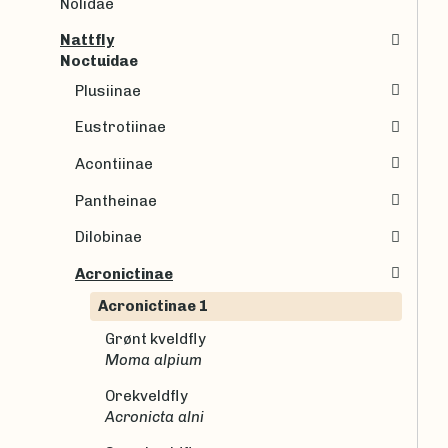
Nolidae
Nattfly
Noctuidae
Plusiinae
Eustrotiinae
Acontiinae
Pantheinae
Dilobinae
Acronictinae
Acronictinae 1
Grønt kveldfly
Moma alpium
Orekveldfly
Acronicta alni