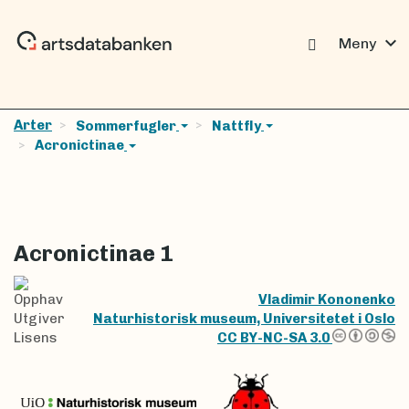
expand_more
Meny
Arter
Sommerfugler
Nattfly
Acronictinae
Acronictinae 1
Opphav
Vladimir Kononenko
Utgiver
Naturhistorisk museum, Universitetet i Oslo
Lisens
CC BY-NC-SA 3.0