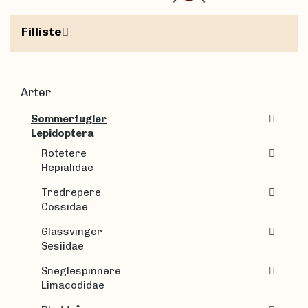
Filliste
Arter
Sommerfugler
Lepidoptera
Rotetere
Hepialidae
Tredrepere
Cossidae
Glassvinger
Sesiidae
Sneglespinnere
Limacodidae