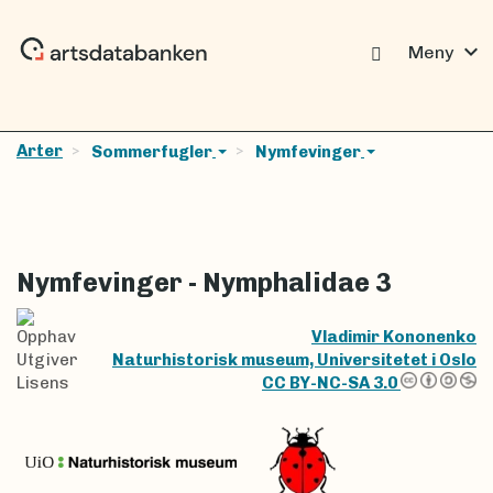
expand_more
Meny
Arter
Sommerfugler
Nymfevinger
Nymfevinger - Nymphalidae 3
Opphav
Vladimir Kononenko
Utgiver
Naturhistorisk museum, Universitetet i Oslo
Lisens
CC BY-NC-SA 3.0