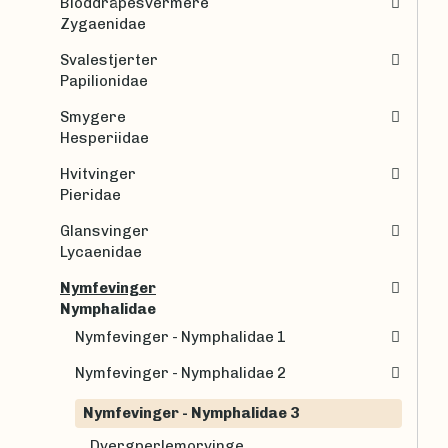
Bloddråpesvermere
Zygaenidae
Svalestjerter
Papilionidae
Smygere
Hesperiidae
Hvitvinger
Pieridae
Glansvinger
Lycaenidae
Nymfevinger
Nymphalidae
Nymfevinger - Nymphalidae 1
Nymfevinger - Nymphalidae 2
Nymfevinger - Nymphalidae 3
Dvergperlemorvinge