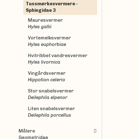
Tussmørkesvermere -
Sphingidae 3
Mauresvermer
Hyles gallii
Vortemelksvermer
Hyles euphorbiae
Hvitribbet vandresvermer
Hyles livornica
Vingårdsvermer
Hippotion celerio
Stor snabelsvermer
Deilephila elpenor
Liten snabelsvermer
Deilephila porcellus
Målere
Geometridae