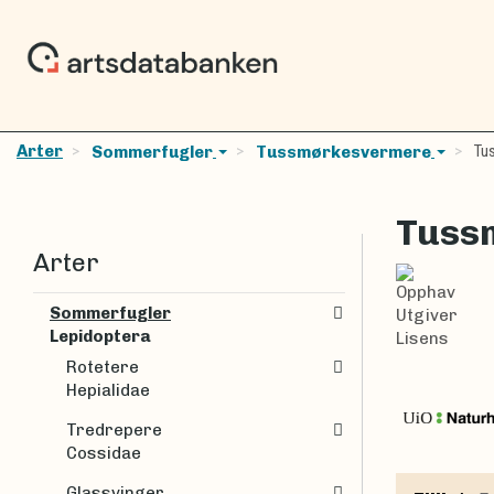
Arter
Tus
Sommerfugler
Tussmørkesvermere
Tuss
Arter
Opphav
Sommerfugler
Utgiver
Lepidoptera
Lisens
Rotetere
Hepialidae
Tredrepere
Cossidae
Glassvinger