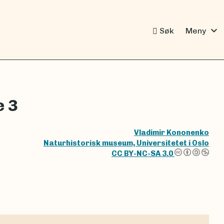
expand_more
Søk
Meny
 3
Vladimir Kononenko
Naturhistorisk museum, Universitetet i Oslo
CC BY-NC-SA 3.0