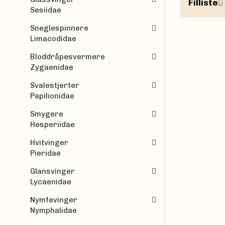
Filliste
Sesiidae
Sneglespinnere
Limacodidae
Bloddråpesvermere
Zygaenidae
Svalestjerter
Papilionidae
Smygere
Hesperiidae
Hvitvinger
Pieridae
Glansvinger
Lycaenidae
Nymfevinger
Nymphalidae