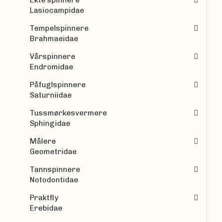
Lasiocampidae
Tempelspinnere
Brahmaeidae
Vårspinnere
Endromidae
Påfuglspinnere
Saturniidae
Tussmørkesvermere
Sphingidae
Målere
Geometridae
Tannspinnere
Notodontidae
Praktfly
Erebidae