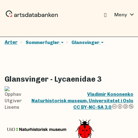
expand_more
Meny
Arter
Sommerfugler
Glansvinger
Glansvinger - Lycaenidae 3
Opphav
Vladimir Kononenko
Utgiver
Naturhistorisk museum, Universitetet i Oslo
Lisens
CC BY-NC-SA 3.0