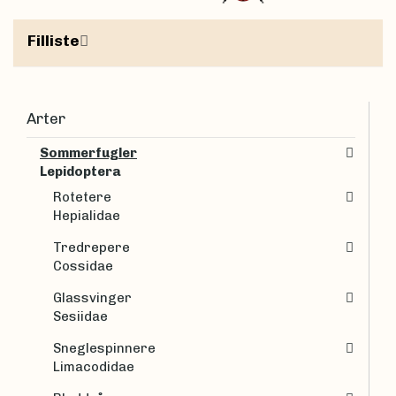
Filliste
Arter
Sommerfugler
Lepidoptera
Rotetere
Hepialidae
Tredrepere
Cossidae
Glassvinger
Sesiidae
Sneglespinnere
Limacodidae