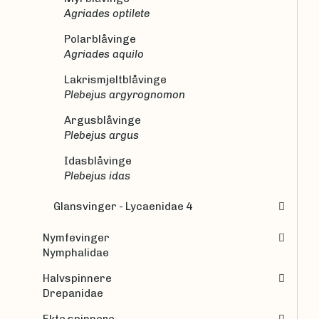
Agriades optilete
Polarblåvinge
Agriades aquilo
Lakrismjeltblåvinge
Plebejus argyrognomon
Argusblåvinge
Plebejus argus
Idasblåvinge
Plebejus idas
Glansvinger - Lycaenidae 4
Nymfevinger
Nymphalidae
Halvspinnere
Drepanidae
Ekte spinnere