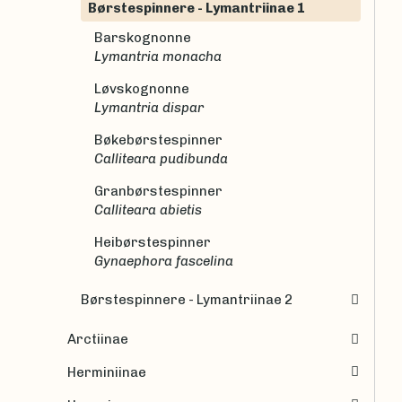
Børstespinnere - Lymantriinae 1
Barskognonne
Lymantria monacha
Løvskognonne
Lymantria dispar
Bøkebørstespinner
Calliteara pudibunda
Granbørstespinner
Calliteara abietis
Heibørstespinner
Gynaephora fascelina
Børstespinnere - Lymantriinae 2
Arctiinae
Herminiinae