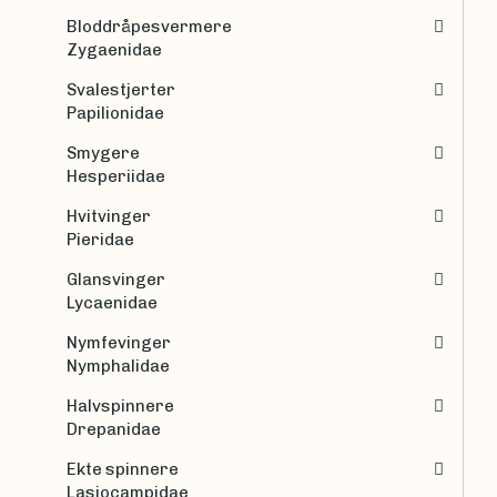
Bloddråpesvermere
Zygaenidae
Svalestjerter
Papilionidae
Smygere
Hesperiidae
Hvitvinger
Pieridae
Glansvinger
Lycaenidae
Nymfevinger
Nymphalidae
Halvspinnere
Drepanidae
Ekte spinnere
Lasiocampidae