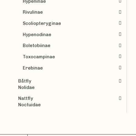
Hypeninae
Rivulinae
Scoliopteryginae
Hypenodinae
Boletobiinae
Toxocampinae
Erebinae
Båtfly
Nolidae
Nattfly
Noctuidae