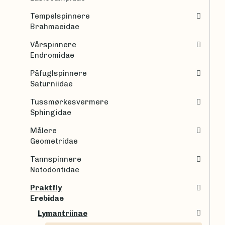
Tempelspinnere
Brahmaeidae
Vårspinnere
Endromidae
Påfuglspinnere
Saturniidae
Tussmørkesvermere
Sphingidae
Målere
Geometridae
Tannspinnere
Notodontidae
Praktfly
Erebidae
Lymantriinae