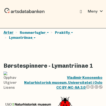
expand_more
Meny
Arter
Sommerfugler
Praktfly
Lymantriinae
Børstespinnere - Lymantriinae 1
Opphav
Vladimir Kononenko
Utgiver
Naturhistorisk museum, Universitetet i Oslo
Lisens
CC BY-NC-SA 3.0