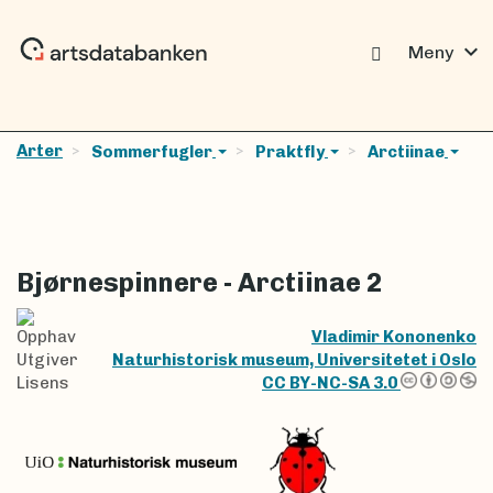
expand_more
Meny
Arter
Sommerfugler
Praktfly
Arctiinae
Bjørnespinnere - Arctiinae 2
Opphav
Vladimir Kononenko
Utgiver
Naturhistorisk museum, Universitetet i Oslo
Lisens
CC BY-NC-SA 3.0