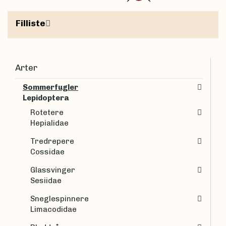
Filliste
Arter
Sommerfugler
Lepidoptera
Rotetere
Hepialidae
Tredrepere
Cossidae
Glassvinger
Sesiidae
Sneglespinnere
Limacodidae