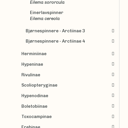
Eilema sororcula
Einerlavspinner
Eilema cereola
Bjørnespinnere - Arctiinae 3
Bjørnespinnere - Arctiinae 4
Herminiinae
Hypeninae
Rivulinae
Scoliopteryginae
Hypenodinae
Boletobiinae
Toxocampinae
Erebinae