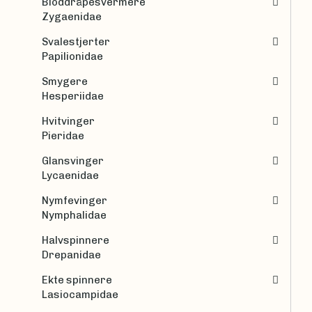
Bloddråpesvermere
Zygaenidae
Svalestjerter
Papilionidae
Smygere
Hesperiidae
Hvitvinger
Pieridae
Glansvinger
Lycaenidae
Nymfevinger
Nymphalidae
Halvspinnere
Drepanidae
Ekte spinnere
Lasiocampidae