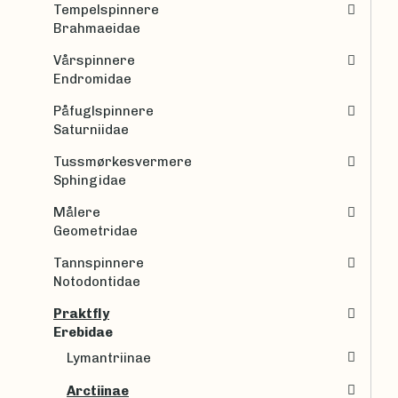
Tempelspinnere
Brahmaeidae
Vårspinnere
Endromidae
Påfuglspinnere
Saturniidae
Tussmørkesvermere
Sphingidae
Målere
Geometridae
Tannspinnere
Notodontidae
Praktfly
Erebidae
Lymantriinae
Arctiinae