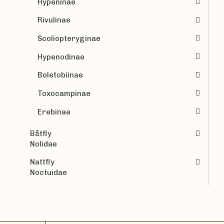
Hypeninae
Rivulinae
Scoliopteryginae
Hypenodinae
Boletobiinae
Toxocampinae
Erebinae
Båtfly
Nolidae
Nattfly
Noctuidae