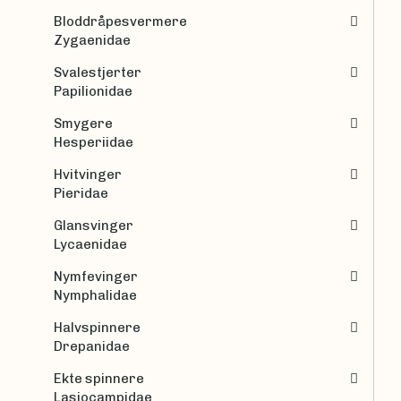
Bloddråpesvermere
Zygaenidae
Svalestjerter
Papilionidae
Smygere
Hesperiidae
Hvitvinger
Pieridae
Glansvinger
Lycaenidae
Nymfevinger
Nymphalidae
Halvspinnere
Drepanidae
Ekte spinnere
Lasiocampidae