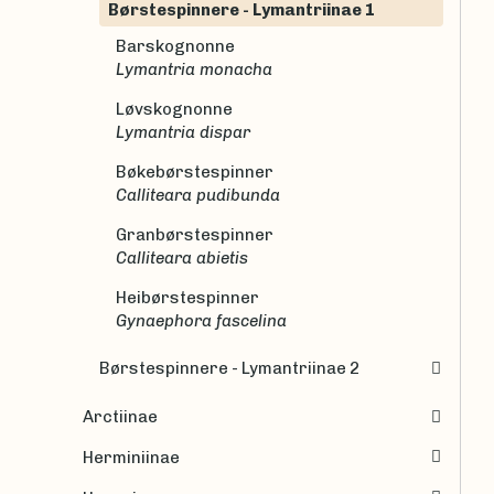
Børstespinnere - Lymantriinae 1
Barskognonne
Lymantria monacha
Løvskognonne
Lymantria dispar
Bøkebørstespinner
Calliteara pudibunda
Granbørstespinner
Calliteara abietis
Heibørstespinner
Gynaephora fascelina
Børstespinnere - Lymantriinae 2
Arctiinae
Herminiinae