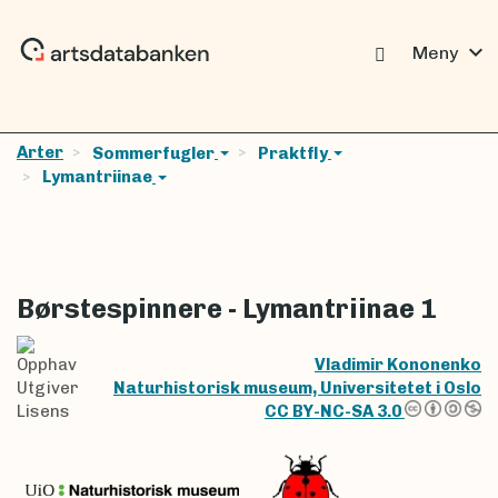
expand_more
Meny
Arter
Sommerfugler
Praktfly
Lymantriinae
Børstespinnere - Lymantriinae 1
Opphav
Vladimir Kononenko
Utgiver
Naturhistorisk museum, Universitetet i Oslo
Lisens
CC BY-NC-SA 3.0