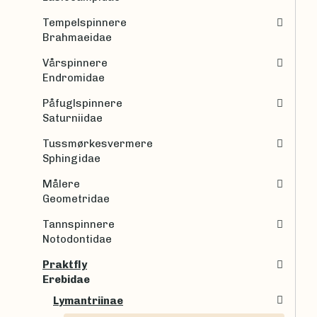
Tempelspinnere
Brahmaeidae
Vårspinnere
Endromidae
Påfuglspinnere
Saturniidae
Tussmørkesvermere
Sphingidae
Målere
Geometridae
Tannspinnere
Notodontidae
Praktfly
Erebidae
Lymantriinae