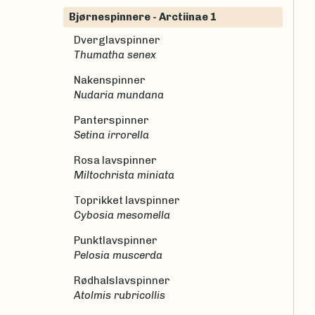
Bjørnespinnere - Arctiinae 1
Dverglavspinner
Thumatha senex
Nakenspinner
Nudaria mundana
Panterspinner
Setina irrorella
Rosa lavspinner
Miltochrista miniata
Toprikket lavspinner
Cybosia mesomella
Punktlavspinner
Pelosia muscerda
Rødhalslavspinner
Atolmis rubricollis