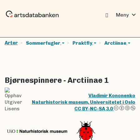
expand_more
Meny
Arter
Sommerfugler
Praktfly
Arctiinae
Bjørnespinnere - Arctiinae 1
Opphav
Vladimir Kononenko
Utgiver
Naturhistorisk museum, Universitetet i Oslo
Lisens
CC BY-NC-SA 3.0