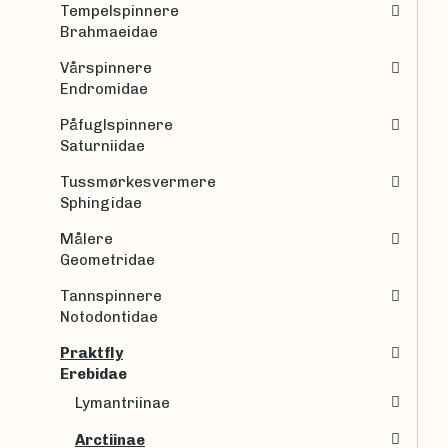
Tempelspinnere
Brahmaeidae
Vårspinnere
Endromidae
Påfuglspinnere
Saturniidae
Tussmørkesvermere
Sphingidae
Målere
Geometridae
Tannspinnere
Notodontidae
Praktfly
Erebidae
Lymantriinae
Arctiinae