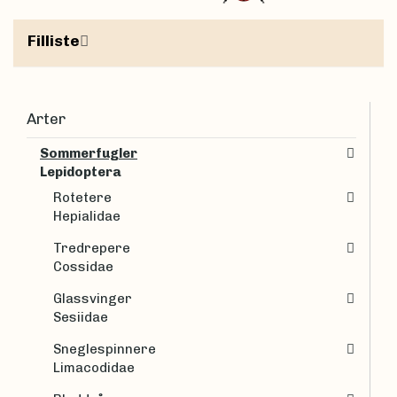
Filliste
Arter
Sommerfugler
Lepidoptera
Rotetere
Hepialidae
Tredrepere
Cossidae
Glassvinger
Sesiidae
Sneglespinnere
Limacodidae