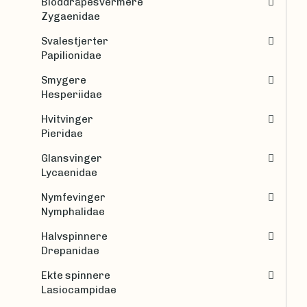
Bloddråpesvermere
Zygaenidae
Svalestjerter
Papilionidae
Smygere
Hesperiidae
Hvitvinger
Pieridae
Glansvinger
Lycaenidae
Nymfevinger
Nymphalidae
Halvspinnere
Drepanidae
Ekte spinnere
Lasiocampidae