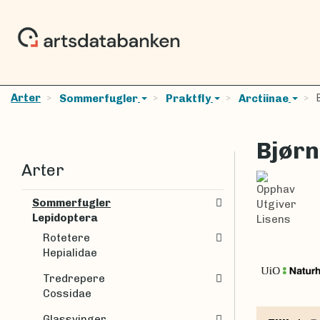
Arter
B
Sommerfugler
Praktfly
Arctiinae
Bjørn
Arter
Opphav
Sommerfugler
Utgiver
Lepidoptera
Lisens
Rotetere
Hepialidae
Tredrepere
Cossidae
Glassvinger