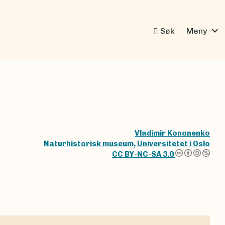
expand_more
Søk
Meny
Vladimir Kononenko
Naturhistorisk museum, Universitetet i Oslo
CC BY-NC-SA 3.0