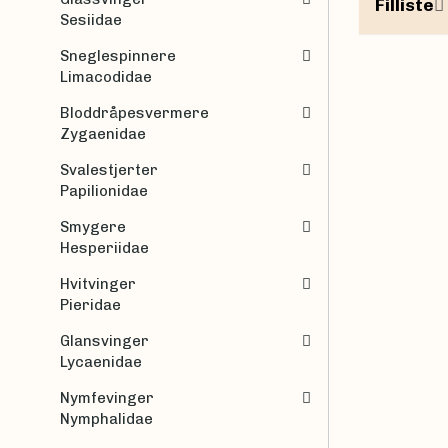
Filliste
Sesiidae
Sneglespinnere
Limacodidae
Bloddråpesvermere
Zygaenidae
Svalestjerter
Papilionidae
Smygere
Hesperiidae
Hvitvinger
Pieridae
Glansvinger
Lycaenidae
Nymfevinger
Nymphalidae