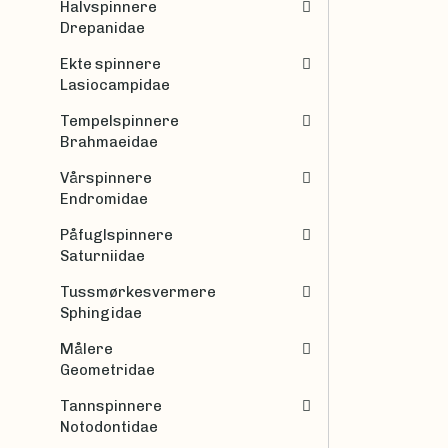
Halvspinnere
Drepanidae
Ekte spinnere
Lasiocampidae
Tempelspinnere
Brahmaeidae
Vårspinnere
Endromidae
Påfuglspinnere
Saturniidae
Tussmørkesvermere
Sphingidae
Målere
Geometridae
Tannspinnere
Notodontidae