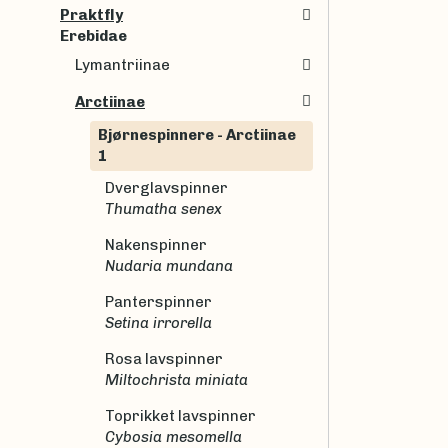
Praktfly
Erebidae
Lymantriinae
Arctiinae
Bjørnespinnere - Arctiinae
1
Dverglavspinner
Thumatha senex
Nakenspinner
Nudaria mundana
Panterspinner
Setina irrorella
Rosa lavspinner
Miltochrista miniata
Toprikket lavspinner
Cybosia mesomella