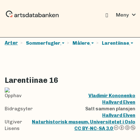
expand_more
Meny
Arter
Sommerfugler
Målere
Larentiinae
Larentiinae 16
Opphav
Vladimir Kononenko
Hallvard Elven
Bidragsyter
Satt sammen plansjen
Hallvard Elven
Utgiver
Naturhistorisk museum, Universitetet i Oslo
Lisens
CC BY-NC-SA 3.0