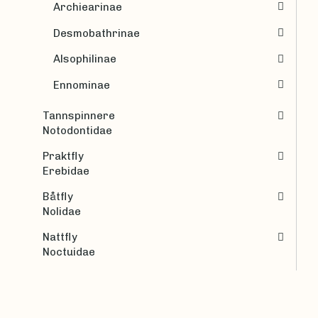
Archiearinae
Desmobathrinae
Alsophilinae
Ennominae
Tannspinnere
Notodontidae
Praktfly
Erebidae
Båtfly
Nolidae
Nattfly
Noctuidae