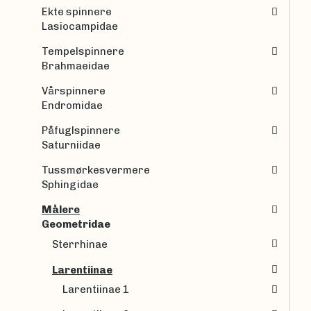
Ekte spinnere
Lasiocampidae
Tempelspinnere
Brahmaeidae
Vårspinnere
Endromidae
Påfuglspinnere
Saturniidae
Tussmørkesvermere
Sphingidae
Målere
Geometridae
Sterrhinae
Larentiinae
Larentiinae 1