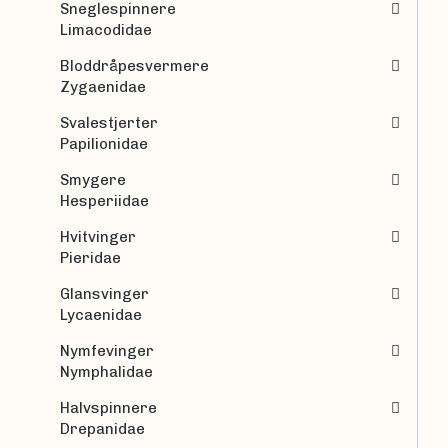
Sneglespinnere
Limacodidae
Bloddråpesvermere
Zygaenidae
Svalestjerter
Papilionidae
Smygere
Hesperiidae
Hvitvinger
Pieridae
Glansvinger
Lycaenidae
Nymfevinger
Nymphalidae
Halvspinnere
Drepanidae