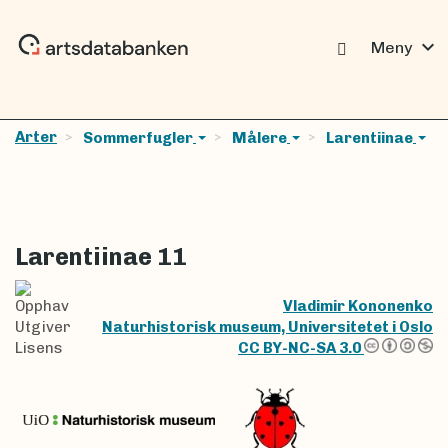
expand_more
Meny
Arter
Sommerfugler
Målere
Larentiinae
Larentiinae 11
Opphav
Vladimir Kononenko
Utgiver
Naturhistorisk museum, Universitetet i Oslo
Lisens
CC BY-NC-SA 3.0