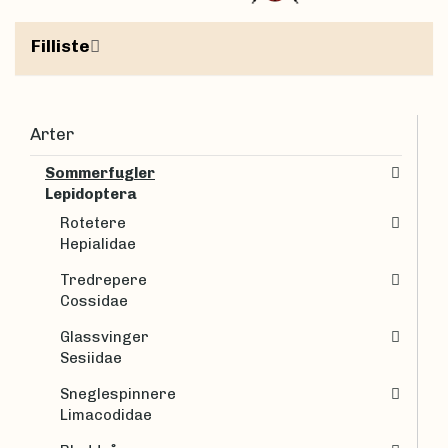
Filliste
Arter
Sommerfugler
Lepidoptera
Rotetere
Hepialidae
Tredrepere
Cossidae
Glassvinger
Sesiidae
Sneglespinnere
Limacodidae