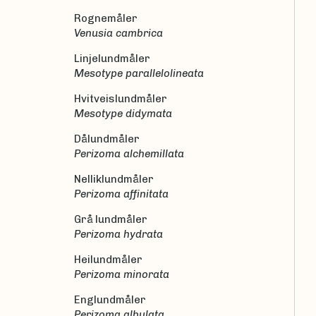
Rognemåler
Venusia cambrica
Linjelundmåler
Mesotype parallelolineata
Hvitveislundmåler
Mesotype didymata
Dålundmåler
Perizoma alchemillata
Nelliklundmåler
Perizoma affinitata
Grå lundmåler
Perizoma hydrata
Heilundmåler
Perizoma minorata
Englundmåler
Perizoma albulata