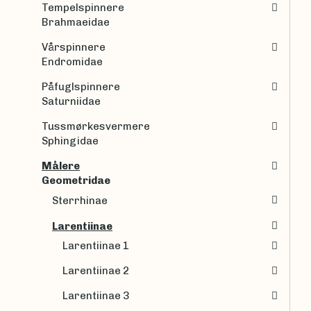
Tempelspinnere
Brahmaeidae
Vårspinnere
Endromidae
Påfuglspinnere
Saturniidae
Tussmørkesvermere
Sphingidae
Målere
Geometridae
Sterrhinae
Larentiinae
Larentiinae 1
Larentiinae 2
Larentiinae 3