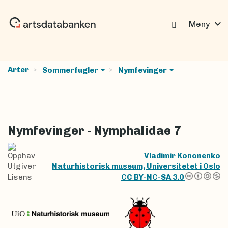
expand_more
Meny
Arter
Sommerfugler
Nymfevinger
Nymfevinger - Nymphalidae 7
Opphav
Vladimir Kononenko
Utgiver
Naturhistorisk museum, Universitetet i Oslo
Lisens
CC BY-NC-SA 3.0