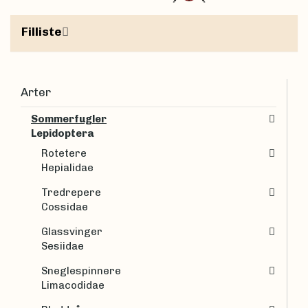
Filliste
Arter
Sommerfugler
Lepidoptera
Rotetere
Hepialidae
Tredrepere
Cossidae
Glassvinger
Sesiidae
Sneglespinnere
Limacodidae