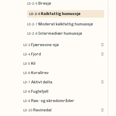
Bresjø
LD-2-5
Kalkfattig humussjø
LD-2-6
Moderat kalkfattig humussjø
LD-2-7
Intermediær humussjø
LD-2-8
Fjæresone-sjø
LD-3
Fjord
LD-4
Kil
LD-5
Korallrev
LD-6
Aktivt delta
LD-7
Fuglefjell
LD-8
Ras- og skredområder
LD-9
Ravinedal
LD-10