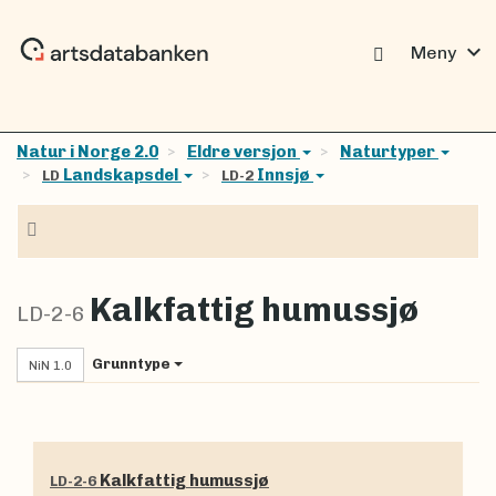
expand_more
Meny
Natur i Norge 2.0
Eldre versjon
Naturtyper
Landskapsdel
Innsjø
LD
LD-2
Navigasjon
Kalkfattig humussjø
LD-2-6
Grunntype
NiN 1.0
Kalkfattig humussjø
LD-2-6