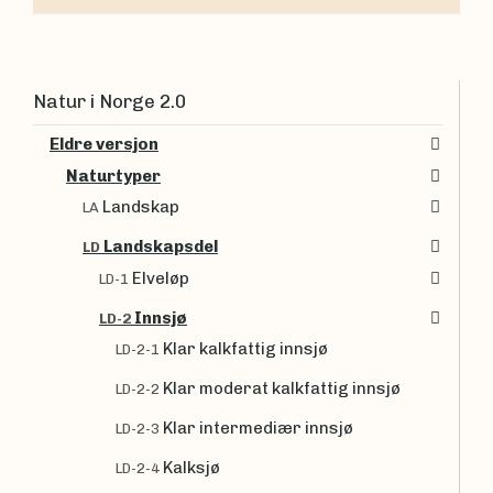
Natur i Norge 2.0
Eldre versjon
Naturtyper
Landskap
LA
Landskapsdel
LD
Elveløp
LD-1
Innsjø
LD-2
Klar kalkfattig innsjø
LD-2-1
Klar moderat kalkfattig innsjø
LD-2-2
Klar intermediær innsjø
LD-2-3
Kalksjø
LD-2-4