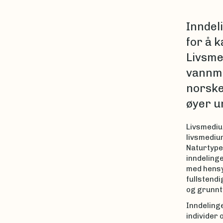
Inndel
for å 
Livsme
vannma
norske
øyer u
Livsmediu
livsmediu
Naturtype
inndeling
med hensyn
fullstendi
og grunnt
Inndeling
individer