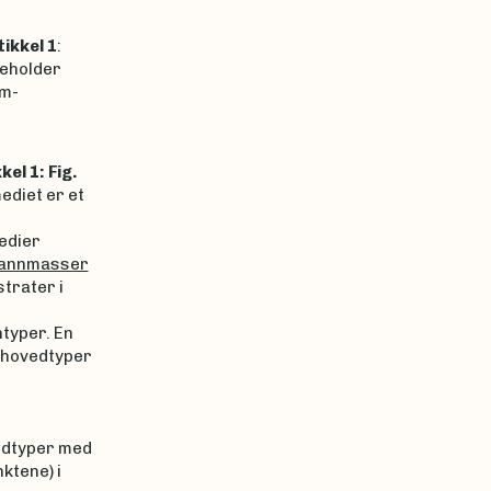
tikkel 1
:
eholder
um-
kel 1: Fig.
mediet er et
edier
vannmasser
trater i
typer. En
, hovedtyper
edtyper med
ktene) i