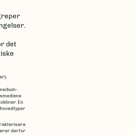
greper
ngelser.
r det
tiske
er),
smedium-
ivsmediene
kokliner. En
, hovedtyper
arakterisere
serer derfor