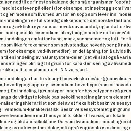
alaer ned til de fineste skalaene der små organismer ”oppfat
i mediet de lever på eller i (for eksempel et insektegg som liv
t og en mose som livsmedium for en sopp som lever inni mosen
m-inndelingen er fullstendig dekkende for det norske fastlan
ne og arktiske øyer under norsk suverenitet, og omfatter li
rter med spesifikk livsmedium-tilknytning innenfor dette område
m-inndelingen omfatter bunn, mark, vannmasser og luft. For 
r som ikke forekommer som selvstendige hovedtyper på natu
em (for eksempel
ved-livsmedier)
, er det åpning for å utvide 
n til en inndeling av natursystem-deler (det vil si at også varia
setningen blir lagt til grunn for karakterisering av livsmedie
er ikke fullt ut implementert i NiN versjon 1.
m-inndelingen har to strengt hierarkiske nivåer (generaliser
m
-
hovedtypegruppe og livsmedium
-
hovedtype (som er hovede
met). En inndeling i grunntyper innenfor hovedtypene (på gru
langs de viktigste lokale basisøkoklinene) inngår som element
eraliseringshierarkiet som del av et fleksibelt beskrivelsessy
g livsmedium-karakteristikk. Beskrivelsessystemet gir grunnl
ere livsmediene med hensyn til to kilder til variasjon: lokale
iner og tilstandsøkokliner. Dersom livsmedium-inndelingen utv
ndeling av natursystem-deler, må også regionale økokliner og