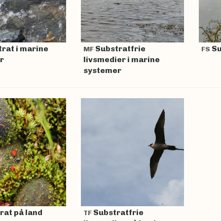
rat i marine
Substratfrie
Su
MF
FS
r
livsmedier i marine
systemer
rat på land
Substratfrie
TF