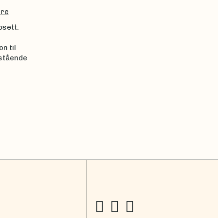
tre
psett.
n til
rstående