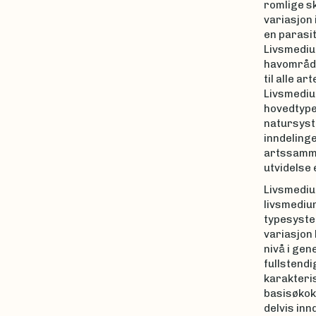
romlige sk
variasjon 
en parasit
Livsmediu
havområde
til alle a
Livsmediu
hovedtype
natursyst
inndelinge
artssammen
utvidelse 
Livsmediu
livsmediu
typesyste
variasjon 
nivå i gen
fullstendi
karakteris
basisøkokl
delvis in