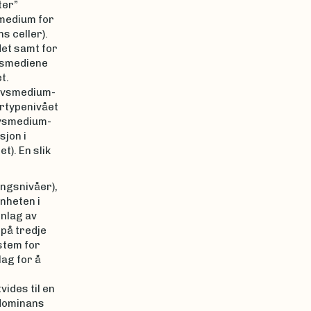
ter”
smedium for
s celler).
det samt for
vsmediene
t.
livsmedium-
rtypenivået
livsmedium-
sjon i
t). En slik
ingsnivåer),
nheten i
nnlag av
 på tredje
stem for
ag for å
ides til en
 dominans