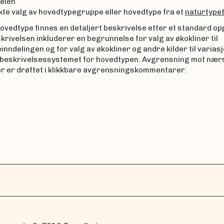
elen
kte valg av hovedtypegruppe eller hovedtype fra et
naturtype
ovedtype finnes en detaljert beskrivelse etter et standard op
rivelsen inkluderer en begrunnelse for valg av økokliner til
nndelingen og for valg av økokliner og andre kilder til variasjo
 beskrivelsessystemet for hovedtypen. Avgrensning mot næ
r er drøftet i klikkbare avgrensningskommentarer.