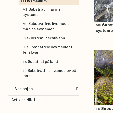
Livsmedium
LI
Substrat i marine
MS
systemer
Substratfrie livsmedier i
MF
Subst
MS
marine systemer
systeme
Substrat i ferskvann
FS
Substratfrie livsmedier i
FF
ferskvann
Substrat på land
TS
Substratfrie livsmedier på
TF
land
Variasjon
Artikler NiN 1
Subst
TS