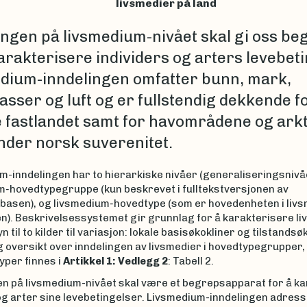
livsmedier på land
ingen på livsmedium-nivået skal gi oss be
karakterisere individers og arters levebeti
dium-inndelingen omfatter bunn, mark,
sser og luft og er fullstendig dekkende fo
 fastlandet samt for havområdene og ark
nder norsk suverenitet.
m-inndelingen har to hierarkiske nivåer (generaliseringsnivå
m
-
hovedtypegruppe (kun beskrevet i fulltekstversjonen av
basen), og livsmedium
-
hovedtype (som er hovedenheten i liv
en). Beskrivelsessystemet gir grunnlag for å karakterisere l
 til to kilder til variasjon: lokale basisøkokliner og tilstandsø
g oversikt over inndelingen av livsmedier i hovedtypegrupper
yper finnes i
Artikkel 1: Vedlegg 2
: Tabell 2.
en på livsmedium-nivået skal være et begrepsapparat for å k
 og arter sine levebetingelser. Livsmedium-inndelingen adres