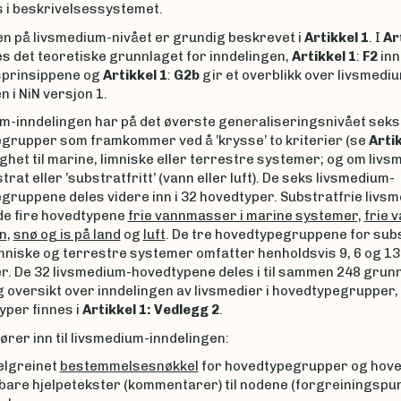
s i beskrivelsessystemet.
en på livsmedium-nivået er grundig beskrevet i
Artikkel 1
. I
Ar
s det teoretiske grunnlaget for inndelingen,
Artikkel 1
:
F2
inn
sprinsippene og
Artikkel 1
:
G2b
gir et overblikk over livsmedi
n i NiN versjon 1.
m-inndelingen har på det øverste generaliseringsnivået seks
grupper som framkommer ved å ’krysse’ to kriterier (se
Artik
righet til marine, limniske eller terrestre systemer; og om livs
strat eller ’substratfritt’ (vann eller luft). De seks livsmedium-
gruppene deles videre inn i 32 hovedtyper. Substratfrie livsm
de fire hovedtypene
frie vannmasser i marine systemer
,
frie 
nn
,
snø og is på land
og
luft
. De tre hovedtypegruppene for subs
mniske og terrestre systemer omfatter henholdsvis 9, 6 og 13
r. De 32 livsmedium-hovedtypene deles i til sammen 248 grunn
g oversikt over inndelingen av livsmedier i hovedtypegrupper
yper finnes i
Artikkel 1: Vedlegg 2
.
ører inn til livsmedium-inndelingen:
elgreinet
bestemmelsesnøkkel
for hovedtypegrupper og hov
kbare hjelpetekster (kommentarer) til nodene (forgreiningspun