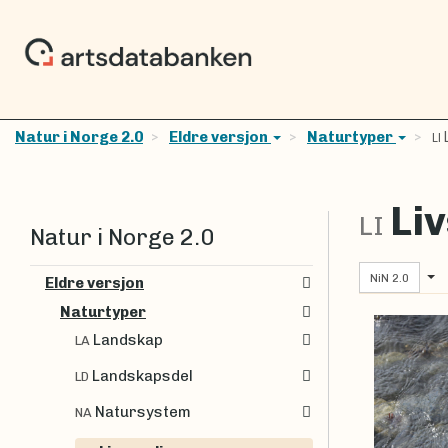
Natur i Norge 2.0
Eldre versjon
Naturtyper
LI
Li
LI
Natur i Norge 2.0
NiN 2.0
Eldre versjon
Naturtyper
Landskap
LA
Landskapsdel
LD
Natursystem
NA