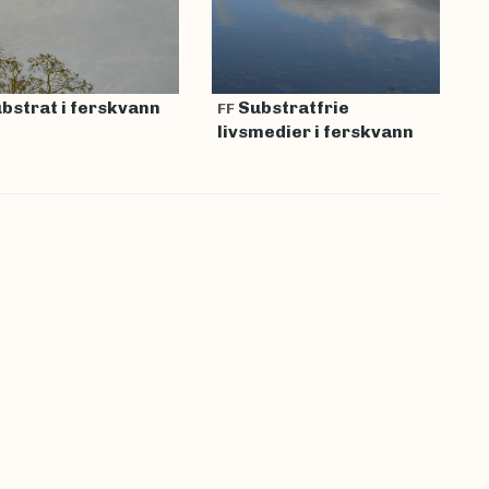
bstrat i ferskvann
Substratfrie
FF
livsmedier i ferskvann