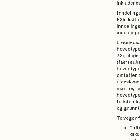
inkludere
Inndeling
E2b
drøfte
inndeling
inndelinge
Livsmediu
hovedtype
73
); tilhø
(fast) sub
hovedtype
omfatter 
i ferskva
marine, li
hovedtype
fullstendi
og grunnt
To veger f
Gaff
klik