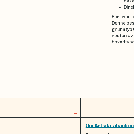
nøkk
Dire
For hver h
Denne besk
grunntypei
resten av
hovedtype
Om Artsdatabanken