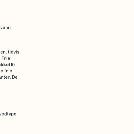
kvann.
n, tidvis
 Frie
ikkel 6
).
e frie
rter. De
l
vedtype i