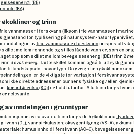
gelsesenergi (BE)
innhold (KA)
 økokliner og trinn
frie vannmasser i ferskvann
(liksom
frie vannmasser i marin
s gjenstand for typifisering på natursystem-naturtypenivået,
m-inndelingen av
frie vannmasser i ferskvann
en spesielt vikti
e skillet mellom rennende og stillestående vann er, som en pr
anget opp som skillet mellom
bevegelsesenergi (BE)
trinn 2
me
trinn 3
svak energi
. Dette skillet kommer også til uttrykk gjen
ten til landskapsdel-hovedtype. De øvrige fire økoklinene som 
ypeinndelingen, er de viktigste for variasjon i
ferskvannssyst
 som ikke direkte adresserer bunnens fysiske og/eller kjemis
r [
kornstørrelse (KO)
] er holdt utenfor. Alle trinn langs hver 
 er relevante.
g av inndelingen i grunntyper
ombinasjoner av relevante trinn langs de 5 økoklinene
dybdere
g i vann (DL)
,
vannsirkulasjon: oksygentilgang (VS–A)
,
akkumul
materiale: humusinnhold i ferskvann (AO–G)
,
bevegelsesenergi