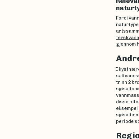
Releva
naturt
Fordi van
naturtypen
artssamme
ferskvan
gjennom h
Andre
I kystnær
saltvanns
trinn 2
bra
sjøsaltep
vannmasser
disse effe
eksempel ’
sjøsaltinn
periode so
Regio