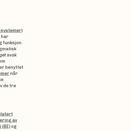
e systemer
)
 har
g funksjon.
agmatisk
get svak
nom
er benyttet
emer
når
ke
av de tre
latert
ering av
 (BE)
og