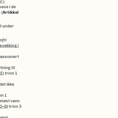
r i
sene i de
 (
Artikkel
rt under
nfri
svekking i
 assosiert
ning til
E)
trinn 1
det ikke
nn 1
umøst vann
O–G)
trinn 3
ergi
.