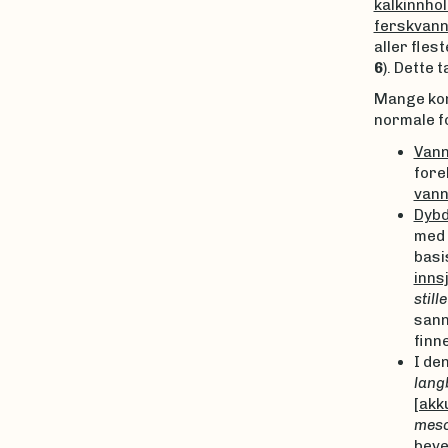
kalkinnhol
ferskvan
aller fles
6
). Dette 
Mange komb
normale f
Vann
fore
vann
Dybd
med 
basi
inns
still
sann
finn
I de
lang
[akk
mes
beve