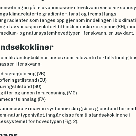
nsetningen på frie vannmasser i ferskvann varierer sannsy
ngs klimarelaterte gradienter, først og fremst langs
rgradienten som fanges opp gjennom inndelingen i bioklimat
nget av variasjon relatert til bioklimatiske seksjoner (BH), in
smedium- og natursystemhovedtyper i ferskvann, er uavklart.
andsøkokliner
em tilstandsøkokliner anses som relevante for fullstendig be
masser i ferskvann:
dragsrgulering (VR)
ofieringstilstand (EU)
uringstilstand (SU)
øgifter og annen forurensning (MG)
medartsinnslag (FA)
 vannmasser i marine systemer ikke gjøres gjenstand for innd
em-naturtypenivået, inngår disse fem tilstandsøkoklinene i
essystemet for hovedtypen (Fig. 2).
nans