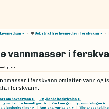
Livsmedium
Substratfrie livsmedier i ferskvann
FF
ie vannmasser i ferskv
vedtype
annmasser i ferskvann
omfatter vann og i
ata i ferskvann.
ort om hovedtypen
Utfyllende beskrivelse
ing mot andre hovedtyper
Kort om grunntypeinndelingen
kale basisøkokliner
Regional variasjon
Tilstandsøkoklin