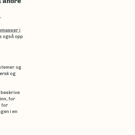
å andre
-
nmasser i
s også opp
stemer og
fersk
og
 beskrive
inn, for
 for
gen i en