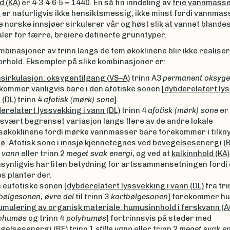
d (KA)
er 4·3·4·6·5 = 1440. En så fin inndeling av
frie vannmasse
n
er naturligvis ikke hensiktsmessig, ikke minst fordi vannmas
te norske innsjøer sirkulerer vår og høst slik at vannet blandes
taler for færre, breiere definerte grunntyper.
inasjoner av trinn langs de fem økoklinene blir ikke realise
orhold. Eksempler på slike kombinasjoner er:
sirkulasjon: oksygentilgang (VS–A)
trinn A3
permanent oksyge
kommer vanligvis bare i den afotiske sonen [
dybderelatert lys
 (DL)
trinn 4
afotisk (mørk) sone
].
erelatert lyssvekking i vann (DL)
trinn 4
afotisk (mørk) sone
er
svært begrenset variasjon langs flere av de andre lokale
søkoklinene fordi mørke vannmasser bare forekommer i tilknyt
jø
. Afotisk sone i
innsjø
kjennetegnes ved
bevegelsesenergi (B
e vann
eller trinn 2
meget svak energi
, og ved at
kalkinnhold (KA)
synligvis har liten betydning for artssammensetningen fordi 
es planter der.
n eufotiske sonen
[dybderelatert lyssvekking i vann (DL)
fra tri
bølgesonen, øvre del
til trinn 3
kortbølgesonen
] forekommer h
umulering av organisk materiale: humusinnhold i ferskvann (A
ohumøs
og trinn 4
polyhumøs
] fortrinnsvis på steder med
gelsesenergi (BE)
trinn 1
stille vann
eller trinn 2
meget svak en