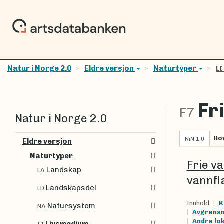
Natur i Norge 2.0
Eldre versjon
Naturtyper
LI
Fr
F7
Natur i Norge 2.0
Ho
NiN 1.0
Eldre versjon
Naturtyper
Frie v
Landskap
LA
vannfl
Landskapsdel
LD
Innhold
K
Natursystem
NA
Avgrensn
Andre lo