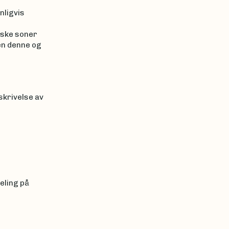
nligvis
iske soner
nen denne og
skrivelse av
eling på