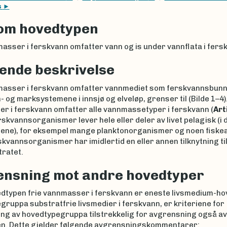
s
om hovedtypen
asser i ferskvann omfatter vann og is under vannflata i fers
lende beskrivelse
masser i ferskvann omfatter vannmediet som ferskvannsbunne
 og marksystemene i innsjø og elveløp, grenser til (Bilde 1–4).
r i ferskvann omfatter alle vannmassetyper i ferskvann (
Art
kvannsorganismer lever hele eller deler av livet pelagisk (i d
ne), for eksempel mange planktonorganismer og noen fiskea
skvannsorganismer har imidlertid en eller annen tilknytning ti
ratet.
ensning mot andre hovedtyper
edtypen frie vannmasser i ferskvann er eneste livsmedium-ho
ruppa substratfrie livsmedier i ferskvann, er kriteriene for
ng av hovedtypegruppa tilstrekkelig for avgrensning også av
n. Dette gjelder følgende avgrensningskommentarer: