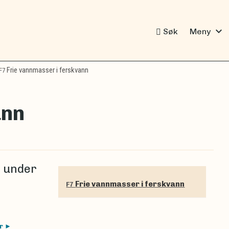
expand_more
Søk
Meny
Frie vannmasser i ferskvann
F7
ann
s under
Frie vannmasser i ferskvann
F7
er