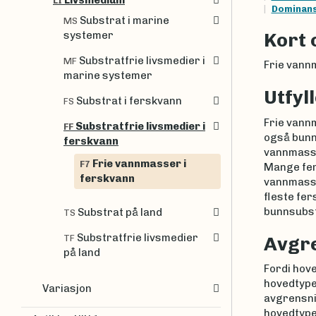
Livsmedium
LI
Dominan
Substrat i marine
MS
systemer
Kort 
Substratfrie livsmedier i
MF
Frie vannm
marine systemer
Utfyl
Substrat i ferskvann
FS
Frie vann
Substratfrie livsmedier i
FF
også bunn-
ferskvann
vannmasse
Frie vannmasser i
F7
Mange fers
ferskvann
vannmasse
fleste fer
bunnsubst
Substrat på land
TS
Substratfrie livsmedier
TF
Avgr
på land
Fordi hov
hovedtypeg
Variasjon
avgrensni
hovedtype