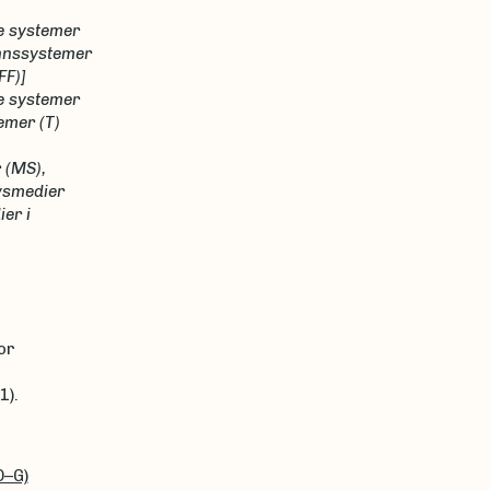
e systemer
annssystemer
FF)]
e systemer
emer (T)
 (MS),
ivsmedier
er i
or
s
1).
O–G)