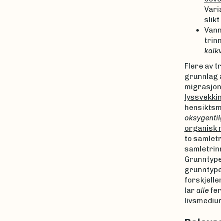
Vari
slikt
Vann
trin
kalk
Flere av t
grunnlag 
migrasjon
lyssvekkin
hensiktsm
oksygenti
organisk 
to samletr
samletrin
Grunntype
grunntype
forskjelle
lar
alle
fer
livsmediu