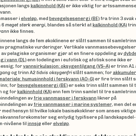
asjonen langs
kalkinnhold (KA)
er ikke viktig for artssammense
 vann.
masser i
elveløp
, med
bevegelsesenergi (BE)
fra trinn 3
svak 
n 6
meget sterk energi
, blandes så sterkt at
kalkinnhold (KA)
trin
vann
ikke finnes.
rinnene langs de fem økoklinene er slått sammen til samletrinn
av pragmatiske vurderinger. Vertikale vannmassebevegelser
 av pelagiske organismer gjør at en finere oppdeling av
dybde
g i vann (DL)
enn todelingen i eufotisk og afotisk sone ikke er
essig; for
vannsirkulasjon: oksygentilgang (VS–A)
er trinn A1
lgang
og trinn A2
tidvis oksygenfri
slått sammen; for
akkumuler
materiale: humusinnhold i ferskvann (AO–G)
er fire trinn slått
inn; for
bevegelsesenergi (BE)
er seks trinn slått sammen til 
n og for
kalkinnhold (KA)
enn fem trinn samlet til tre samletrinn 
inndelingen av
frie vannmasser i ferskvann
likner på
inndelingen av
frie vannmasser i marine systemer
, men det e
r med hensyn til hvilke lokale basisøkokliner som anses viktig
skvannsforekomster seg entydig typifisere på landskapsdel-
m-nivåene til
innsjø
eller
elveløp
.