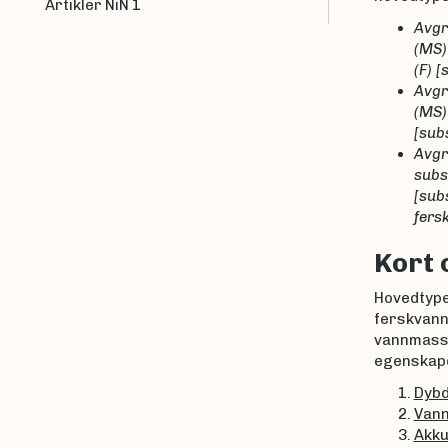
Artikler NiN 1
Avgr
(MS)
(F) [
Avgr
(MS)
[subs
Avgr
subs
[subs
fers
Kort 
Hovedtyp
ferskvann
vannmasse
egenskaper
Dybd
Vann
Akku