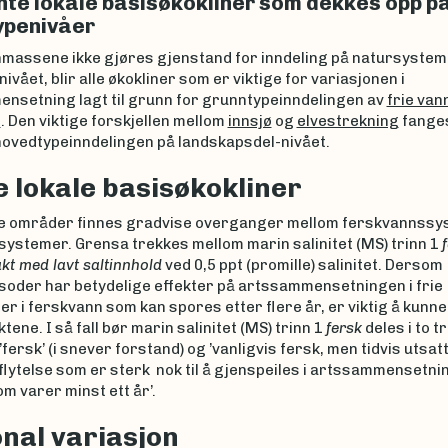
nte lokale basisøkokliner som dekkes opp p
ypenivåer
nmassene ikke gjøres gjenstand for inndeling på natursystem
ivået, blir alle økokliner som er viktige for variasjonen i
nsetning lagt til grunn for grunntypeinndelingen av
frie van
n
. Den viktige forskjellen mellom
innsjø
og
elvestrekning
fange
ovedtypeinndelingen på landskapsdel-nivået.
 lokale basisøkokliner
e områder finnes gradvise overganger mellom ferskvannssy
systemer. Grensa trekkes mellom marin salinitet (MS) trinn 1
kt med lavt saltinnhold
ved 0,5 ppt (promille) salinitet. Dersom
isoder har betydelige effekter på artssammensetningen i frie
 i ferskvann som kan spores etter flere år, er viktig å kunne
ktene. I så fall bør marin salinitet (MS) trinn 1
fersk
deles i to tr
fersk’ (i snever forstand) og ’vanligvis fersk, men tidvis utsatt
flytelse som er sterk nok til å gjenspeiles i artssammensetnin
m varer minst ett år’.
nal variasjon