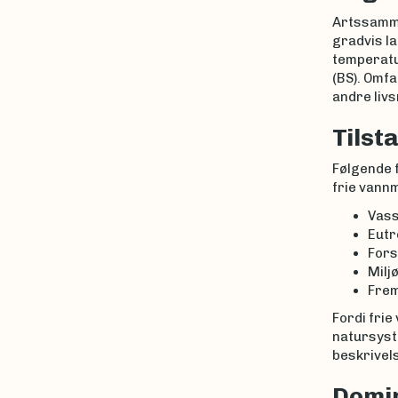
Artssamme
gradvis la
temperatu
(BS). Omfa
andre liv
Tilst
Følgende f
frie vann
Vass
Eutr
Fors
Milj
Frem
Fordi frie
natursyst
beskrivels
Domi