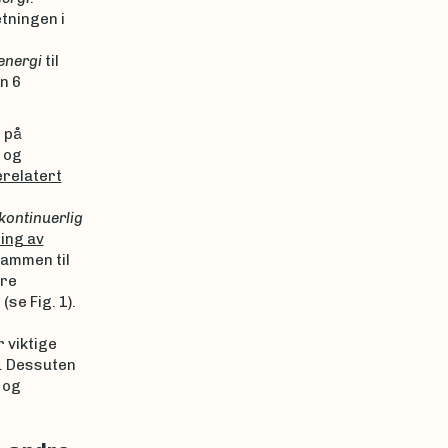
tningen i
energi
til
n 6
 på
 og
relatert
kontinuerlig
ing av
 sammen til
tre
(se Fig. 1).
r viktige
e. Dessuten
 og