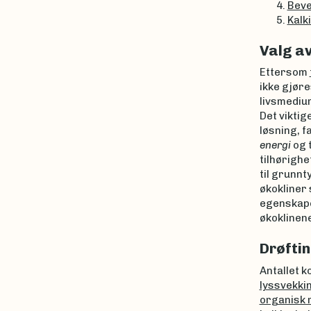
Beve
Kalk
Valg av
Ettersom
ikke gjøre
livsmediu
Det viktig
løsning, f
energi
og 
tilhørighe
til grunnt
økokliner
egenskape
økoklinene
Drøftin
Antallet k
lyssvekkin
organisk 