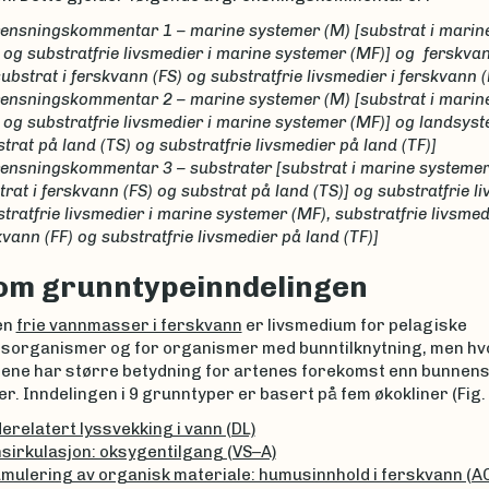
ensningskommentar 1 – marine systemer (M) [substrat i marin
 og substratfrie livsmedier i marine systemer (MF)] og ferskv
substrat i ferskvann (FS) og substratfrie livsmedier i ferskvann (
ensningskommentar 2 – marine systemer (M) [substrat i marin
 og substratfrie livsmedier i marine systemer (MF)] og landsyst
trat på land (TS) og substratfrie livsmedier på land (TF)]
ensningskommentar 3 – substrater [substrat i marine systemer
trat i ferskvann (FS) og substrat på land (TS)] og substratfrie l
tratfrie livsmedier i marine systemer (MF), substratfrie livsmedi
kvann (FF) og substratfrie livsmedier på land (TF)]
om grunntypeinndelingen
en
frie vannmasser i ferskvann
er livsmedium for pelagiske
sorganismer og for organismer med bunntilknytning, men hv
ne har større betydning for artenes forekomst enn bunnen
. Inndelingen i 9 grunntyper er basert på fem økokliner (Fig. 
erelatert lyssvekking i vann (DL)
sirkulasjon: oksygentilgang (VS–A)
mulering av organisk materiale: humusinnhold i ferskvann (A