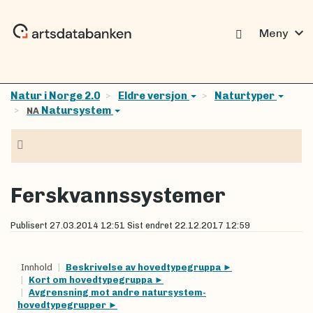
expand_more
Meny
Natur i Norge 2.0
Eldre versjon
Naturtyper
Natursystem
NA
Navigasjon
Ferskvannssystemer
Publisert
27.03.2014 12:51
Sist endret
22.12.2017 12:59
Innhold
Beskrivelse av hovedtypegruppa
Kort om hovedtypegruppa
Avgrensning mot andre natursystem-
hovedtypegrupper