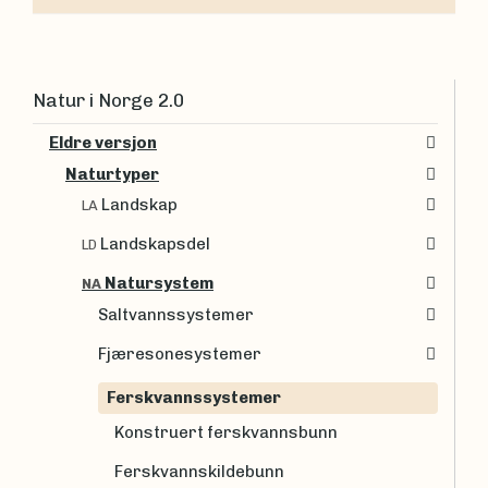
Natur i Norge 2.0
Eldre versjon
Naturtyper
Landskap
LA
Landskapsdel
LD
Natursystem
NA
Saltvannssystemer
Fjæresonesystemer
Ferskvannssystemer
Konstruert ferskvannsbunn
Ferskvannskildebunn