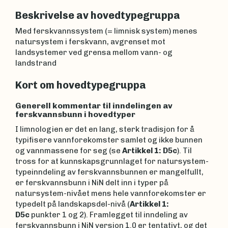
Beskrivelse av hovedtypegruppa
Med ferskvannssystem (= limnisk system) menes
natursystem i ferskvann, avgrenset mot
landsystemer ved grensa mellom vann- og
landstrand
Kort om hovedtypegruppa
Generell kommentar til inndelingen av
ferskvannsbunn i hovedtyper
I limnologien er det en lang, sterk tradisjon for å
typifisere vannforekomster samlet og ikke bunnen
og vannmassene for seg (se
Artikkel 1: D5c
). Til
tross for at kunnskapsgrunnlaget for natursystem-
typeinndeling av ferskvannsbunnen er mangelfullt,
er ferskvannsbunn i NiN delt inn i typer på
natursystem-nivået mens hele vannforekomster er
typedelt på landskapsdel-nivå (
Artikkel 1:
D5c
punkter 1 og 2). Framlegget til inndeling av
ferskvannsbunn i NiN versjon 1.0 er tentativt, og det