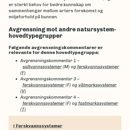
er sterkt behov for bedre kunnskap om
sammenhenger mellom arters forekomst og
miljøforhold på bunnen.
Avgrensning mot andre natursystem-
hovedtypegrupper
Følgende avgrensningskommentarer er
relevante for denne hovedtypegruppa:
Avgrensningskommentar 1 –
saltvannssystemer
(M) og
ferskvannssystemer
(F)
Avgrensningsk
ommentar 3 –
ferskvannssystemer
(F) og
våtmarkssystemer
(V)
Avgrensningskommentar 4 –
ferskvannssystemer
(F) og
fastmarkssystemer
(T)
Ferskvannssystemer
F