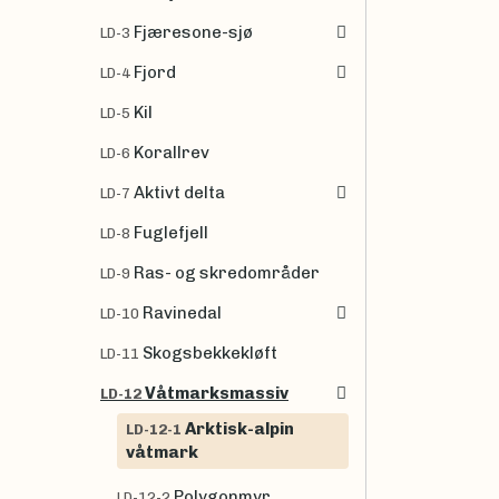
Fjæresone-sjø
LD-3
Fjord
LD-4
Kil
LD-5
Korallrev
LD-6
Aktivt delta
LD-7
Fuglefjell
LD-8
Ras- og skredområder
LD-9
Ravinedal
LD-10
Skogsbekkekløft
LD-11
Våtmarksmassiv
LD-12
Arktisk-alpin
LD-12-1
våtmark
Polygonmyr
LD-12-2