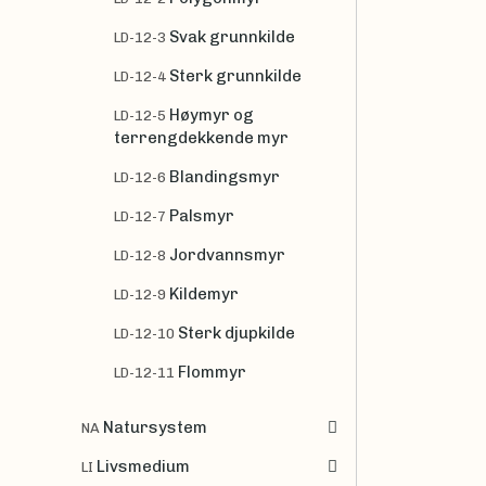
Svak grunnkilde
LD-12-3
Sterk grunnkilde
LD-12-4
Høymyr og
LD-12-5
terrengdekkende myr
Blandingsmyr
LD-12-6
Palsmyr
LD-12-7
Jordvannsmyr
LD-12-8
Kildemyr
LD-12-9
Sterk djupkilde
LD-12-10
Flommyr
LD-12-11
Natursystem
NA
Livsmedium
LI