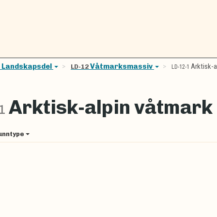
Landskapsdel
Våtmarksmassiv
Arktisk-a
D
LD-12
LD-12-1
Arktisk-alpin våtmark
-1
unntype