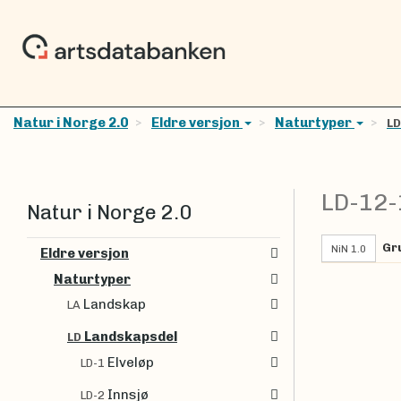
Natur i Norge 2.0
Eldre versjon
Naturtyper
L
LD-12
Natur i Norge 2.0
Gr
NiN 1.0
Eldre versjon
Naturtyper
Landskap
LA
Landskapsdel
LD
Elveløp
LD-1
Innsjø
LD-2