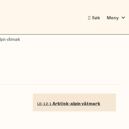
expand_more
Søk
Meny
lpin våtmark
Arktisk-alpin våtmark
LD-12-1