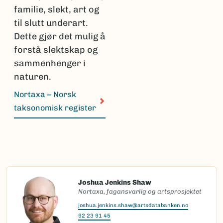
familie, slekt, art og
til slutt underart.
Dette gjør det mulig å
forstå slektskap og
sammenhenger i
naturen.
Nortaxa – Norsk
taksonomisk register
Joshua Jenkins Shaw
Nortaxa, fagansvarlig og artsprosjektet
joshua.jenkins.shaw@artsdatabanken.no
92 23 91 45