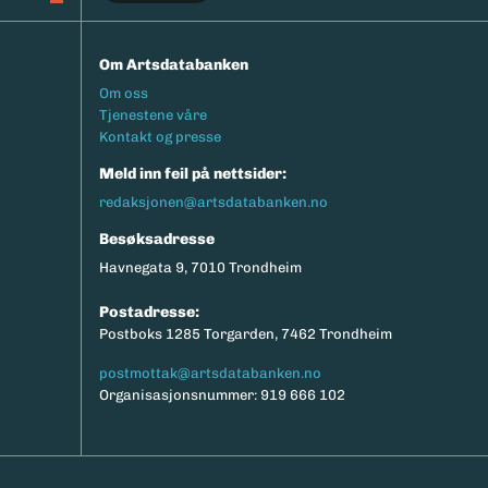
Om Artsdatabanken
Footermeny
Om oss
Tjenestene våre
Kontakt og presse
Meld inn feil på nettsider:
redaksjonen@artsdatabanken.no
Besøksadresse
Havnegata 9, 7010 Trondheim
Postadresse:
Postboks 1285 Torgarden, 7462 Trondheim
postmottak@artsdatabanken.no
Organisasjonsnummer: 919 666 102