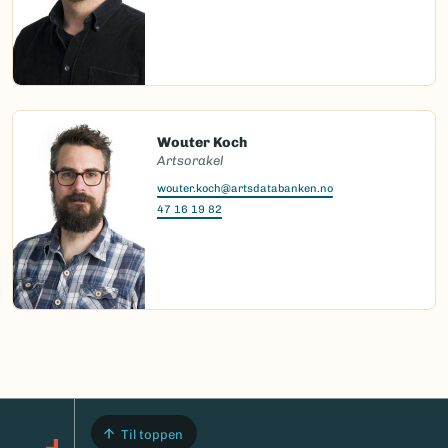
Wouter Koch
Artsorakel
wouter.koch@artsdatabanken.no
47 16 19 82
Til toppen