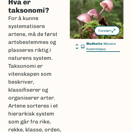
Hva er
taksonomi?
For å kunne
systematisere
Forstørr
artene, må de først
artsbestemmes og
Blodhette
Mycena
plasseres riktig i
haematopus
naturens system.
Taksonomi er
vitenskapen som
beskriver,
klassifiserer og
organiserer arter.
Artene sorteres i et
hierarkisk system
som går fra rike,
rekke, klasse, orden,