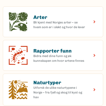
Arter
Arter
Bli kjent med Norges arter – se
hvem som er i slekt og hvor de lever
Rapporter funn
Rapporter funn
Bidra med dine funn og øk
kunnskapen om hvor artene finnes
Naturtyper
Naturtyper
Utforsk de ulike naturtypene i
Norge – fra fjell og skog til kyst og
hav