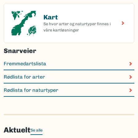
Kart
Kart
Se hvor arter og naturtyper finnes i
våre kartløsninger
Snarveier
Fremmedartslista
Rødlista for arter
Rødlista for naturtyper
Aktuelt
Se alle