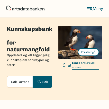
Hopp
til
hovedinnhold
Kunnskapsbank
Forside
for
naturmangfold
Forstørr
Oppdatert og lett tilgjengelig
kunnskap om naturtyper og
Lunde
Fratercula
arter.
arctica
Søk
Søk
i
arter
og
naturtyper