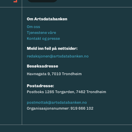
Om Artsdatabanken
Footermeny
Om oss
Tjenestene våre
Kontakt og presse
Meld inn feil på nettsider:
redaksjonen@artsdatabanken.no
Besøksadresse
Havnegata 9, 7010 Trondheim
Postadresse:
Postboks 1285 Torgarden, 7462 Trondheim
postmottak@artsdatabanken.no
Organisasjonsnummer: 919 666 102