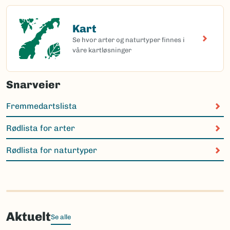
Kart
Kart
Se hvor arter og naturtyper finnes i
våre kartløsninger
Snarveier
Fremmedartslista
Rødlista for arter
Rødlista for naturtyper
Aktuelt
Se alle