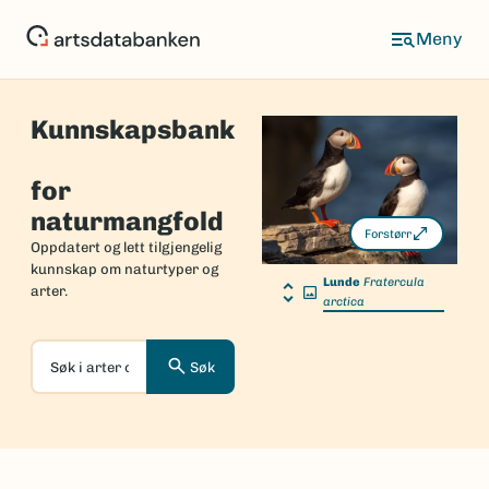
Hopp
til
hovedinnhold
Kunnskapsbank
Forside
for
naturmangfold
Forstørr
Oppdatert og lett tilgjengelig
kunnskap om naturtyper og
Lunde
Fratercula
arter.
arctica
Søk
Søk
i
arter
og
naturtyper