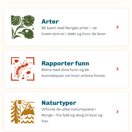
Arter
Arter
Bli kjent med Norges arter – se
hvem som er i slekt og hvor de lever
Rapporter funn
Rapporter funn
Bidra med dine funn og øk
kunnskapen om hvor artene finnes
Naturtyper
Naturtyper
Utforsk de ulike naturtypene i
Norge – fra fjell og skog til kyst og
hav