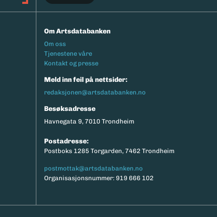
Om Artsdatabanken
Footermeny
Om oss
Tjenestene våre
Kontakt og presse
Meld inn feil på nettsider:
redaksjonen@artsdatabanken.no
Besøksadresse
Havnegata 9, 7010 Trondheim
Postadresse:
Postboks 1285 Torgarden, 7462 Trondheim
postmottak@artsdatabanken.no
Organisasjonsnummer: 919 666 102