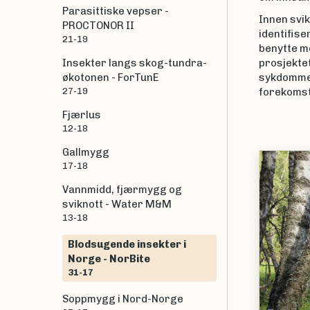
Parasittiske vepser -
Innen svik
PROCTONOR II
identifise
21-19
benytte m
Insekter langs skog-tundra-
prosjektet
økotonen - ForTunE
sykdommer
27-19
forekomst 
Fjærlus
12-18
Gallmygg
17-18
Vannmidd, fjærmygg og
sviknott - Water M&M
13-18
Blodsugende insekter i
Norge - NorBite
31-17
Soppmygg i Nord-Norge