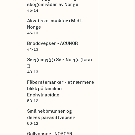
skogområder av Norge
45-14
Akvatiske insekter i Midt-
Norge
45-13
Broddvepser - ACUNOR
44-13
Sørgemygg i Sør-Norge (fase
I)
43-13
Fåbørstemarker - et nærmere
blikk på familien
Enchytraeidae
53-12
Små nebbmunner og
deres parasittvepser
60-12
Gallvepser - NORCYN