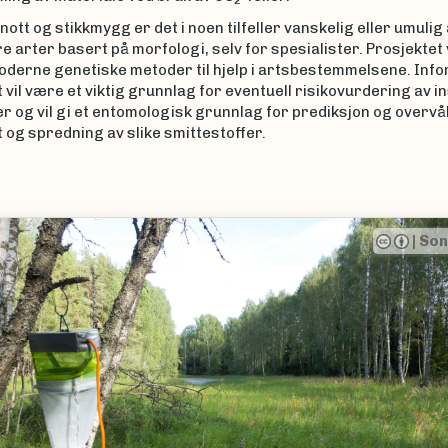
2
nott og stikkmygg er det i noen tilfeller vanskelig eller umulig 
re arter basert på morfologi, selv for spesialister. Prosjektet 
oderne genetiske metoder til hjelp i artsbestemmelsene. Info
 vil være et viktig grunnlag for eventuell risikovurdering av 
 og vil gi et entomologisk grunnlag for prediksjon og overvå
og spredning av slike smittestoffer.
|
Sondre Dahle