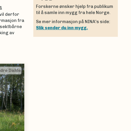
Forskerne ønsker hjelp fra publikum
å
til å samle inn mygg fra hele Norge.
vil derfor
rmasjon fra
Se mer informasjon på NINA's side:
insektbårne
Slik sender du inn mygg.
king av
|
Sondre Dahle