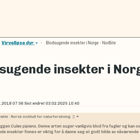
Virvelløse dyr
Blodsugende insekter i Norge - NorBite
sugende insekter i Norg
1.2018 07:56
Sist endret
03.02.2025 10:40
Dahle
|
Norsk institutt for naturforskning
myggen
Culex pipiens.
Denne arten suger vanligvis blod fra fugler og kan 
de insekter finnes er viktig for å danne seg et godt bilde av nåværen