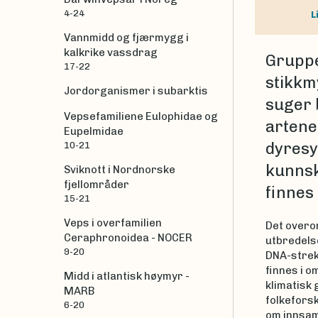
4-24
L
Vannmidd og fjærmygg i
kalkrike vassdrag
Gruppe
17-22
stikkm
Jordorganismer i subarktis
suger b
Vepsefamiliene Eulophidae og
artene
Eupelmidae
dyresy
10-21
kunnsk
Sviknott i Nordnorske
fjellområder
finnes 
15-21
Veps i overfamilien
Det overor
Ceraphronoidea - NOCER
utbredels
9-20
DNA-strek
finnes i o
Midd i atlantisk høymyr -
klimatisk 
MARB
folkefors
6-20
om innsam