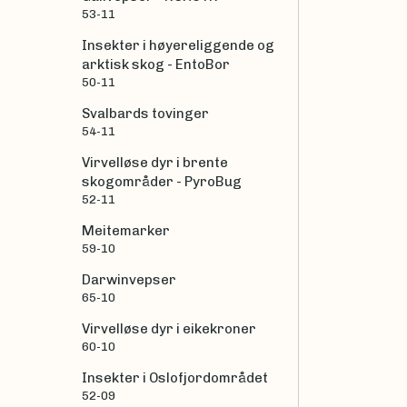
53-11
Insekter i høyereliggende og
arktisk skog - EntoBor
50-11
Svalbards tovinger
54-11
Virvelløse dyr i brente
skogområder - PyroBug
52-11
Meitemarker
59-10
Darwinvepser
65-10
Virvelløse dyr i eikekroner
60-10
Insekter i Oslofjordområdet
52-09