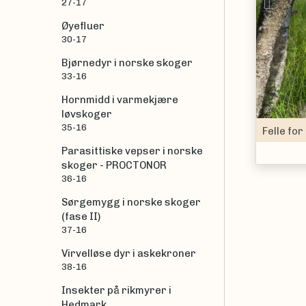
Prev
27-17
Øyefluer
30-17
Bjørnedyr i norske skoger
33-16
Hornmidd i varmekjære
løvskoger
35-16
e for å fange sviknott.
Parasittiske vepser i norske
skoger - PROCTONOR
36-16
Sørgemygg i norske skoger
(fase II)
37-16
Virvelløse dyr i askekroner
38-16
Insekter på rikmyrer i
Hedmark