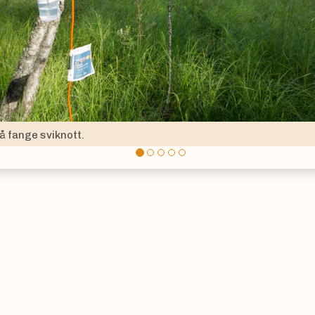
ious
Ettersom mygglarver liker stillestående van
fra feltarbeid i Oslo.