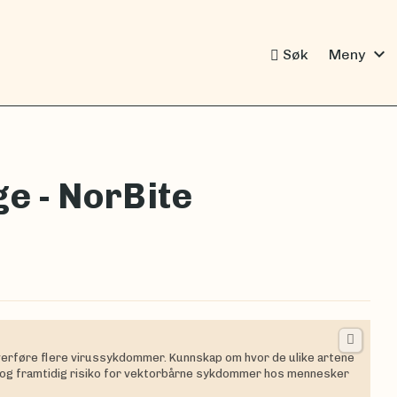
expand_more
Søk
Meny
e - NorBite
overføre flere virussykdommer. Kunnskap om hvor de ulike artene
de og framtidig risiko for vektorbårne sykdommer hos mennesker