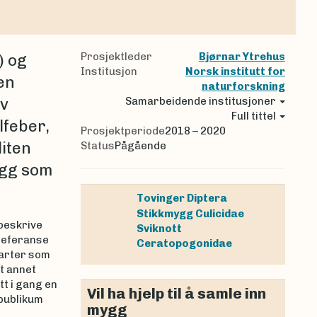
Prosjektleder
Bjørnar Ytrehus
) og
Institusjon
Norsk institutt for
en
naturforskning
av
Samarbeidende institusjoner
Full tittel
lfeber,
Prosjektperiode
2018 – 2020
iten
Status
Pågående
ygg som
Tovinger
Diptera
Stikkmygg
Culicidae
 beskrive
Sviknott
referanse
Ceratopogonidae
 arter som
nt annet
t i gang en
Vil ha hjelp til å samle inn
publikum
mygg