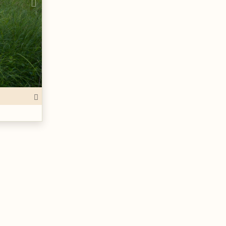
Next
n, er dammer fine steder å lete. Her