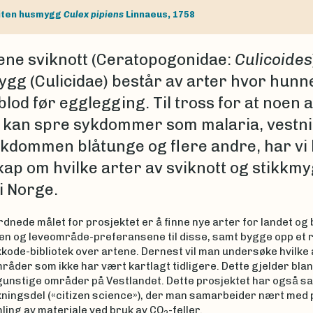
iten husmygg
Culex pipiens
Linnaeus, 1758
ne sviknott (Ceratopogonidae:
Culicoides
ygg (Culicidae) består av arter hvor hunn
lod før egglegging. Til tross for at noen 
 kan spre sykdommer som malaria, vestni
kdommen blåtunge og flere andre, har vi l
ap om hvilke arter av sviknott og stikkm
i Norge.
dnede målet for prosjektet er å finne nye arter for landet og
en og leveområde-preferansene til disse, samt bygge opp et 
kode-bibliotek over artene. Dernest vil man undersøke hvilke
mråder som ikke har vært kartlagt tidligere. Dette gjelder bla
gunstige områder på Vestlandet. Dette prosjektet har også sat
kningsdel («citizen science»), der man samarbeider nært med 
ling av materiale ved bruk av CO
-feller.