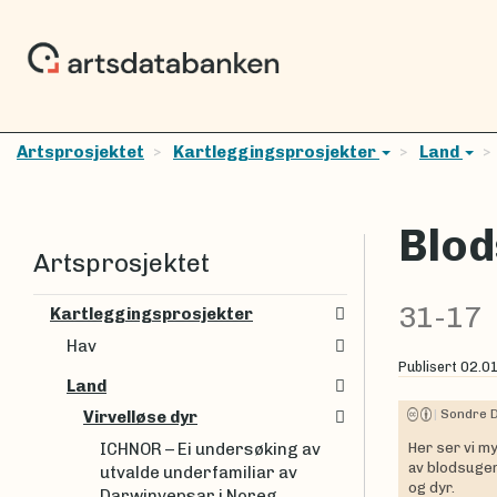
Artsprosjektet
Kartleggingsprosjekter
Land
Blod
Artsprosjektet
31-17
Kartleggingsprosjekter
Hav
Publisert
02.0
Land
|
Sondre 
Virvelløse dyr
ICHNOR – Ei undersøking av
Her ser vi 
av blodsugen
utvalde underfamiliar av
og dyr.
Darwinvepsar i Noreg