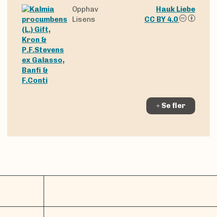
Opphav
Hauk Liebe
Lisens
CC BY 4.0
Se fler