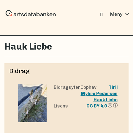
expand_more
Meny
Hauk Liebe
Bidrag
BidragsyterOpphav
Tiril
Myhre Pedersen
Hauk Liebe
Lisens
CC BY 4.0