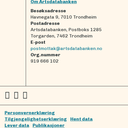
Om Artsdatabanken
Besøksadresse
Havnegata 9, 7010 Trondheim
Postadresse
Artsdatabanken, Postboks 1285
Torgarden, 7462 Trondheim
E-post
postmottak@artsdatabanken.no
Org.nummer
919 666 102
Personvernerklæring
Tilgjengelighetserklæring
Hent data
Lever data
Publikasjoner