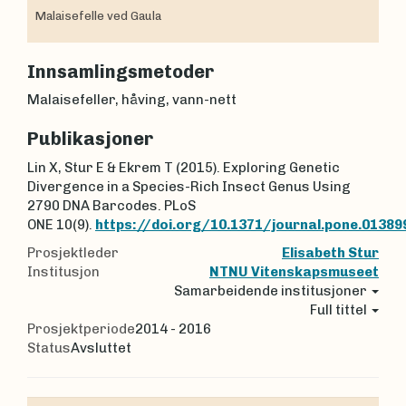
Malaisefelle ved Gaula
Innsamlingsmetoder
Malaisefeller, håving, vann-nett
Publikasjoner
Lin X, Stur E & Ekrem T (2015). Exploring Genetic
Divergence in a Species-Rich Insect Genus Using
2790 DNA Barcodes. PLoS
ONE 10(9).
https://doi.org/10.1371/journal.pone.01389
Prosjektleder
Elisabeth Stur
Institusjon
NTNU Vitenskapsmuseet
Samarbeidende institusjoner
Full tittel
Prosjektperiode
2014 - 2016
Status
Avsluttet