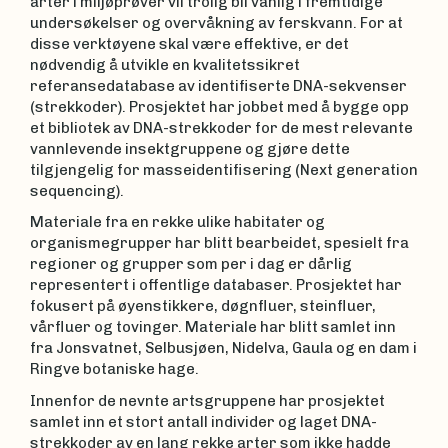
arter i miljøprøver vil trolig bli vanlig i fremtidige
undersøkelser og overvåkning av ferskvann. For at
disse verktøyene skal være effektive, er det
nødvendig å utvikle en kvalitetssikret
referansedatabase av identifiserte DNA-sekvenser
(strekkoder). Prosjektet har jobbet med å bygge opp
et bibliotek av DNA-strekkoder for de mest relevante
vannlevende insektgruppene og gjøre dette
tilgjengelig for masseidentifisering (Next generation
sequencing).
Materiale fra en rekke ulike habitater og
organismegrupper har blitt bearbeidet, spesielt fra
regioner og grupper som per i dag er dårlig
representert i offentlige databaser. Prosjektet har
fokusert på øyenstikkere, døgnfluer, steinfluer,
vårfluer og tovinger. Materiale har blitt samlet inn
fra Jonsvatnet, Selbusjøen, Nidelva, Gaula og en dam i
Ringve botaniske hage.
Innenfor de nevnte artsgruppene har prosjektet
samlet inn et stort antall individer og laget DNA-
strekkoder av en lang rekke arter som ikke hadde