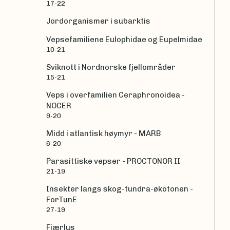
17-22
Jordorganismer i subarktis
Vepsefamiliene Eulophidae og Eupelmidae
10-21
Sviknott i Nordnorske fjellområder
15-21
Veps i overfamilien Ceraphronoidea -
NOCER
9-20
Midd i atlantisk høymyr - MARB
6-20
Parasittiske vepser - PROCTONOR II
21-19
Insekter langs skog-tundra-økotonen -
ForTunE
27-19
Fjærlus