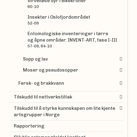
Virvelløse dyr i eikekroner
60-10
Insekter i Oslofjordområdet
52-09
Entomologiske inventeringer i tørre
og åpne områder. INVENT-ART, fase I-III
57-09, 64-10
Sopp og lav
Moser og pseudosopper
Fersk- og brakkvann
Tilskudd til nettverkstiltak
Tilskudd til å styrke kunnskapen om lite kjente
artsgrupper i Norge
Rapportering