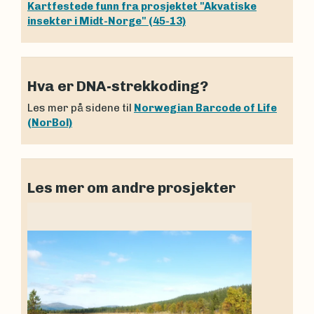
Kartfestede funn fra prosjektet "Akvatiske
insekter i Midt-Norge" (45-13)
Hva er DNA-strekkoding?
Les mer på sidene til
Norwegian Barcode of Life
(NorBol)
Les mer om andre prosjekter