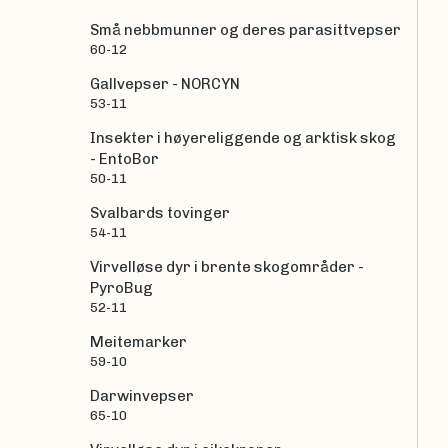
Små nebbmunner og deres parasittvepser
60-12
Gallvepser - NORCYN
53-11
Insekter i høyereliggende og arktisk skog
- EntoBor
50-11
Svalbards tovinger
54-11
Virvelløse dyr i brente skogområder -
PyroBug
52-11
Meitemarker
59-10
Darwinvepser
65-10