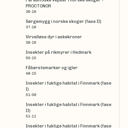
Parasittiske vepser i norske skoger -
PROCTONOR
36-16
Sørgemygg i norske skoger (fase II)
37-16
Virvelløse dyr i askekroner
38-16
Insekter på rikmyrer i Hedmark
50-15
Fåbørstemarker og igler
48-15
Insekter i fuktige habitat i Finnmark (fase
I)
51-09
Insekter i fuktige habitat i Finnmark (fase
II)
51-11
Insekter i fuktige habitat i Finnmark (fase