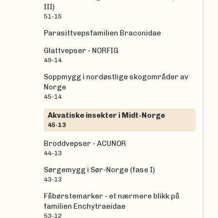
III)
51-15
Parasittvepsfamilien Braconidae
Glattvepser - NORFIG
49-14
Soppmygg i nordøstlige skogområder av
Norge
45-14
Akvatiske insekter i Midt-Norge
45-13
Broddvepser - ACUNOR
44-13
Sørgemygg i Sør-Norge (fase I)
43-13
Fåbørstemarker - et nærmere blikk på
familien Enchytraeidae
53-12