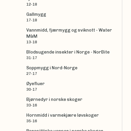
12-18
Gallmygg
17-18
Vannmidd, fjærmygg og sviknott - Water
M&M
13-18
Blodsugende insekter i Norge - NorBite
31-17
Soppmygg i Nord-Norge
27-17
Øyefluer
30-17
Bjørnedyr i norske skoger
33-16
Hornmidd i varmekjære løvskoger
35-16