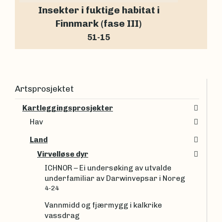
Insekter i fuktige habitat i
Finnmark (fase III)
51-15
Artsprosjektet
Kartleggingsprosjekter
Hav
Land
Virvelløse dyr
ICHNOR – Ei undersøking av utvalde
underfamiliar av Darwinvepsar i Noreg
4-24
Vannmidd og fjærmygg i kalkrike
vassdrag