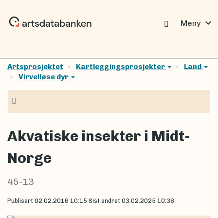
expand_more
Meny
Artsprosjektet
Kartleggingsprosjekter
Land
Virvelløse dyr
Navigasjon
Akvatiske insekter i Midt-
Norge
45-13
Publisert
02.02.2016 10:15
Sist endret
03.02.2025 10:38