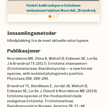
ore
Entoloma
Fiolett kalkrødspore
Ento
m
Noordel., Brandrud,
violaceoserrulatum
Noordel
Dima
O.V. Morozova & Dima
Innsamlingsmetoder
Håndplukking fra de mest aktuelle naturtypene.
Publikasjoner
Noordeloos ME, Dima B, Weholt Ø, Eidissen SE, Lorås
J & Brandrud TE (2017). Entoloma chamaemori
(Entolomataceae, Basidiomycota) — a new boreal
species, with isolated phylogenetic position.
Phytotaxa 298: 289–295.
Brandrud TE, Bendiksen E, Jordal JB, Weholt Ø,
Eidissen SE, Lorås J, Dima B & Noordeloos ME (2018).
Entoloma species of the rhodopolioid clade
(subgenus Entoloma; Tricholomatinae,
Basidiomycota) in Norway. Agarica 38: 21–46.