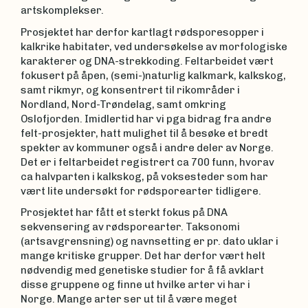
artskomplekser.
Prosjektet har derfor kartlagt rødsporesopper i
kalkrike habitater, ved undersøkelse av morfologiske
karakterer og DNA-strekkoding. Feltarbeidet vært
fokusert på åpen, (semi-)naturlig kalkmark, kalkskog,
samt rikmyr, og konsentrert til rikområder i
Nordland, Nord-Trøndelag, samt omkring
Oslofjorden. Imidlertid har vi pga bidrag fra andre
felt-prosjekter, hatt mulighet til å besøke et bredt
spekter av kommuner også i andre deler av Norge.
Det er i feltarbeidet registrert ca 700 funn, hvorav
ca halvparten i kalkskog, på voksesteder som har
vært lite undersøkt for rødsporearter tidligere.
Prosjektet har fått et sterkt fokus på DNA
sekvensering av rødsporearter. Taksonomi
(artsavgrensning) og navnsetting er pr. dato uklar i
mange kritiske grupper. Det har derfor vært helt
nødvendig med genetiske studier for å få avklart
disse gruppene og finne ut hvilke arter vi har i
Norge. Mange arter ser ut til å være meget