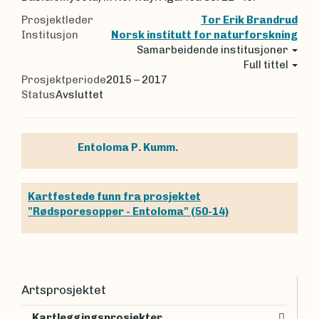
Prosjektleder
Tor Erik Brandrud
Institusjon
Norsk institutt for naturforskning
Samarbeidende institusjoner
Full tittel
Prosjektperiode
2015 – 2017
Status
Avsluttet
Entoloma
P. Kumm.
Kartfestede funn fra prosjektet
"Rødsporesopper - Entoloma" (50-14)
Artsprosjektet
Kartleggingsprosjekter