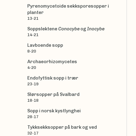
Pyrenomycetoide sekksporesopper i
planter
13-21
Soppslektene
Conocybe
og
Inocybe
14-21
Lavboende sopp
8-20
Archaeorhizomycetes
4-20
Endofyttisk sopp i trær
23-19
Slørsopper på Svalbard
18-18
Sopp i norsk kystlynghei
28-17
Tykksekksopper på bark og ved
32-17