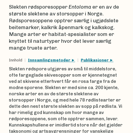
Slekten rødsporesopper
Entoloma
er en av de
største slektene av storsopper i Norge.
Rødsporesoppene opptrer særlig i ugjødslete
beitemarker, kalkrik åpenmark og kalkskog.
Mange arter er habitat-spesialister som er
knyttet til naturtyper hvor det lever særlig
mange truete arter.
Innhold
Innsamlingsmetoder
Publikasjoner
Slekten rødspore utgjøres av små til middelstore,
ofte fargeglade skivesopper som er kjennetegnet
ved at skivene etterhvert får en rosa farge fra de
modne sporene. Slekten er med sine ca. 200 kjente,
norske arter en av de største slektene av
storsopper i Norge, og med hele 78 rødlistearter er
dette den nest største slekten av sopp på rødlista. Vi
har rimelig god kunnskap om hvor mange av
rødporesoppene, som ofte opptrer sammen, lever.
Kunnskapshullene er imidlertid store når det gjelder
taksonomi og artsavgrensninger for vanskelige