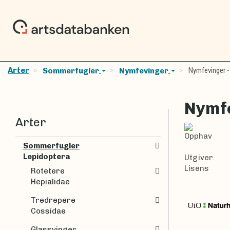
Arter
Nymfevinger -
Sommerfugler
Nymfevinger
Nymfe
Arter
Opphav
Sommerfugler
Lepidoptera
Utgiver
Lisens
Rotetere
Hepialidae
Tredrepere
Cossidae
Glassvinger