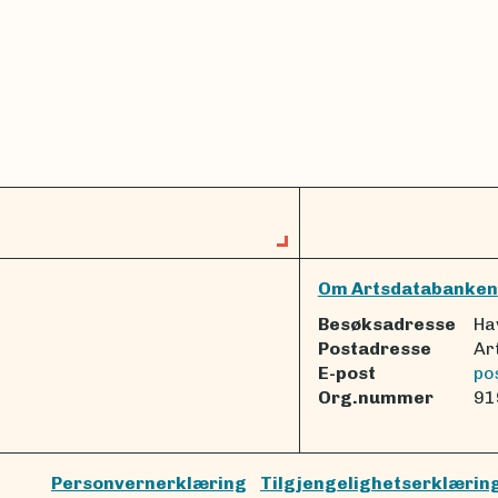
Om Artsdatabanken
Besøksadresse
Ha
Postadresse
Ar
E-post
po
Org.nummer
91
Personvernerklæring
Tilgjengelighetserklærin