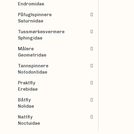
Endromidae
Påfuglspinnere
Saturniidae
Tussmørkesvermere
Sphingidae
Målere
Geometridae
Tannspinnere
Notodontidae
Praktfly
Erebidae
Båtfly
Nolidae
Nattfly
Noctuidae