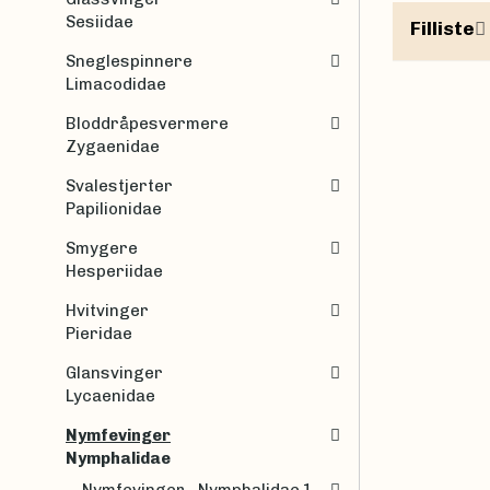
Sesiidae
Filliste
Sneglespinnere
Limacodidae
Bloddråpesvermere
Zygaenidae
Svalestjerter
Papilionidae
Smygere
Hesperiidae
Hvitvinger
Pieridae
Glansvinger
Lycaenidae
Nymfevinger
Nymphalidae
Nymfevinger - Nymphalidae 1