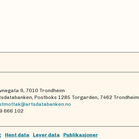
vnegata 9, 7010 Trondheim
tsdatabanken, Postboks 1285 Torgarden, 7462 Trondheim
stmottak@artsdatabanken.no
9 666 102
g
Hent data
Lever data
Publikasjoner