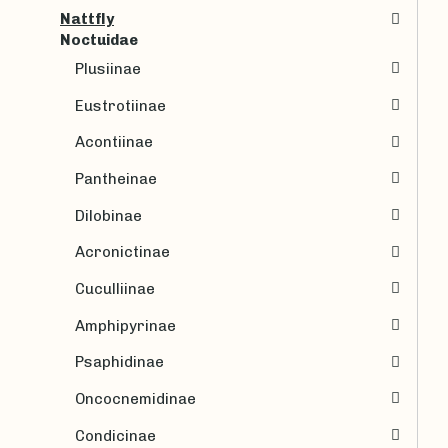
Nattfly
Noctuidae
Plusiinae
Eustrotiinae
Acontiinae
Pantheinae
Dilobinae
Acronictinae
Cuculliinae
Amphipyrinae
Psaphidinae
Oncocnemidinae
Condicinae