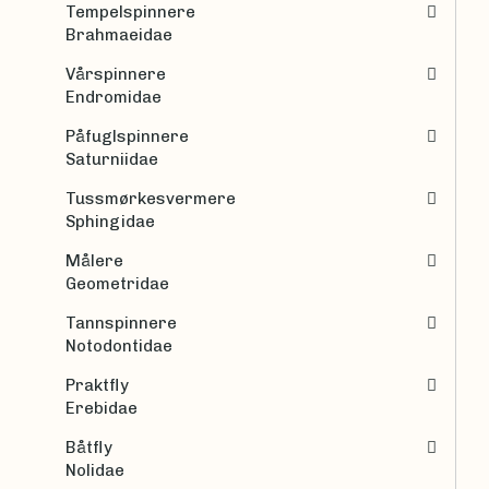
Tempelspinnere
Brahmaeidae
Vårspinnere
Endromidae
Påfuglspinnere
Saturniidae
Tussmørkesvermere
Sphingidae
Målere
Geometridae
Tannspinnere
Notodontidae
Praktfly
Erebidae
Båtfly
Nolidae