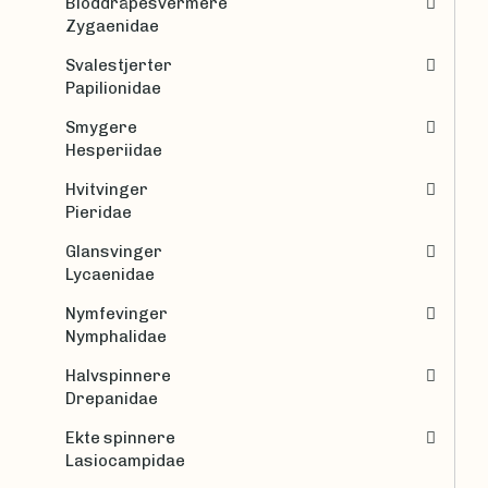
Bloddråpesvermere
Zygaenidae
Svalestjerter
Papilionidae
Smygere
Hesperiidae
Hvitvinger
Pieridae
Glansvinger
Lycaenidae
Nymfevinger
Nymphalidae
Halvspinnere
Drepanidae
Ekte spinnere
Lasiocampidae