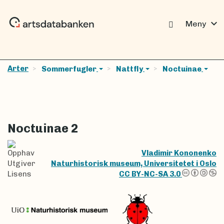
expand_more
Meny
Arter
Sommerfugler
Nattfly
Noctuinae
Noctuinae 2
Opphav
Vladimir Kononenko
Utgiver
Naturhistorisk museum, Universitetet i Oslo
Lisens
CC BY-NC-SA 3.0