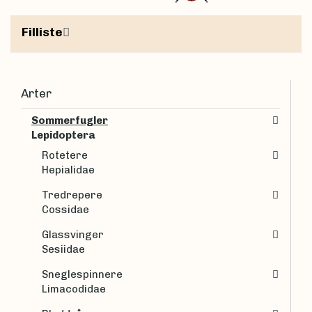
Filliste
Arter
Sommerfugler
Lepidoptera
Rotetere
Hepialidae
Tredrepere
Cossidae
Glassvinger
Sesiidae
Sneglespinnere
Limacodidae