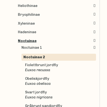
Heliothinae
Bryophilinae
Xyleninae
Hadeninae
Noctuinae
Noctuinae 1
Noctuinae 2
Fiolettbrunt jordfly
Euxoa recussa
Obeliskjordfly
Euxoa obelisca
Svart jordfly
Euxoa nigricans
Gråbrunt sandjordfly