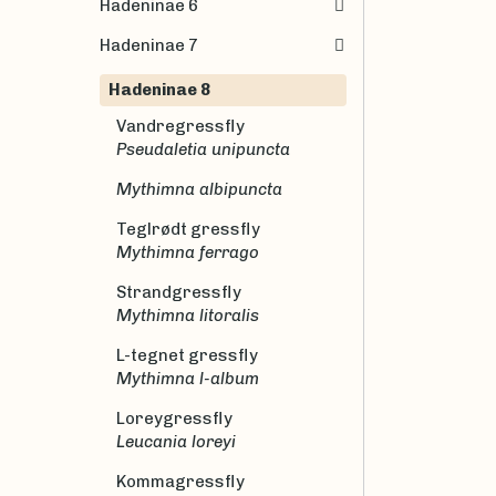
Hadeninae 6
Hadeninae 7
Hadeninae 8
Vandregressfly
Pseudaletia unipuncta
Mythimna albipuncta
Teglrødt gressfly
Mythimna ferrago
Strandgressfly
Mythimna litoralis
L-tegnet gressfly
Mythimna l-album
Loreygressfly
Leucania loreyi
Kommagressfly