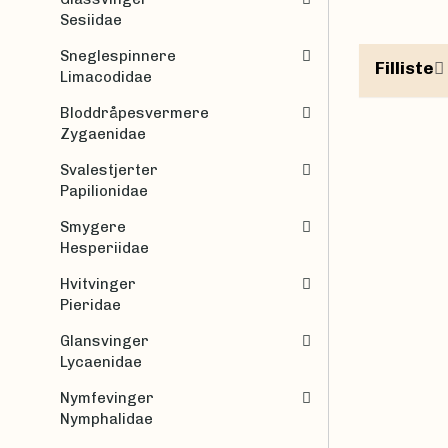
Sesiidae
Sneglespinnere
Filliste
Limacodidae
Bloddråpesvermere
Zygaenidae
Svalestjerter
Papilionidae
Smygere
Hesperiidae
Hvitvinger
Pieridae
Glansvinger
Lycaenidae
Nymfevinger
Nymphalidae