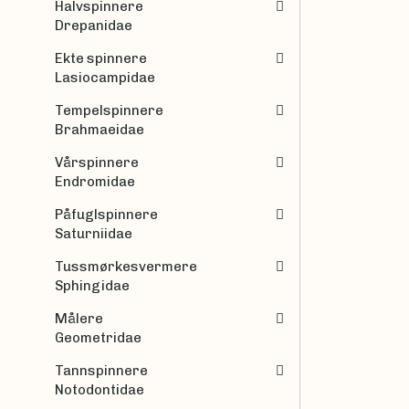
Halvspinnere
Drepanidae
Ekte spinnere
Lasiocampidae
Tempelspinnere
Brahmaeidae
Vårspinnere
Endromidae
Påfuglspinnere
Saturniidae
Tussmørkesvermere
Sphingidae
Målere
Geometridae
Tannspinnere
Notodontidae