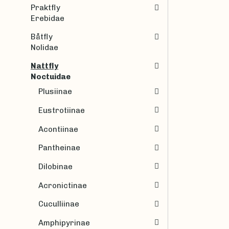
Praktfly
Erebidae
Båtfly
Nolidae
Nattfly
Noctuidae
Plusiinae
Eustrotiinae
Acontiinae
Pantheinae
Dilobinae
Acronictinae
Cuculliinae
Amphipyrinae