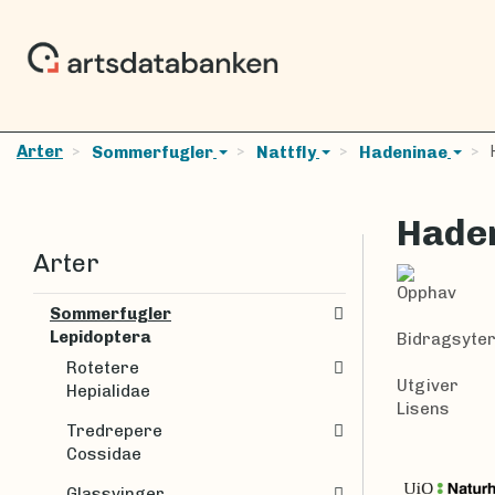
Arter
H
Sommerfugler
Nattfly
Hadeninae
Hade
Arter
Opphav
Sommerfugler
Lepidoptera
Bidragsyte
Rotetere
Utgiver
Hepialidae
Lisens
Tredrepere
Cossidae
Glassvinger