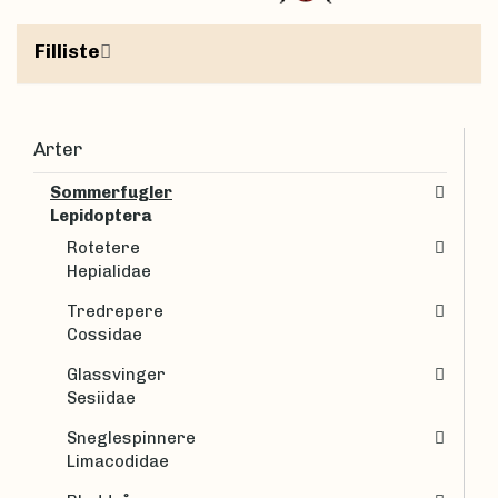
Filliste
Arter
Sommerfugler
Lepidoptera
Rotetere
Hepialidae
Tredrepere
Cossidae
Glassvinger
Sesiidae
Sneglespinnere
Limacodidae