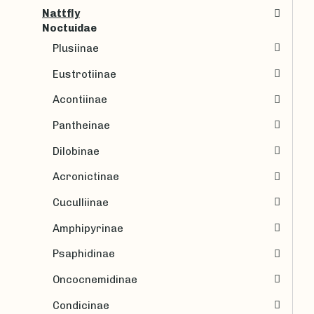
Nattfly
Noctuidae
Plusiinae
Eustrotiinae
Acontiinae
Pantheinae
Dilobinae
Acronictinae
Cuculliinae
Amphipyrinae
Psaphidinae
Oncocnemidinae
Condicinae