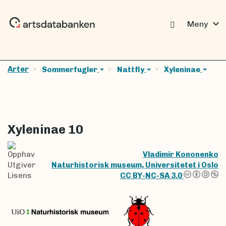
expand_more
Meny
Arter
Sommerfugler
Nattfly
Xyleninae
Xyleninae 10
Opphav
Vladimir Kononenko
Utgiver
Naturhistorisk museum, Universitetet i Oslo
Lisens
CC BY-NC-SA 3.0