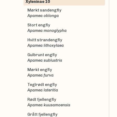
Xyleninae 10
Mørkt sandengfly
Apamea oblonga
Stort engfly
Apamea monoglypha
Hvitt strandengfly
Apamea lithoxylaea
Gulbrunt engfly
Apamea sublustris
Mørkt engfly
Apamea furva
Teglrødt engfly
Apamea lateritia
Rødt fjellengfly
Apamea kuusamoensis
Grått fjellengfly