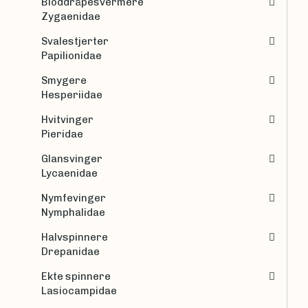
Bloddråpesvermere
Zygaenidae
Svalestjerter
Papilionidae
Smygere
Hesperiidae
Hvitvinger
Pieridae
Glansvinger
Lycaenidae
Nymfevinger
Nymphalidae
Halvspinnere
Drepanidae
Ekte spinnere
Lasiocampidae