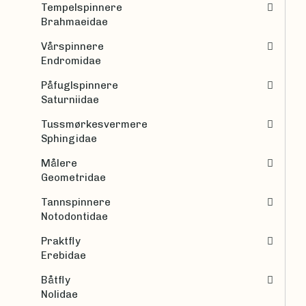
Tempelspinnere
Brahmaeidae
Vårspinnere
Endromidae
Påfuglspinnere
Saturniidae
Tussmørkesvermere
Sphingidae
Målere
Geometridae
Tannspinnere
Notodontidae
Praktfly
Erebidae
Båtfly
Nolidae