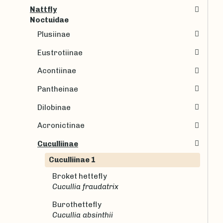
Nattfly
Noctuidae
Plusiinae
Eustrotiinae
Acontiinae
Pantheinae
Dilobinae
Acronictinae
Cuculliinae
Cuculliinae 1
Broket hettefly
Cucullia fraudatrix
Burothettefly
Cucullia absinthii