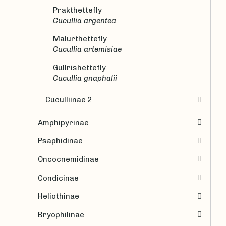
Prakthettefly
Cucullia argentea
Malurthettefly
Cucullia artemisiae
Gullrishettefly
Cucullia gnaphalii
Cuculliinae 2
Amphipyrinae
Psaphidinae
Oncocnemidinae
Condicinae
Heliothinae
Bryophilinae