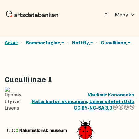
expand_more
Meny
Arter
Sommerfugler
Nattfly
Cuculliinae
Cuculliinae 1
Opphav
Vladimir Kononenko
Utgiver
Naturhistorisk museum, Universitetet i Oslo
Lisens
CC BY-NC-SA 3.0