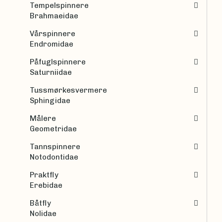
Tempelspinnere
Brahmaeidae
Vårspinnere
Endromidae
Påfuglspinnere
Saturniidae
Tussmørkesvermere
Sphingidae
Målere
Geometridae
Tannspinnere
Notodontidae
Praktfly
Erebidae
Båtfly
Nolidae