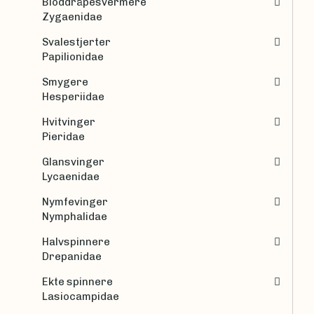
Bloddråpesvermere
Zygaenidae
Svalestjerter
Papilionidae
Smygere
Hesperiidae
Hvitvinger
Pieridae
Glansvinger
Lycaenidae
Nymfevinger
Nymphalidae
Halvspinnere
Drepanidae
Ekte spinnere
Lasiocampidae