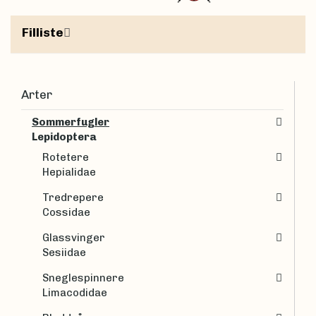
Filliste
Arter
Sommerfugler
Lepidoptera
Rotetere
Hepialidae
Tredrepere
Cossidae
Glassvinger
Sesiidae
Sneglespinnere
Limacodidae