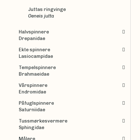
Juttas ringvinge
Oeneis jutta
Halvspinnere
Drepanidae
Ekte spinnere
Lasiocampidae
Tempelspinnere
Brahmaeidae
Vårspinnere
Endromidae
Påfuglspinnere
Saturniidae
Tussmørkesvermere
Sphingidae
Målere