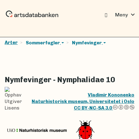
expand_more
Meny
Arter
Sommerfugler
Nymfevinger
Nymfevinger - Nymphalidae 10
Opphav
Vladimir Kononenko
Utgiver
Naturhistorisk museum, Universitetet i Oslo
Lisens
CC BY-NC-SA 3.0