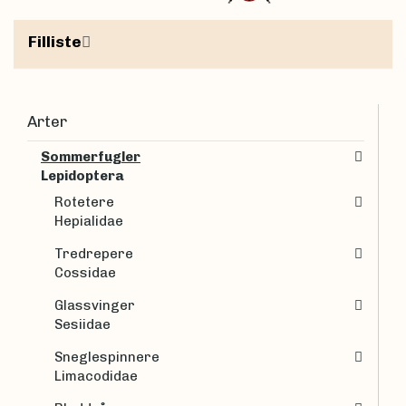
Filliste
Arter
Sommerfugler
Lepidoptera
Rotetere
Hepialidae
Tredrepere
Cossidae
Glassvinger
Sesiidae
Sneglespinnere
Limacodidae