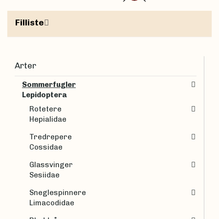
Filliste
Arter
Sommerfugler
Lepidoptera
Rotetere
Hepialidae
Tredrepere
Cossidae
Glassvinger
Sesiidae
Sneglespinnere
Limacodidae