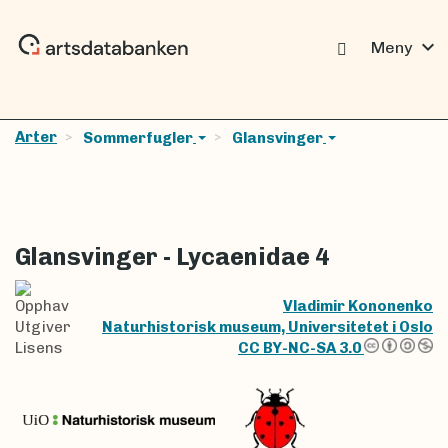
expand_more
Meny
Arter
Sommerfugler
Glansvinger
Glansvinger - Lycaenidae 4
Opphav
Vladimir Kononenko
Utgiver
Naturhistorisk museum, Universitetet i Oslo
Lisens
CC BY-NC-SA 3.0