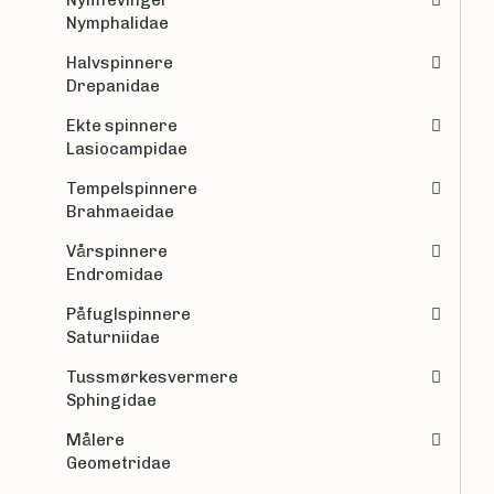
Nymphalidae
Halvspinnere
Drepanidae
Ekte spinnere
Lasiocampidae
Tempelspinnere
Brahmaeidae
Vårspinnere
Endromidae
Påfuglspinnere
Saturniidae
Tussmørkesvermere
Sphingidae
Målere
Geometridae