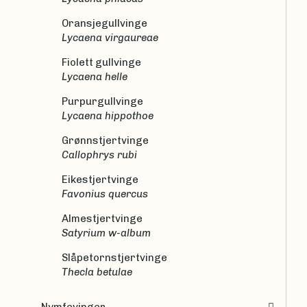
Oransjegullvinge
Lycaena virgaureae
Fiolett gullvinge
Lycaena helle
Purpurgullvinge
Lycaena hippothoe
Grønnstjertvinge
Callophrys rubi
Eikestjertvinge
Favonius quercus
Almestjertvinge
Satyrium w-album
Slåpetornstjertvinge
Thecla betulae
Nymfevinger