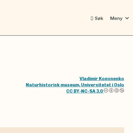
expand_more
Søk
Meny
Vladimir Kononenko
Naturhistorisk museum, Universitetet i Oslo
CC BY-NC-SA 3.0