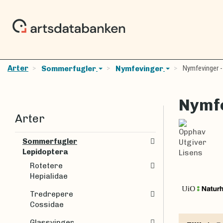
Arter
Nymfevinger -
Sommerfugler
Nymfevinger
Nymfe
Arter
Opphav
Sommerfugler
Utgiver
Lepidoptera
Lisens
Rotetere
Hepialidae
Tredrepere
Cossidae
Glassvinger