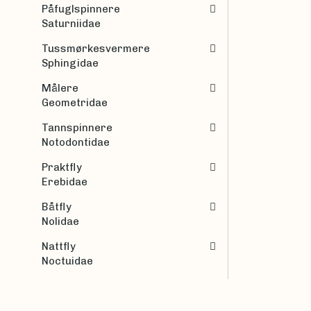
Påfuglspinnere
Saturniidae
Tussmørkesvermere
Sphingidae
Målere
Geometridae
Tannspinnere
Notodontidae
Praktfly
Erebidae
Båtfly
Nolidae
Nattfly
Noctuidae