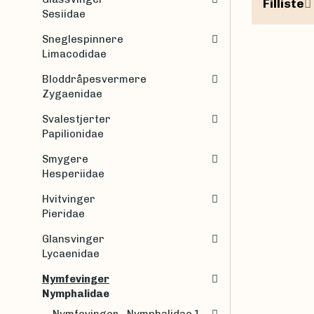
Filliste
Sesiidae
Sneglespinnere
Limacodidae
Bloddråpesvermere
Zygaenidae
Svalestjerter
Papilionidae
Smygere
Hesperiidae
Hvitvinger
Pieridae
Glansvinger
Lycaenidae
Nymfevinger
Nymphalidae
Nymfevinger - Nymphalidae 1