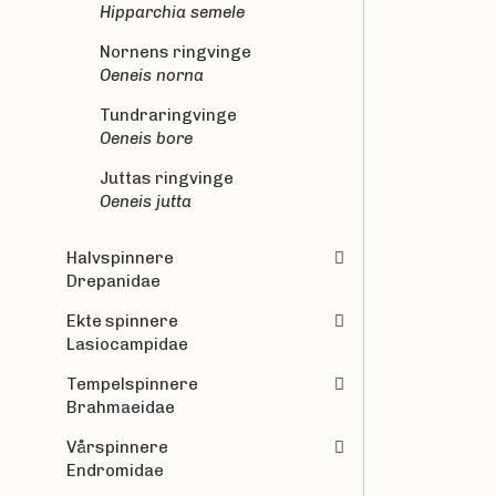
Hipparchia semele
Nornens ringvinge
Oeneis norna
Tundraringvinge
Oeneis bore
Juttas ringvinge
Oeneis jutta
Halvspinnere
Drepanidae
Ekte spinnere
Lasiocampidae
Tempelspinnere
Brahmaeidae
Vårspinnere
Endromidae