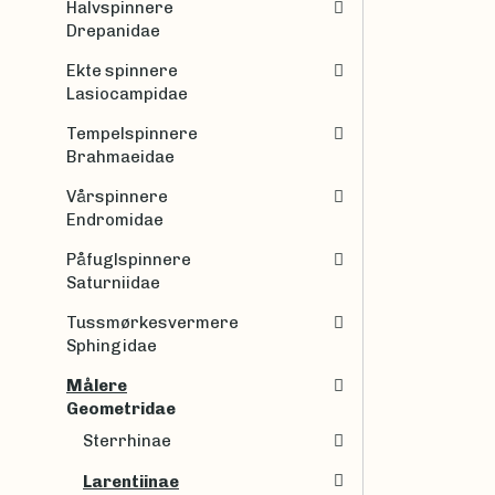
Halvspinnere
Drepanidae
Ekte spinnere
Lasiocampidae
Tempelspinnere
Brahmaeidae
Vårspinnere
Endromidae
Påfuglspinnere
Saturniidae
Tussmørkesvermere
Sphingidae
Målere
Geometridae
Sterrhinae
Larentiinae