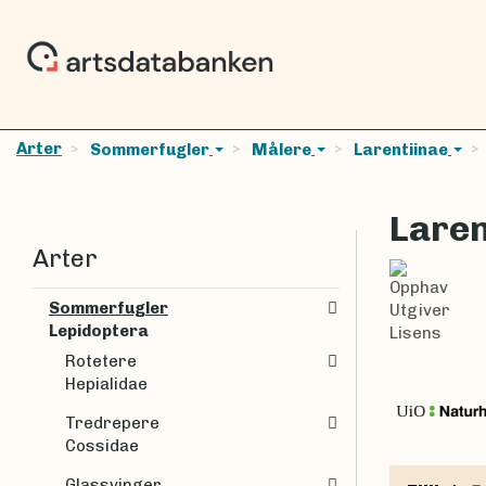
Arter
Sommerfugler
Målere
Larentiinae
Laren
Arter
Opphav
Sommerfugler
Utgiver
Lepidoptera
Lisens
Rotetere
Hepialidae
Tredrepere
Cossidae
Glassvinger