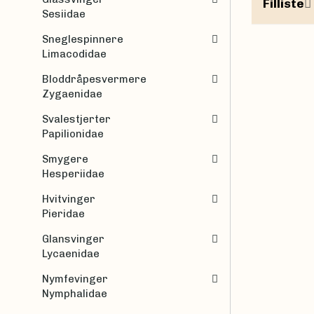
Filliste
Sesiidae
Sneglespinnere
Limacodidae
Bloddråpesvermere
Zygaenidae
Svalestjerter
Papilionidae
Smygere
Hesperiidae
Hvitvinger
Pieridae
Glansvinger
Lycaenidae
Nymfevinger
Nymphalidae