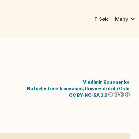
expand_more
Søk
Meny
Vladimir Kononenko
Naturhistorisk museum, Universitetet i Oslo
CC BY-NC-SA 3.0