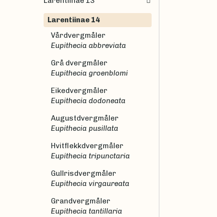
Larentiinae 13
Larentiinae 14
Vårdvergmåler
Eupithecia abbreviata
Grå dvergmåler
Eupithecia groenblomi
Eikedvergmåler
Eupithecia dodoneata
Augustdvergmåler
Eupithecia pusillata
Hvitflekkdvergmåler
Eupithecia tripunctaria
Gullrisdvergmåler
Eupithecia virgaureata
Grandvergmåler
Eupithecia tantillaria