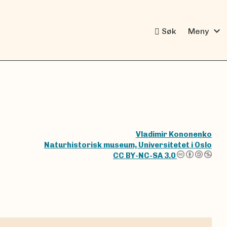
expand_more
Søk
Meny
Vladimir Kononenko
Naturhistorisk museum, Universitetet i Oslo
CC BY-NC-SA 3.0