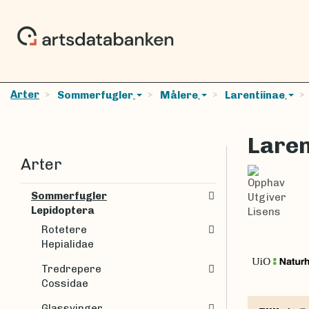
Arter
Sommerfugler
Målere
Larentiinae
Laren
Arter
Opphav
Sommerfugler
Utgiver
Lepidoptera
Lisens
Rotetere
Hepialidae
Tredrepere
Cossidae
Glassvinger