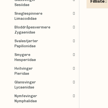
Filliste
Sesiidae
Sneglespinnere
Limacodidae
Bloddråpesvermere
Zygaenidae
Svalestjerter
Papilionidae
Smygere
Hesperiidae
Hvitvinger
Pieridae
Glansvinger
Lycaenidae
Nymfevinger
Nymphalidae