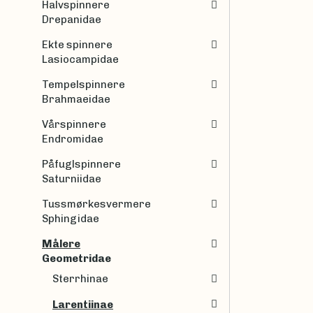
Halvspinnere
Drepanidae
Ekte spinnere
Lasiocampidae
Tempelspinnere
Brahmaeidae
Vårspinnere
Endromidae
Påfuglspinnere
Saturniidae
Tussmørkesvermere
Sphingidae
Målere
Geometridae
Sterrhinae
Larentiinae