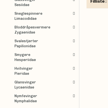
Filliste
Sesiidae
Sneglespinnere
Limacodidae
Bloddråpesvermere
Zygaenidae
Svalestjerter
Papilionidae
Smygere
Hesperiidae
Hvitvinger
Pieridae
Glansvinger
Lycaenidae
Nymfevinger
Nymphalidae