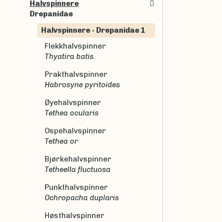
Halvspinnere
Drepanidae
Halvspinnere - Drepanidae 1
Flekkhalvspinner
Thyatira batis
Prakthalvspinner
Habrosyne pyritoides
Øyehalvspinner
Tethea ocularis
Ospehalvspinner
Tethea or
Bjørkehalvspinner
Tetheella fluctuosa
Punkthalvspinner
Ochropacha duplaris
Høsthalvspinner