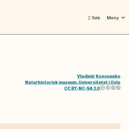
expand_more
Søk
Meny
Vladimir Kononenko
Naturhistorisk museum, Universitetet i Oslo
CC BY-NC-SA 3.0