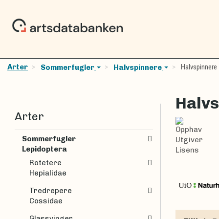
Arter
Halvspinnere 
Sommerfugler
Halvspinnere
Halvs
Arter
Opphav
Sommerfugler
Utgiver
Lepidoptera
Lisens
Rotetere
Hepialidae
Tredrepere
Cossidae
Glassvinger