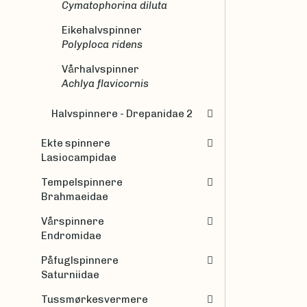
Cymatophorina diluta
Eikehalvspinner
Polyploca ridens
Vårhalvspinner
Achlya flavicornis
Halvspinnere - Drepanidae 2
Ekte spinnere
Lasiocampidae
Tempelspinnere
Brahmaeidae
Vårspinnere
Endromidae
Påfuglspinnere
Saturniidae
Tussmørkesvermere