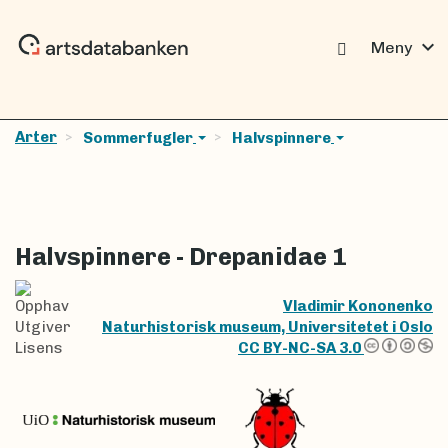
expand_more
Meny
Arter
Sommerfugler
Halvspinnere
Halvspinnere - Drepanidae 1
Opphav
Vladimir Kononenko
Utgiver
Naturhistorisk museum, Universitetet i Oslo
Lisens
CC BY-NC-SA 3.0