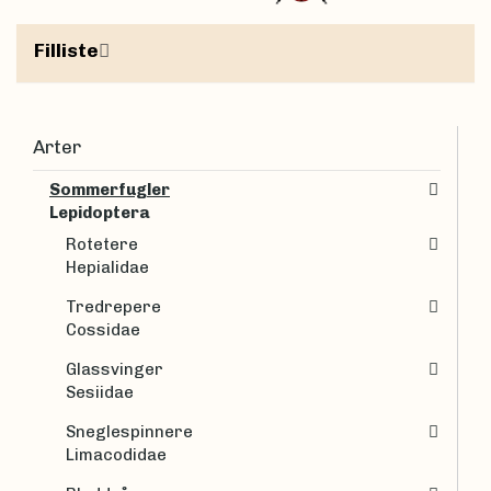
Filliste
Arter
Sommerfugler
Lepidoptera
Rotetere
Hepialidae
Tredrepere
Cossidae
Glassvinger
Sesiidae
Sneglespinnere
Limacodidae