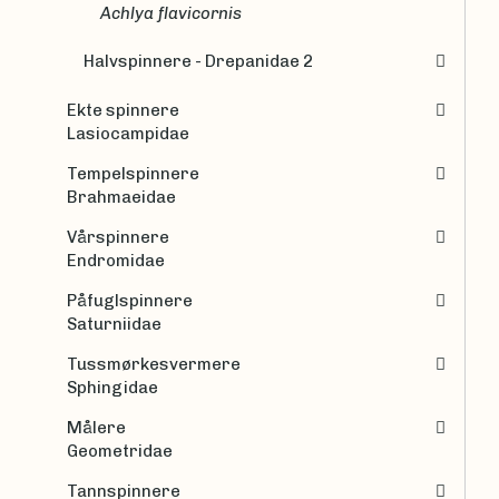
Achlya flavicornis
Halvspinnere - Drepanidae 2
Ekte spinnere
Lasiocampidae
Tempelspinnere
Brahmaeidae
Vårspinnere
Endromidae
Påfuglspinnere
Saturniidae
Tussmørkesvermere
Sphingidae
Målere
Geometridae
Tannspinnere