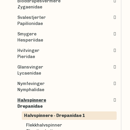
Bloddråpesvermere
Zygaenidae
Svalestjerter
Papilionidae
Smygere
Hesperiidae
Hvitvinger
Pieridae
Glansvinger
Lycaenidae
Nymfevinger
Nymphalidae
Halvspinnere
Drepanidae
Halvspinnere - Drepanidae 1
Flekkhalvspinner