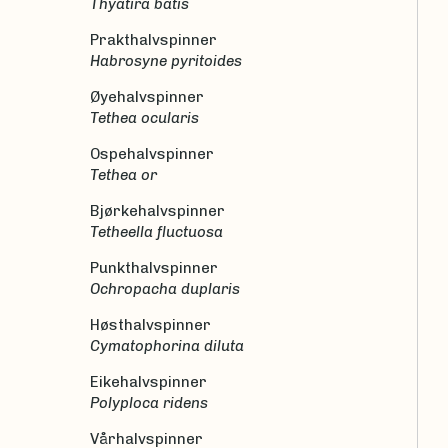
Thyatira batis
Prakthalvspinner
Habrosyne pyritoides
Øyehalvspinner
Tethea ocularis
Ospehalvspinner
Tethea or
Bjørkehalvspinner
Tetheella fluctuosa
Punkthalvspinner
Ochropacha duplaris
Høsthalvspinner
Cymatophorina diluta
Eikehalvspinner
Polyploca ridens
Vårhalvspinner