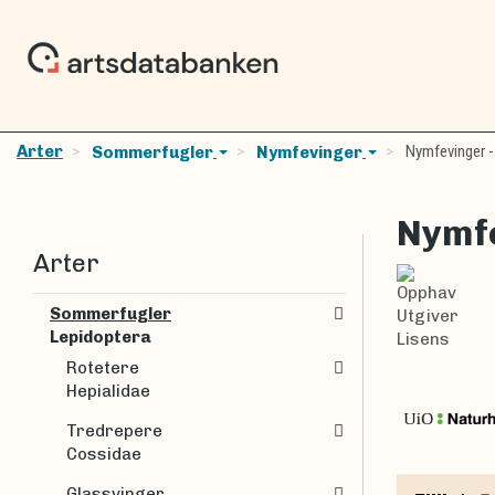
Arter
Nymfevinger -
Sommerfugler
Nymfevinger
Nymfe
Arter
Opphav
Sommerfugler
Utgiver
Lepidoptera
Lisens
Rotetere
Hepialidae
Tredrepere
Cossidae
Glassvinger