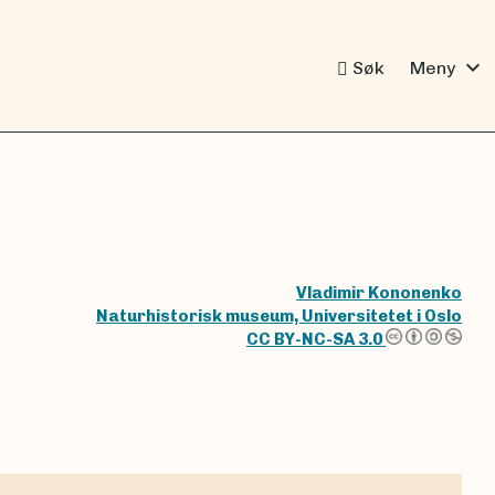
expand_more
Søk
Meny
Vladimir Kononenko
Naturhistorisk museum, Universitetet i Oslo
CC BY-NC-SA 3.0