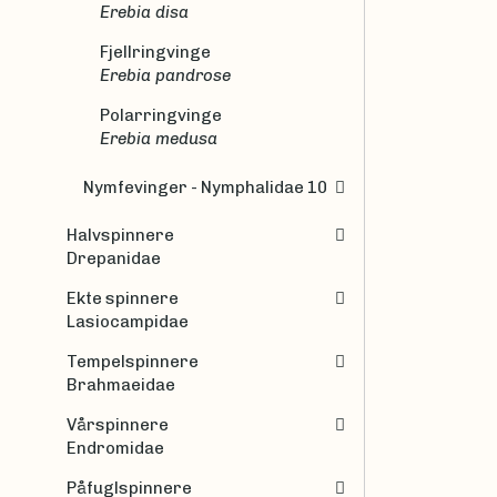
Erebia disa
Fjellringvinge
Erebia pandrose
Polarringvinge
Erebia medusa
Nymfevinger - Nymphalidae 10
Halvspinnere
Drepanidae
Ekte spinnere
Lasiocampidae
Tempelspinnere
Brahmaeidae
Vårspinnere
Endromidae
Påfuglspinnere