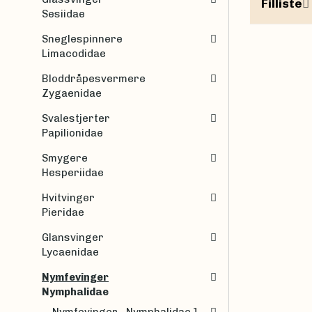
Filliste
Sesiidae
Sneglespinnere
Limacodidae
Bloddråpesvermere
Zygaenidae
Svalestjerter
Papilionidae
Smygere
Hesperiidae
Hvitvinger
Pieridae
Glansvinger
Lycaenidae
Nymfevinger
Nymphalidae
Nymfevinger - Nymphalidae 1