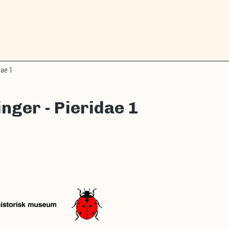
dae 1
inger - Pieridae 1