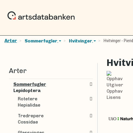
Arter
Hvitvinger - Pieri
Sommerfugler
Hvitvinger
Hvitv
Arter
Opphav
Sommerfugler
Utgiver
Lepidoptera
Opphav
Lisens
Rotetere
Hepialidae
Tredrepere
Cossidae
Glassvinger