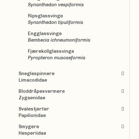
Synanthedon vespiformis
Ripsglassvinge
Synanthedon tipuliformis
Engglassvinge
Bembecia ichneumoniformis
Fjærekollglassvinge
Pyropteron muscaeformis
Sneglespinnere
Limacodidae
Bloddråpesvermere
Zygaenidae
Svalestjerter
Papilionidae
Smygere
Hesperiidae