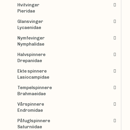
Hvitvinger
Pieridae
Glansvinger
Lycaenidae
Nymfevinger
Nymphalidae
Halvspinnere
Drepanidae
Ekte spinnere
Lasiocampidae
Tempelspinnere
Brahmaeidae
Vårspinnere
Endromidae
Påfuglspinnere
Saturniidae