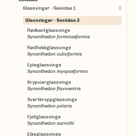
Glassvinger - Sesiidae 1
Glassvinger - Sesiidae 2
Rødkantglassvinge
Synanthedon formicaeformis
Rødflekkglassvinge
Synanthedon culiciformis
Epleglassvinge
Synanthedon myopaeformis
Krypvierglassvinge
Synanthedon flaviventris
Svartkroppglassvinge
Synanthedon polaris
Fjellglassvinge
Synanthedon aurivillii
Eikeglassvinge