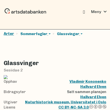
expand_more
Meny
Arter
Sommerfugler
Glassvinger
Glassvinger
Sesiidae 2
Opphav
Vladimir Kononenko
Hallvard Elven
Bidragsyter
Satt sammen plansjen
Hallvard Elven
Utgiver
Naturhistorisk museum, Universitetet i Oslo
Lisens
CC BY-NC-SA 3.0