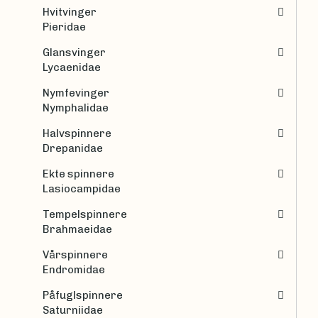
Hvitvinger
Pieridae
Glansvinger
Lycaenidae
Nymfevinger
Nymphalidae
Halvspinnere
Drepanidae
Ekte spinnere
Lasiocampidae
Tempelspinnere
Brahmaeidae
Vårspinnere
Endromidae
Påfuglspinnere
Saturniidae