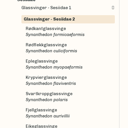
Glassvinger - Sesiidae 1
Glassvinger - Sesiidae 2
Rødkantglassvinge
Synanthedon formicaeformis
Rødflekkglassvinge
Synanthedon culiciformis
Epleglassvinge
Synanthedon myopaeformis
Krypvierglassvinge
Synanthedon flaviventris
Svartkroppglassvinge
Synanthedon polaris
Fjellglassvinge
Synanthedon aurivillii
Eikeglassvinge