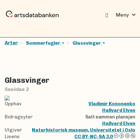
expand_more
Meny
Arter
Sommerfugler
Glassvinger
Glassvinger
Sesiidae 2
Opphav
Vladimir Kononenko
Hallvard Elven
Bidragsyter
Satt sammen plansjen
Hallvard Elven
Utgiver
Naturhistorisk museum, Universitetet i Oslo
Lisens
CC BY-NC-SA 3.0