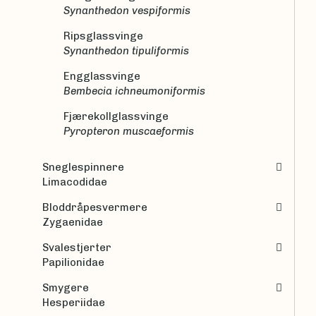
Synanthedon vespiformis
Ripsglassvinge
Synanthedon tipuliformis
Engglassvinge
Bembecia ichneumoniformis
Fjærekollglassvinge
Pyropteron muscaeformis
Sneglespinnere
Limacodidae
Bloddråpesvermere
Zygaenidae
Svalestjerter
Papilionidae
Smygere
Hesperiidae