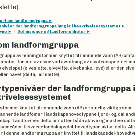
slette).
ort om landformgruppa
enivåer der landformgruppa inngår i beskrivelsessystemet
type
Definisjoner og landformenheter
 om landformgruppa
ruppa avrenningsformer knyttet til rennende vann (AR) omfa
heter, formet av elver ved avsetning av elvetransportert mat
s elveløpet (elveslette, elvevifte, elvebanke, levé) eller der elv
ller havet (delta, leirslette).
typenivåer der landformgruppa 
krivelsessystemet
former knyttet til rennende vann (AR) er særlig viktige som
annende landfomer i landskapshovedtypene fjord- og dalland
dskap. Landformen delta omfatter både aktive og inaktive del
taområder tilsvarer landskapsdel-hovedtypen aktivt delta. All
r i denne landformgruppa er knyttet til landskapsdel-hovedty