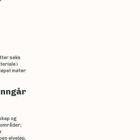
tter seks
eriale i
eløpet møter
inngår
skap og
taområder;
e
pen elveløp,