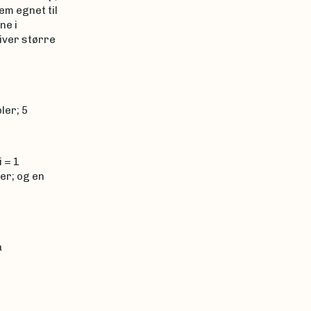
em egnet til
ne i
iver større
ler; 5
 = 1
er; og en
a