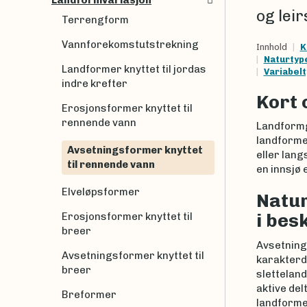
Landformvariasjon
og leir
Terrengform
Vannforekomstutstrekning
Innhold
K
Naturtyp
Landformer knyttet til jordas
Variabel
indre krefter
Kort
Erosjonsformer knyttet til
rennende vann
Landformg
landformen
Avsetningsformer knyttet
eller lang
til rennende vann
en innsjø e
Elveløpsformer
Natur
i bes
Erosjonsformer knyttet til
breer
Avsetnings
Avsetningsformer knyttet til
karakterd
breer
slettelan
aktive del
Breformer
landforme