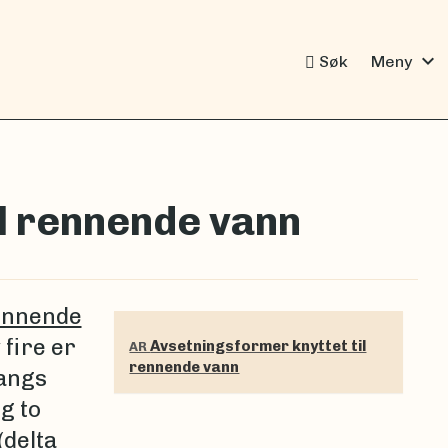
expand_more
Søk
Meny
il rennende vann
rennende
fire er
Avsetningsformer knyttet til
AR
rennende vann
langs
og to
(delta