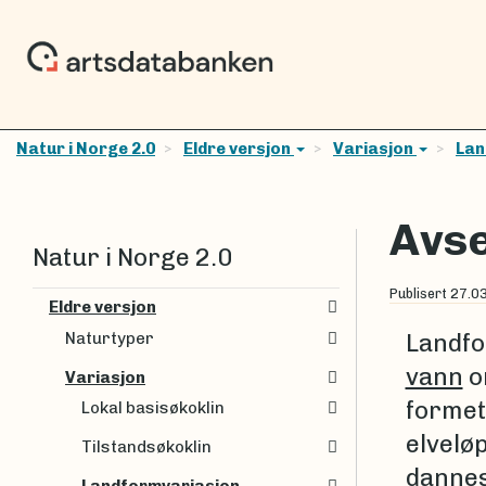
Natur i Norge 2.0
Eldre versjon
Variasjon
Lan
Avse
Natur i Norge 2.0
Publisert
27.0
Eldre versjon
Naturtyper
Landf
vann
o
Variasjon
formet 
Lokal basisøkoklin
elveløp
Tilstandsøkoklin
dannes 