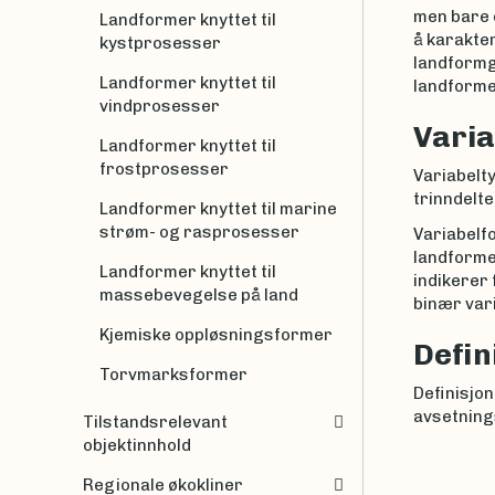
men bare e
Landformer knyttet til
å karakte
kystprosesser
landformg
Landformer knyttet til
landformer
vindprosesser
Varia
Landformer knyttet til
frostprosesser
Variabelt
trinndelte
Landformer knyttet til marine
strøm- og rasprosesser
Variabelfo
landformen
Landformer knyttet til
indikerer
massebevegelse på land
binær vari
Kjemiske oppløsningsformer
Defin
Torvmarksformer
Definisjo
avsetnings
Tilstandsrelevant
objektinnhold
Regionale økokliner