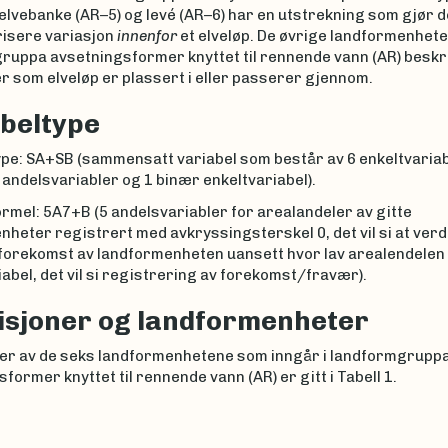
lvebanke (AR–5) og levé (AR–6) har en utstrekning som gjør d
risere variasjon
innenfor
et elveløp. De øvrige landformenhete
ruppa avsetningsformer knyttet til rennende vann (AR) beskr
 som elveløp er plassert i eller passerer gjennom.
beltype
ype: SA+SB (sammensatt variabel som består av 6 enkeltvariab
 andelsvariabler og 1 binær enkeltvariabel).
rmel: 5A7+B (5 andelsvariabler for arealandeler av gitte
heter registrert med avkryssingsterskel 0, det vil si at verdi
 forekomst av landformenheten uansett hvor lav arealendelen 
abel, det vil si registrering av forekomst/fravær).
isjoner og landformenheter
ner av de seks landformenhetene som inngår i landformgrupp
former knyttet til rennende vann (AR) er gitt i Tabell 1.