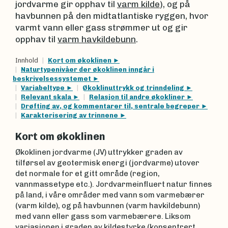
jordvarme gir opphav til
varm kilde
), og på
havbunnen på den midtatlantiske ryggen, hvor
varmt vann eller gass strømmer ut og gir
opphav til
varm havkildebunn
.
Innhold
Kort om økoklinen
Naturtypenivåer der økoklinen inngår i
beskrivelsessystemet
Variabeltype
Økoklinuttrykk og trinndeling
Relevant skala
Relasjon til andre økokliner
Drøfting av, og kommentarer til, sentrale begreper
Karakterisering av trinnene
Kort om økoklinen
Økoklinen jordvarme (JV) uttrykker graden av
tilførsel av geotermisk energi (jordvarme) utover
det normale for et gitt område (region,
vannmassetype etc.). Jordvarmeinfluert natur finnes
på land, i våre områder med vann som varmebærer
(varm kilde), og på havbunnen (varm havkildebunn)
med vann eller gass som varmebærere. Liksom
variasjonen i graden av kildestyrke (konsentrert