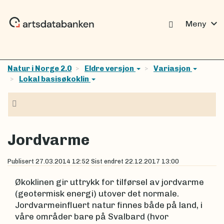
expand_more
Meny
Natur i Norge 2.0
Eldre versjon
Variasjon
Lokal basisøkoklin
Navigasjon
Jordvarme
Publisert
27.03.2014 12:52
Sist endret
22.12.2017 13:00
Økoklinen gir uttrykk for tilførsel av jordvarme
(geotermisk energi) utover det normale.
Jordvarmeinfluert natur finnes både på land, i
våre områder bare på Svalbard (hvor