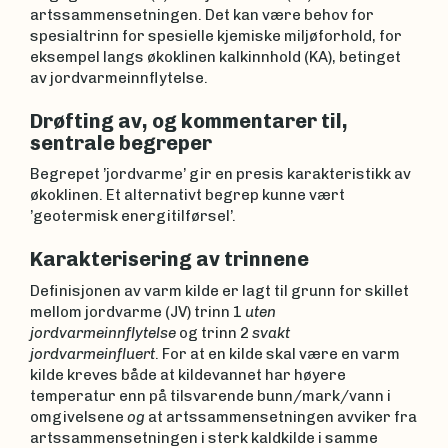
artssammensetningen. Det kan være behov for
spesialtrinn for spesielle kjemiske miljøforhold, for
eksempel langs økoklinen kalkinnhold (KA), betinget
av jordvarmeinnflytelse.
Drøfting av, og kommentarer til,
sentrale begreper
Begrepet ’jordvarme’ gir en presis karakteristikk av
økoklinen. Et alternativt begrep kunne vært
’geotermisk energitilførsel’.
Karakterisering av trinnene
Definisjonen av varm kilde er lagt til grunn for skillet
mellom jordvarme (JV) trinn 1
uten
jordvarmeinnflytelse
og trinn 2
svakt
jordvarmeinfluert
. For at en kilde skal være en varm
kilde kreves både at kildevannet har høyere
temperatur enn på tilsvarende bunn/mark/vann i
omgivelsene
og
at artssammensetningen avviker fra
artssammensetningen i sterk kaldkilde i samme