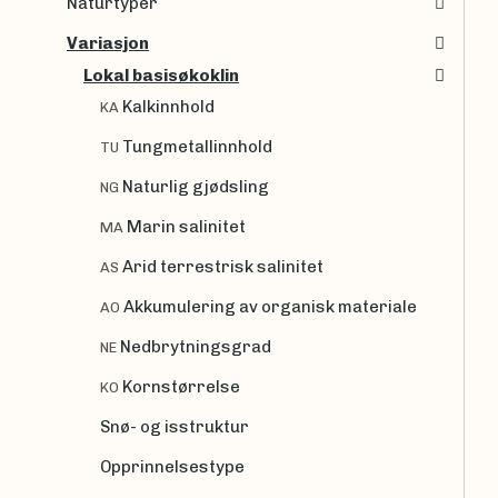
Naturtyper
Variasjon
Lokal basisøkoklin
Kalkinnhold
KA
Tungmetallinnhold
TU
Naturlig gjødsling
NG
Marin salinitet
MA
Arid terrestrisk salinitet
AS
Akkumulering av organisk materiale
AO
Nedbrytningsgrad
NE
Kornstørrelse
KO
Snø- og isstruktur
Opprinnelsestype