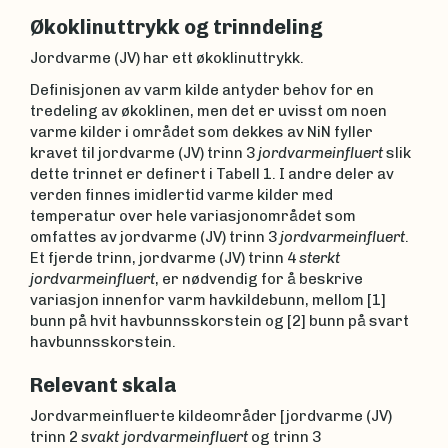
Økoklinuttrykk og trinndeling
Jordvarme (JV) har ett økoklinuttrykk.
Definisjonen av varm kilde antyder behov for en
tredeling av økoklinen, men det er uvisst om noen
varme kilder i området som dekkes av NiN fyller
kravet til jordvarme (JV) trinn 3
jordvarmeinfluert
slik
dette trinnet er definert i Tabell 1. I andre deler av
verden finnes imidlertid varme kilder med
temperatur over hele variasjonområdet som
omfattes av jordvarme (JV) trinn 3
jordvarmeinfluert
.
Et fjerde trinn, jordvarme (JV) trinn 4
sterkt
jordvarmeinfluert
, er nødvendig for å beskrive
variasjon innenfor varm havkildebunn, mellom [1]
bunn på hvit havbunnsskorstein og [2] bunn på svart
havbunnsskorstein.
Relevant skala
Jordvarmeinfluerte kildeområder [jordvarme (JV)
trinn 2
svakt jordvarmeinfluert
og trinn 3