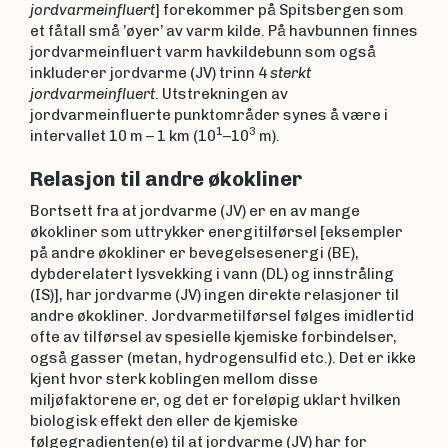
jordvarmeinfluert
] forekommer på Spitsbergen som
et fåtall små ’øyer’ av varm kilde. På havbunnen finnes
jordvarmeinfluert varm havkildebunn som også
inkluderer jordvarme (JV) trinn 4
sterkt
jordvarmeinfluert
. Utstrekningen av
jordvarmeinfluerte punktområder synes å være i
1
3
intervallet 10 m – 1 km (10
–10
m).
Relasjon til andre økokliner
Bortsett fra at jordvarme (JV) er en av mange
økokliner som uttrykker energitilførsel [eksempler
på andre økokliner er bevegelsesenergi (BE),
dybderelatert lysvekking i vann (DL) og innstråling
(IS)], har jordvarme (JV) ingen direkte relasjoner til
andre økokliner. Jordvarmetilførsel følges imidlertid
ofte av tilførsel av spesielle kjemiske forbindelser,
også gasser (metan, hydrogensulfid etc.). Det er ikke
kjent hvor sterk koblingen mellom disse
miljøfaktorene er, og det er foreløpig uklart hvilken
biologisk effekt den eller de kjemiske
følgegradienten(e) til at jordvarme (JV) har for