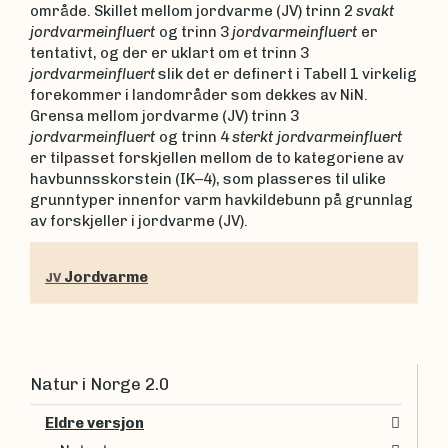
område. Skillet mellom jordvarme (JV) trinn 2
svakt
jordvarmeinfluert
og trinn 3
jordvarmeinfluert
er
tentativt, og der er uklart om et trinn 3
jordvarmeinfluert
slik det er definert i Tabell 1 virkelig
forekommer i landområder som dekkes av NiN.
Grensa mellom jordvarme (JV) trinn 3
jordvarmeinfluert
og trinn 4
sterkt jordvarmeinfluert
er tilpasset forskjellen mellom de to kategoriene av
havbunnsskorstein (IK–4), som plasseres til ulike
grunntyper innenfor varm havkildebunn på grunnlag
av forskjeller i jordvarme (JV).
Jordvarme
JV
Natur i Norge 2.0
Eldre versjon