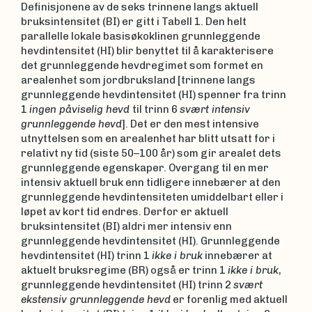
Definisjonene av de seks trinnene langs aktuell
bruksintensitet (BI) er gitt i Tabell 1. Den helt
parallelle lokale basisøkoklinen grunnleggende
hevdintensitet (HI) blir benyttet til å karakterisere
det grunnleggende hevdregimet som formet en
arealenhet som jordbruksland [trinnene langs
grunnleggende hevdintensitet (HI) spenner fra trinn
1
ingen påviselig hevd
til trinn 6
svært intensiv
grunnleggende hevd
]. Det er den mest intensive
utnyttelsen som en arealenhet har blitt utsatt for i
relativt ny tid (siste 50–100 år) som gir arealet dets
grunnleggende egenskaper. Overgang til en mer
intensiv aktuell bruk enn tidligere innebærer at den
grunnleggende hevdintensiteten umiddelbart eller i
løpet av kort tid endres. Derfor er aktuell
bruksintensitet (BI) aldri mer intensiv enn
grunnleggende hevdintensitet (HI). Grunnleggende
hevdintensitet (HI) trinn 1
ikke i bruk
innebærer at
aktuelt bruksregime (BR) også er trinn 1
ikke i bruk
,
grunnleggende hevdintensitet (HI) trinn 2
svært
ekstensiv grunnleggende hevd
er forenlig med aktuell