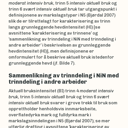
moderat intensiv bruk
, trinn 5
intensiv aktuell bruk
og
trinn 6
svært intensiv aktuell bruk
tar utgangspunkt i
definisjonene av markslagstyper i N5 (Bjørdal 2007)
slik de er tilrettelagt for karakterisering av trinn
langs grunnleggende hevdintensitet (HI) [se
avsnittene ’karakterisering av trinnene’ og
’sammenlikning av trinndeling i NiN med trinndeling i
andre arbeider’ i beskrivelsen av grunnleggende
hevdintensitet (HI)], men definisjonene er
omformulert for å beskrive aktuell bruk istedenfor
grunnleggende hevd (jf. Bilde 7).
Sammenlikning av trinndeling i NiN med
trinndeling i andre arbeider
Aktuell bruksintensitet (BI) trinn 4
moderat intensiv
bruk
, trinn 5
intensiv aktuell bruk
og trinn 6
svært
intensiv aktuell bruk
svarer i grove trekk til bruk som
opprettholder henholdsvis innmarksbeite,
overflatedyrka mark og fulldyrka mark i
markslagsinndelingen i N5 (Bjørdal 2007); se mer
utførlig drøfting i avsnittene ’karakterisering av