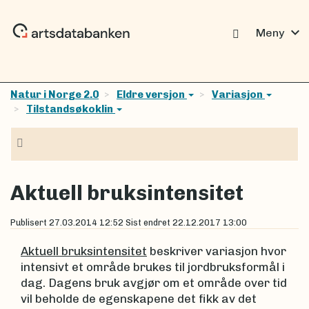
expand_more
Meny
Natur i Norge 2.0
Eldre versjon
Variasjon
Tilstandsøkoklin
Navigasjon
Aktuell bruksintensitet
Publisert
27.03.2014 12:52
Sist endret
22.12.2017 13:00
Aktuell bruksintensitet
beskriver variasjon hvor
intensivt et område brukes til jordbruksformål i
dag. Dagens bruk avgjør om et område over tid
vil beholde de egenskapene det fikk av det