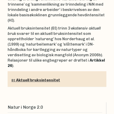
trinnene’ og ’sammenlikning av trinndeling i NiN med
trinndeling i andre arbeider’ i beskrivelsen av den
lokale basisøkoklinen grunnleggende hevdintensitet
(HI).
Aktuell bruksintensitet (BI) trinn 3
ekstensiv aktuell
bruk
svarer til en aktuell bruksintensitet som
opprettholder ’natureng’ hos Norderhaug et al.
(1999) og ’naturbeitemark’ og ’slåttemark’ i DN-
håndboka for kartlegging av naturtyper og
verdisetting av biologisk mangfold (Anonym 2006b).
Relasjoner til ulike engbegreper er drøftet i
Artikkel
26
).
Aktuell bruksintensitet
BI
Natur i Norge 2.0