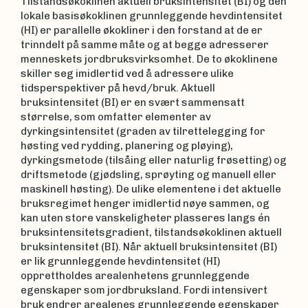
Tilstandsøkoklinen aktuell bruksintensitet (BI) og den
lokale basisøkoklinen grunnleggende hevdintensitet
(HI) er parallelle økokliner i den forstand at de er
trinndelt på samme måte og at begge adresserer
menneskets jordbruksvirksomhet. De to økoklinene
skiller seg imidlertid ved å adressere ulike
tidsperspektiver på hevd/bruk. Aktuell
bruksintensitet (BI) er en svært sammensatt
størrelse, som omfatter elementer av
dyrkingsintensitet (graden av tilrettelegging for
høsting ved rydding, planering og pløying),
dyrkingsmetode (tilsåing eller naturlig frøsetting) og
driftsmetode (gjødsling, sprøyting og manuell eller
maskinell høsting). De ulike elementene i det aktuelle
bruksregimet henger imidlertid nøye sammen, og
kan uten store vanskeligheter plasseres langs én
bruksintensitetsgradient, tilstandsøkoklinen aktuell
bruksintensitet (BI). Når aktuell bruksintensitet (BI)
er lik grunnleggende hevdintensitet (HI)
opprettholdes arealenhetens grunnleggende
egenskaper som jordbruksland. Fordi intensivert
bruk endrer arealenes grunnleggende egenskaper