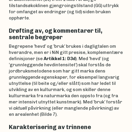
tilstandsøkoklinen gjengroingstilstand (GG) uttrykk
for omfanget av endringer (og tid) siden bruken
opphørte.
Drøfting av, og kommentarer til,
sentrale begreper
Begrepene ’hevd’ og ’bruk’ brukes i dagligtalen om
hverandre, men er i NiN gitt presise, komplementære
definisjoner (se
Artikkel 1: D3d
). Med ’hevd’ (og
’grunnleggende hevdintensitet’) skal forstås de
jordbruksmetodene som har gitt marka dens
grunnleggende
egenskaper, for eksempel langvarig
utnyttelse (til beite og/eller slått) som har ledet til
utvikling av en kulturmark, og som skiller denne
kulturmarka fra naturmarka den oppsto fra (og fra
mer intensivt utnyttet kunstmark). Med ’bruk’ forstår
vi
aktuell
påvirkning (eller manglende påvirkning) av
en arealenhet (Bilde 7).
Karakterisering av trinnene