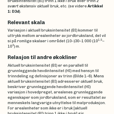
bruksintensitet (BI) trinn 1
ikke i bruk
eller trinn 2
svært ekstensiv aktuell bruk
, etc. (se videre
Artikkel
1: D3d
).
Relevant skala
Variasjon i aktuell bruksintensitet (BI) kommer til
uttrykk mellom arealenheter av jordbruksland, det vil
1,5
si på romlige skalaer i området (10–)30–1 000 (10
–
3
10
) m.
Relasjon til andre økokliner
Aktuell bruksintensitet (BI) er en parallell til
grunnleggende hevdintensitet (HI) med hensyn til
trinndeling og definisjoner av trinn (Bilde 1–6). Mens
aktuell bruksintensitet (BI) adresserer
aktuell bruk
,
beskriver grunnleggende hevdintensitet (HI)
variasjon i hovedpreget, arealenes grunnleggende
egenskaper som jordbruksland, som er resultatet av
menneskets langvarige utnyttelse til matproduksjon.
For arealenheter som ikke er i bruk [aktuell
bruksintensitet (BI) trinn 1
ikke i bruk
] gir