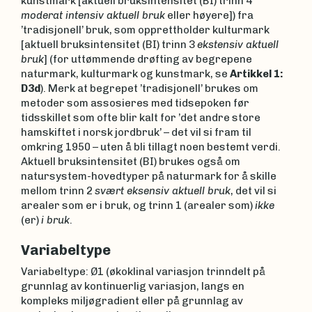
kunstmark [aktuell bruksintensitet (BI) trinn 4
moderat intensiv aktuell bruk
eller høyere]) fra
’tradisjonell’ bruk, som opprettholder kulturmark
[aktuell bruksintensitet (BI) trinn 3
ekstensiv aktuell
bruk
] (for uttømmende drøfting av begrepene
naturmark, kulturmark og kunstmark, se
Artikkel 1:
D3d
). Merk at begrepet ’tradisjonell’ brukes om
metoder som assosieres med tidsepoken før
tidsskillet som ofte blir kalt for ’det andre store
hamskiftet i norsk jordbruk’ – det vil si fram til
omkring 1950 – uten å bli tillagt noen bestemt verdi.
Aktuell bruksintensitet (BI) brukes også om
natursystem-hovedtyper på naturmark for å skille
mellom trinn 2
svært eksensiv aktuell bruk
, det vil si
arealer som er i bruk, og trinn 1 (arealer som)
ikke
(er)
i bruk
.
Variabeltype
Variabeltype: Ø1 (økoklinal variasjon trinndelt på
grunnlag av kontinuerlig variasjon, langs en
kompleks miljøgradient eller på grunnlag av