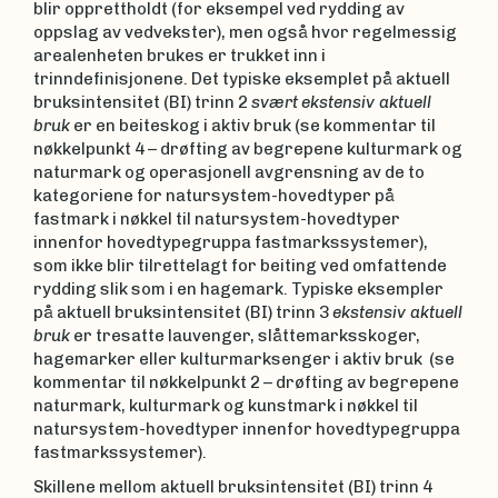
blir opprettholdt (for eksempel ved rydding av
oppslag av vedvekster), men også hvor regelmessig
arealenheten brukes er trukket inn i
trinndefinisjonene. Det typiske eksemplet på aktuell
bruksintensitet (BI) trinn 2
svært
ekstensiv aktuell
bruk
er en beiteskog i aktiv bruk (se kommentar til
nøkkelpunkt 4 – drøfting av begrepene kulturmark og
naturmark og operasjonell avgrensning av de to
kategoriene for natursystem-hovedtyper på
fastmark i nøkkel til natursystem-hovedtyper
innenfor hovedtypegruppa fastmarkssystemer),
som ikke blir tilrettelagt for beiting ved omfattende
rydding slik som i en hagemark. Typiske eksempler
på aktuell bruksintensitet (BI) trinn 3
ekstensiv aktuell
bruk
er tresatte lauvenger, slåttemarksskoger,
hagemarker eller kulturmarksenger i aktiv bruk (se
kommentar til nøkkelpunkt 2 – drøfting av begrepene
naturmark, kulturmark og kunstmark i nøkkel til
natursystem-hovedtyper innenfor hovedtypegruppa
fastmarkssystemer).
Skillene mellom aktuell bruksintensitet (BI) trinn 4