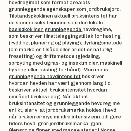
hevdregimet som formet arealets
grunnleggende egenskaper som jordbruksjord.
Tilstandsøkoklinen
aktuell bruksintensitet
har
de samme seks trinnene som den lokale
basisøkoklinen
grunnleggende
hevdregime,
som beskriver tilretteleggingstiltak for høsting
(rydding, planering og pløying), dyrkingsmetode
(om marka er tilsådd eller er det er naturlig
frøsetting) og driftsmetode (gjødsling,
sprøyting med ugras- og insektmidler, maskinell
høsting eller høsting for hånd). Men mens
grunnleggende hevdintensitet
beskriver
hvordan hevden har vært gjennom lang tid,
beskriver
aktuell bruksintensitet
hvordan
området brukes i dag. Når aktuell
bruksintensitet og grunnleggende hevdregime
er likt, sier vi at jordbruksmarka holdes i hevd;
når bruken er mye mindre intensiv enn tidligere
tiders hevd, gror jordbruksmarka igjen.
Gjengroing finner sted mange steder i Norge