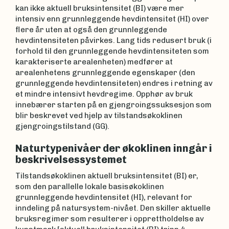
kan ikke aktuell bruksintensitet (BI) være mer
intensiv enn grunnleggende hevdintensitet (HI) over
flere år uten at også den grunnleggende
hevdintensiteten påvirkes. Lang tids redusert bruk (i
forhold til den grunnleggende hevdintensiteten som
karakteriserte arealenheten) medfører at
arealenhetens grunnleggende egenskaper (den
grunnleggende hevdintensiteten) endres i retning av
et mindre intensivt hevdregime. Opphør av bruk
innebærer starten på en gjengroingssuksesjon som
blir beskrevet ved hjelp av tilstandsøkoklinen
gjengroingstilstand (GG).
Naturtypenivåer der økoklinen inngår i
beskrivelsessystemet
Tilstandsøkoklinen aktuell bruksintensitet (BI) er,
som den parallelle lokale basisøkoklinen
grunnleggende hevdintensitet (HI), relevant for
inndeling på natursystem-nivået. Den skiller aktuelle
bruksregimer som resulterer i opprettholdelse av