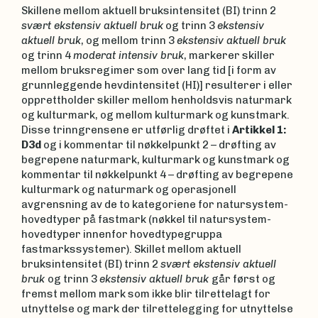
Skillene mellom aktuell bruksintensitet (BI) trinn 2
svært ekstensiv aktuell bruk
og trinn 3
ekstensiv
aktuell bruk
, og mellom trinn 3
ekstensiv aktuell bruk
og trinn 4
moderat intensiv bruk
, markerer skiller
mellom bruksregimer som over lang tid [i form av
grunnleggende hevdintensitet (HI)] resulterer i eller
opprettholder skiller mellom henholdsvis naturmark
og kulturmark, og mellom kulturmark og kunstmark.
Disse trinngrensene er utførlig drøftet i
Artikkel 1:
D3d
og i kommentar til nøkkelpunkt 2 – drøfting av
begrepene naturmark, kulturmark og kunstmark og
kommentar til nøkkelpunkt 4 – drøfting av begrepene
kulturmark og naturmark og operasjonell
avgrensning av de to kategoriene for natursystem-
hovedtyper på fastmark (nøkkel til natursystem-
hovedtyper innenfor hovedtypegruppa
fastmarkssystemer). Skillet mellom aktuell
bruksintensitet (BI) trinn 2
svært ekstensiv aktuell
bruk
og trinn 3
ekstensiv aktuell bruk
går først og
fremst mellom mark som ikke blir tilrettelagt for
utnyttelse og mark der tilrettelegging for utnyttelse