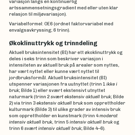
variasjon langs en kontinuerlig
artssammensetningsgradient med eller uten klar
relasjon til miljøvariasjon).
Variabelformel: OE6 (ordnet faktorvariabel med
envalgsavkryssing; 6 trinn).
Økoklinuttrykk og trinndeling
Aktuell bruksintensitet (BI) har ett økoklinuttrykk og
deles i seks trinn som beskriver variasjon i
intensiteten av aktuell bruk på arealer som nyttes,
har vært nyttet eller kunne vært nyttet til
jordbruksformål. Aktuell bruksintensitet (BI)
utspenner variasjonen fra uutnyttet (trinn 1
ikke i
bruk
; Bilde 1) eller svært ekstensivt utnyttet
naturmark (trinn 2
svært ekstensiv aktuell bruk
; Bilde
2) via trinn 3
ekstensiv aktuell bruk
som opprettholder
kulturmark (Bilde 3) til ulike grader av intensiv bruk
som opprettholder en kunstmark (trinn 4
moderat
intensiv aktuell bruk
, trinn 5
intensiv aktuell bruk
og
trinn 6
svært intensiv aktuell bruk
; Bilde 4–6).