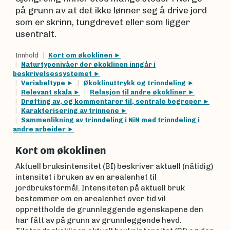
på grunn av at det ikke lønner seg å drive jord
som er skrinn, tungdrevet eller som ligger
usentralt.
Innhold
Kort om økoklinen
Naturtypenivåer der økoklinen inngår i
beskrivelsessystemet
Variabeltype
Økoklinuttrykk og trinndeling
Relevant skala
Relasjon til andre økokliner
Drøfting av, og kommentarer til, sentrale begreper
Karakterisering av trinnene
Sammenlikning av trinndeling i NiN med trinndeling i
andre arbeider
Kort om økoklinen
Aktuell bruksintensitet (BI) beskriver aktuell (nåtidig)
intensitet i bruken av en arealenhet til
jordbruksformål. Intensiteten på aktuell bruk
bestemmer om en arealenhet over tid vil
opprettholde de grunnleggende egenskapene den
har fått av på grunn av grunnleggende hevd.