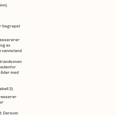
inn).
r begrepet
ressererer
ng av
e vannstand
 strandsonen
 nedenfor
råder med
bell 2).
resserer
er
rd. Dersom