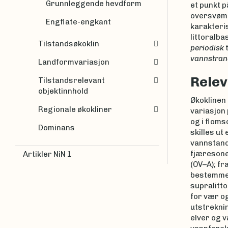
Grunnleggende hevdform
et punkt 
oversvømm
Engflate-engkant
karakteri
littoralba
Tilstandsøkoklin
periodisk
t
vannstran
Landformvariasjon
Relev
Tilstandsrelevant
objektinnhold
Økoklinen
Regionale økokliner
variasjon
og i floms
Dominans
skilles ut 
vannstand
fjæresone
Artikler NiN 1
(OV–A); fr
bestemmes
supralitt
for vær og
utstrekni
elver og v