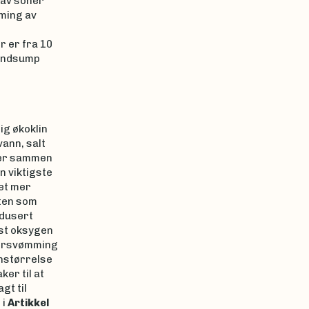
 av soner
ming av
 er fra 10
randsump
g økoklin
vann, salt
emer sammen
n viktigste
net mer
ten som
edusert
st oksygen
versvømming
nstørrelse
er til at
gt til
 i
Artikkel