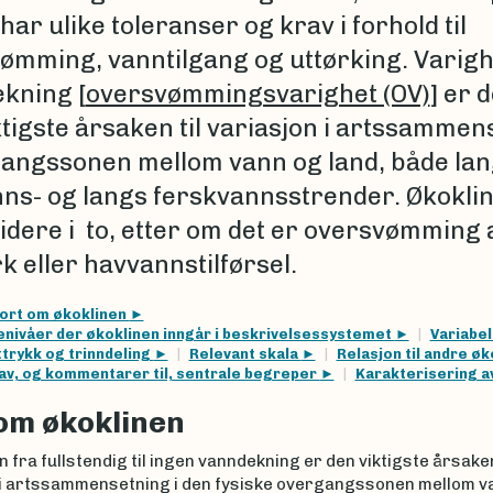
har ulike toleranser og krav i forhold til
ømming, vanntilgang og uttørking. Varigh
kning [
oversvømmingsvarighet (OV)
] er 
ktigste årsaken til variasjon i artssammen
gangssonen mellom vann og land, både la
nns- og langs ferskvannsstrender. Økokli
videre i to, etter om det er oversvømming
k eller havvannstilførsel.
ort om økoklinen
enivåer der økoklinen inngår i beskrivelsessystemet
Variabe
trykk og trinndeling
Relevant skala
Relasjon til andre ø
 av, og kommentarer til, sentrale begreper
Karakterisering a
om økoklinen
 fra fullstendig til ingen vanndekning er den viktigste årsaken
 i artssammensetning i den fysiske overgangssonen mellom va