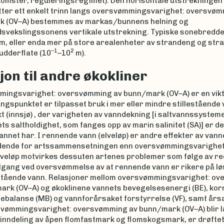
omster, reguleringsregimet). Den horisontale utstrekningen
ter ett enkelt trinn langs oversvømmingsvarighet: oversvøm
 (OV–A) bestemmes av markas/bunnens helning og
svekslingssonens vertikale utstrekning. Typiske sonebredder
0 m, eller enda mer på store arealenheter av strandeng og st
–1
2
udderflate (10
–10
m).
jon til andre økokliner
ingsvarighet: oversvømming av bunn/mark (OV–A) er en vikti
ngspunktet er tilpasset bruk i mer eller mindre stillestående 
kt (innsjø) , der varigheten av vanndekning [i saltvannssyst
s saltholdighet, som fanges opp av marin salinitet (SA)] er de
annet har. I rennende vann (elveløp) er andre effekter av van
dende for artssammensetningen enn oversvømmingsvarighe
elveløp motvirkes dessuten artenes problemer som følge av r
lgang ved oversvømmelse av at rennende vann er rikere på lø
estående vann. Relasjoner mellom oversvømmingsvarighet: o
ark (OV–A) og økoklinene vannets bevegelsesenergi (BE), kor
ebalanse (MB) og vannforårsaket forstyrrelse (VF), samt årsak
svømmingsvarighet: oversvømming av bunn/mark (OV–A) blir la
 inndeling av åpen flomfastmark og flomskogsmark, er drøftet