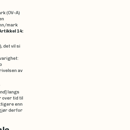
rk (OV–A)
en
unn/mark
Artikkel 14:
det vil si
varighet:
o
krivelsen av
v
and
] langs
over tid til
ktigere enn
gjør derfor
ale