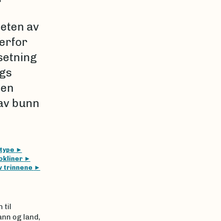
eten av
derfor
setning
ngs
nen
 av bunn
ltype
kokliner
v trinnene
 til
nn og land,