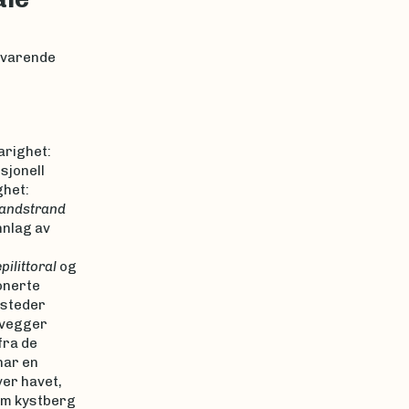
lsvarende
arighet:
sjonell
ghet:
landstrand
nnlag av
pilittoral
og
onerte
e steder
evegger
fra de
har en
ver havet,
lom kystberg