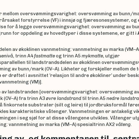
r mellom oversvømmingsvarighet: oversvømming av bunn/ma
årsaket forstyrrelse (VF) i innsjø og fjæresonesystemer, og 
se for å legge oversvømmingsvarighet: oversvømming av b
 grunn for oppdeling av hovedtyper i disse systemene, er gitt i
elen av økoklinen vannmetning: vannmetning av marka (VM–A), 
uenivå
, trinn A4
fastmatte
og trinn A5
mykmatte
, utgjør
parallellen til landstrandsdelen av økoklinen oversvømmings
ing av bunn/mark (OV–A). Likheter og forskjeller mellom de t
 er drøftet i avsnittet ’relasjon til andre økokliner’ under bes
 vannmetning (VM)].
e av landstranden [oversvømmingsvarighet: oversvømming a
 (OV–A) fra trinn A3
øvre landstrand
til trinn A5
nedre landstr
å finkornete substrater (silt og leire) til jordbruksformål fører 
ikles karakteristiske våtenger. Vannmetningen er antakelig vi
ngen i seg sjøl for at disse våtengene utvikles. Våtenger ut
ng: vannmetning av marka (VM–A) spesialtrinn AX2
våteng
.
ing av, og kommentarer til, sentr