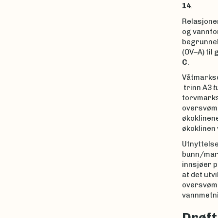
14
.
Relasjone
og vannfor
begrunnel
(OV–A) til
C
.
Våtmarksd
trinn A3
t
torvmarks
oversvømm
økoklinene
økoklinen
Utnyttels
bunn/mark
innsjøer p
at det utv
oversvømmi
vannmetni
Drøft