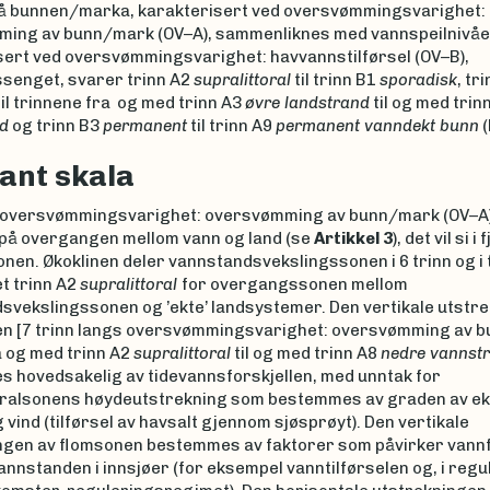
på bunnen/marka, karakterisert ved oversvømmingsvarighet:
ing av bunn/mark (OV–A), sammenliknes med vannspeilnivåe
sert ved oversvømmingsvarighet: havvannstilførsel (OV–B),
ssenget, svarer trinn A2
supralittoral
til trinn B1
sporadisk
, tr
il trinnene fra og med trinn A3
øvre landstrand
til og med trin
d
og trinn B3
permanent
til trinn A9
permanent vanndekt bunn
(
ant skala
 oversvømmingsvarighet: oversvømming av bunn/mark (OV–A)
 på overgangen mellom vann og land (se
Artikkel 3
), det vil si 
onen. Økoklinen deler vannstandsvekslingssonen i 6 trinn og i 
et trinn A2
supralittoral
for overgangssonen mellom
svekslingssonen og ’ekte’ landsystemer. Den vertikale utstr
n [7 trinn langs oversvømmingsvarighet: oversvømming av 
a og med trinn A2
supralittoral
til og med trinn A8
nedre vannst
 hovedsakelig av tidevannsforskjellen, med unntak for
oralsonens høydeutstrekning som bestemmes av graden av e
 vind (tilførsel av havsalt gjennom sjøsprøyt). Den vertikale
ngen av flomsonen bestemmes av faktorer som påvirker vannf
annstanden i innsjøer (for eksempel vanntilførselen og, i regu