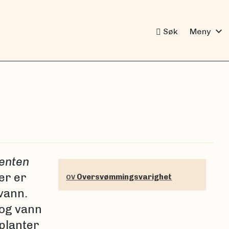
expand_more
Søk
Meny
enten
er er
Oversvømmingsvarighet
OV
 vann.
 og vann
 planter