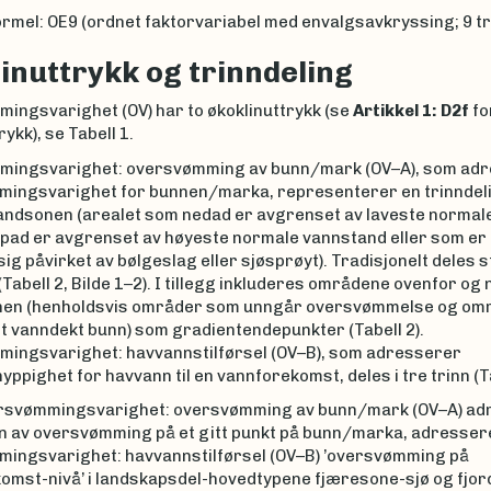
rmel: OE9 (ordnet faktorvariabel med envalgsavkryssing; 9 tr
inuttrykk og trinndeling
ingsvarighet (OV) har to økoklinuttrykk (se
Artikkel 1:
D2f
fo
ykk), se Tabell 1.
ingsvarighet: oversvømming av bunn/mark (OV–A), som ad
ingsvarighet for bunnen/marka, representerer en trinndeli
randsonen (arealet som nedad er avgrenset av laveste normal
pad er avgrenset av høyeste normale vannstand eller som er
g påvirket av bølgeslag eller sjøsprøyt). Tradisjonelt deles
n (Tabell 2, Bilde 1–2). I tillegg inkluderes områdene ovenfor og
en (henholdsvis områder som unngår oversvømmelse og om
 vanndekt bunn) som gradientendepunkter (Tabell 2).
ingsvarighet: havvannstilførsel (OV–B), som adresserer
hyppighet for havvann til en vannforekomst, deles i tre trinn (Ta
svømmingsvarighet: oversvømming av bunn/mark (OV–A) ad
n av oversvømming på et gitt punkt på bunn/marka, adresser
ingsvarighet: havvannstilførsel (OV–B) ’oversvømming på
omst-nivå’ i landskapsdel-hovedtypene fjæresone-sjø og fjo