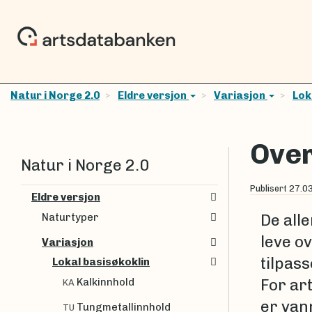
Natur i Norge 2.0
Eldre versjon
Variasjon
Lok
Ove
Natur i Norge 2.0
Publisert
27.0
Eldre versjon
Naturtyper
De alle
leve ov
Variasjon
tilpas
Lokal basisøkoklin
Kalkinnhold
For ar
KA
er vann
Tungmetallinnhold
TU