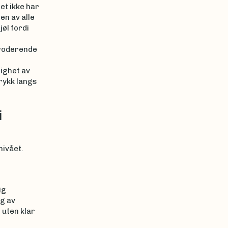
et ikke har
en av alle
jøl fordi
eroderende
righet av
rykk langs
i
nivået.
ig
ag av
 uten klar