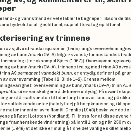
eper
 land- og vannstrand er vel etablerte begreper, liksom de ti
ne hydrolittoral, geolittoral, supralittoral og epilittoral.
terisering av trinnene
n av sjølve stranda i sju soner (trinn) langs oversvømmingsv
ing av bunn/mark (OV–A) følger svensk/fennoskandisk tradi
terminologi [for eksempel Sjörs (1967)]. Oversvømmingsvari
ing av bunn/mark (OV–A), trinnene fra og med trinn A3
øvre 
 trinn A9
permanent vanndekt bunn
, er entydig definert på gru
 av oversvømming (Tabell 2, Bilde 1–2). Grensa mellom
ingsvarighet: oversvømming av bunn/mark (OV–A) trinn A1
e
upralittoral
er vanskeligere å definere entydig. På svært eksp
inger står saltspruten til tider langt innover land, og på slik
for saltelskende arter (halofytter) på bergknauser og i klipp
re meter innenfor øvre flomål. Grønlie (1948) beskriver dette 
yene på Røst i Lofoten (Nordland). Til tross for at disse øyene 
ngs framherskende vindretning) på inntil 1 km og når 250 m o
ønlie (1948) at det ikke er mulig å finne det vanlige skillet mel