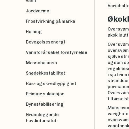
vann
Variabelfo
Jordvarme
Økokl
Frostvirkning på marka
Oversvømm
Helning
økoklinuttr
Bevegelsesenergi
Oversvømm
oversvømm
Vannforårsaket forstyrrelse
sjølve st
og som op
Massebalanse
regelmessi
Snødekkestabilitet
i sju trin
strandson
Ras- og skredhyppighet
permanent
Oversvømm
Primær suksesjon
tilførsels
Dynestabilisering
Mens over
varighete
Grunnleggende
oversvømm
hevdintensitet
vannforek