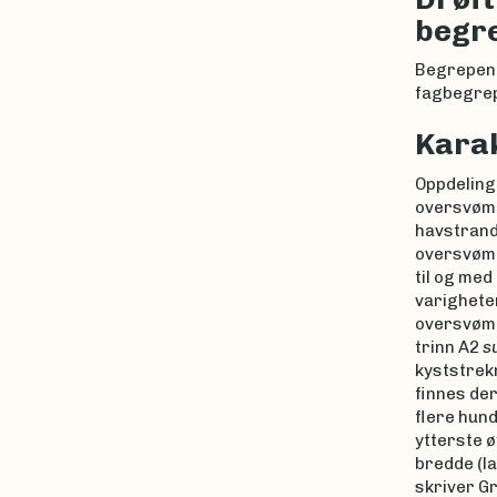
begr
Begrepene
fagbegrepe
Karak
Oppdelinge
oversvømm
havstrand
oversvømm
til og med
varigheten
oversvømm
trinn A2
s
kyststrekn
finnes der
flere hund
ytterste ø
bredde (la
skriver Gr