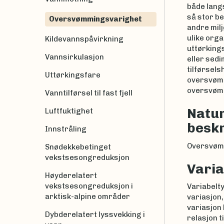
både lang
så stor b
Oversvømmingsvarighet
andre milj
ulike orga
Kildevannspåvirkning
uttørkings
Vannsirkulasjon
eller sedi
tilførsels
Uttørkingsfare
oversvømm
oversvømm
Vanntilførsel til fast fjell
Natur
Luftfuktighet
beskr
Innstråling
Oversvømm
Snødekkebetinget
vekstsesongreduksjon
Varia
Høyderelatert
vekstsesongreduksjon i
Variabelty
arktisk-alpine områder
variasjon,
variasjon
Dybderelatert lyssvekking i
relasjon ti