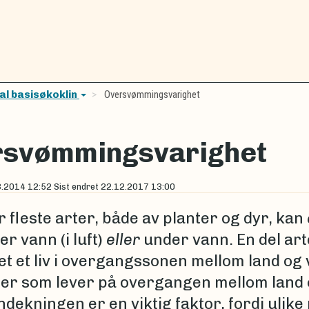
al basisøkoklin
Oversvømmingsvarighet
rsvømmingsvarighet
3.2014 12:52
Sist endret
22.12.2017 13:00
r fleste arter, både av planter og dyr, kan
er vann (i luft)
eller
under vann. En del art
set et liv i overgangssonen mellom land og
ter som lever på overgangen mellom land
dekningen er en viktig faktor, fordi ulike