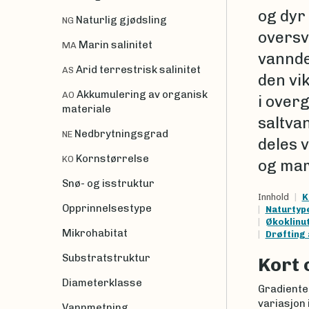
og dyr 
Naturlig gjødsling
NG
oversv
Marin salinitet
MA
vannde
Arid terrestrisk salinitet
AS
den vi
Akkumulering av organisk
AO
i over
materiale
saltva
Nedbrytningsgrad
NE
deles 
Kornstørrelse
KO
og mar
Snø- og isstruktur
Innhold
K
Opprinnelsestype
Naturtyp
Økoklinut
Mikrohabitat
Drøfting
Substratstruktur
Kort 
Diameterklasse
Gradienten
variasjon
Vannmetning