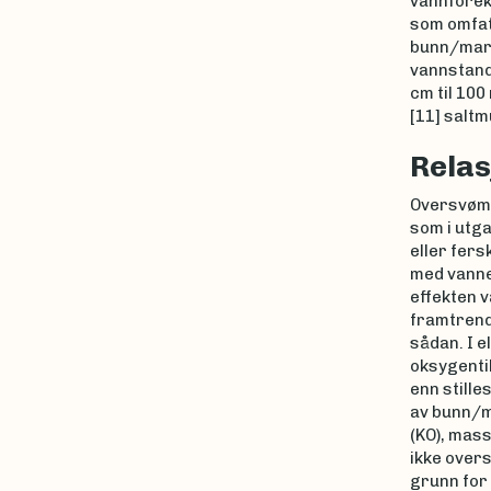
vannforek
som omfat
bunn/mark
vannstand
cm til 10
[11] saltm
Relas
Oversvømm
som i utga
eller fers
med vannet
effekten v
framtren
sådan. I 
oksygenti
enn still
av bunn/m
(KO), mass
ikke over
grunn for