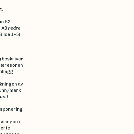
t,
inn B2
n A8
nedre
Bilde 1–5)
 beskriver
i fjæresonen
tillegg
ekningen av
bunn/mark
rand
]
ksponering
øringen i
lerte