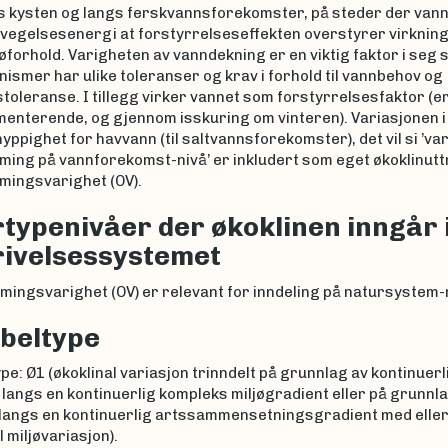
s kysten og langs ferskvannsforekomster, på steder der vann
evegelsesenergi at forstyrrelseseffekten overstyrer virkning
øforhold. Varigheten av vanndekning er en viktig faktor i seg s
nismer har ulike toleranser og krav i forhold til vannbehov og
toleranse. I tillegg virker vannet som forstyrrelsesfaktor (
menterende, og gjennom isskuring om vinteren). Variasjonen i
hyppighet for havvann (til saltvannsforekomster), det vil si ’va
ing på vannforekomst-nivå’ er inkludert som eget økoklinutt
ingsvarighet (OV).
typenivåer der økoklinen inngår 
ivelsessystemet
ingsvarighet (OV) er relevant for inndeling på natursystem-
beltype
pe: Ø1 (økoklinal variasjon trinndelt på grunnlag av kontinuerl
 langs en kontinuerlig kompleks miljøgradient eller på grunnl
 langs en kontinuerlig artssammensetningsgradient med eller
l miljøvariasjon).